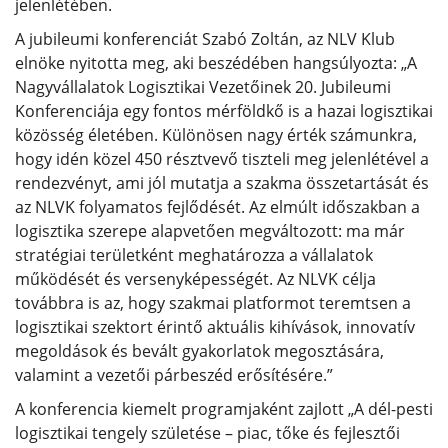
jelenlétében.
A jubileumi konferenciát Szabó Zoltán, az NLV Klub
elnöke nyitotta meg, aki beszédében hangsúlyozta: „A
Nagyvállalatok Logisztikai Vezetőinek 20. Jubileumi
Konferenciája egy fontos mérföldkő is a hazai logisztikai
közösség életében. Különösen nagy érték számunkra,
hogy idén közel 450 résztvevő tiszteli meg jelenlétével a
rendezvényt, ami jól mutatja a szakma összetartását és
az NLVK folyamatos fejlődését. Az elmúlt időszakban a
logisztika szerepe alapvetően megváltozott: ma már
stratégiai területként meghatározza a vállalatok
működését és versenyképességét. Az NLVK célja
továbbra is az, hogy szakmai platformot teremtsen a
logisztikai szektort érintő aktuális kihívások, innovatív
megoldások és bevált gyakorlatok megosztására,
valamint a vezetői párbeszéd erősítésére.”
A konferencia kiemelt programjaként zajlott „A dél-pesti
logisztikai tengely születése – piac, tőke és fejlesztői