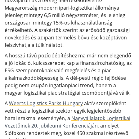
hozzájárulnak a térség felértékelődéséhez.
Magyarország modern ipari-logisztikai állománya
jelenleg mintegy 6,5 millió négyzetméter, és jelenleg
országosan mintegy 15%-os kihasználatlanság
érzékelhető. A szakértők szerint az erősödő gazdasági
növekedés és az ipari termelés bővülése középtávon
felszívhatja a túlkínálatot.
A hosszú távú pozícióépítéshez ma már nem elegendő
a jó lokáció, kulcsszerepet kap a finanszírozhatóság, az
ESG-szempontoknak való megfelelés és a piaci
alkalmazkodóképesség is. A dél-pesti régió fejlődése
pedig nem csupán ingatlanpiaci trend, hanem a
magyar logisztikai piac stratégiai csomópontjává válik.
A
Weerts Logistics Parks Hungary
aktív szereplőként
vett részt a logisztikai szektor egyik legjelentősebb
hazai szakmai eseményén, a
Nagyvállalatok Logisztikai
Vezetőinek 20. Jubileumi Konferenciáján
, amelyet
Siófokon rendeztek meg, közel 450 szakmai résztvevő