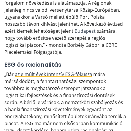
forgalom növekedése is alátámasztja. A régiónak
jelenleg nincs valódi versenytársa Közép-Európában,
ugyanakkor a Varsó mellett épülő Port Polska
hosszabb távon kihívást jelenthet. A következő évtized
ezért kiemelt lehetőséget jelent
Budapest
számára,
hogy tovább erősítse vezető szerepét a régiós
logisztikai piacon.” - mondta Borbély Gábor, a CBRE
Piacelemzési Főigazgatója.
ESG és racionalitás
„Bár
az elmúlt évek intenzív ESG-fókusza
mára
mérséklődött, a fenntarthatósági szempontok
továbbra is meghatározó szerepet játszanak a
logisztikai fejlesztések és a finanszírozási döntések
során. A bérlői elvárások, a nemzetközi szabályozás és
a banki finanszírozási követelmények egyaránt az
energiahatékony, minősített épületek irányába terelik a
piacot. A ESG ma már nem elsősorban kommunikáció
vagy „divat” kérdése, hanem üzleti racionalitás: az