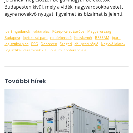
Budapesten kívül, mely a vidéki nagyvárosokba vetett
egyre növekvő nyugati figyelmet és bizalmat is jelenti.
ipari ingatlanok
raktárpiac
Közép-Kelet Európa
Magyarország
Budapest
logisztikai park
raktárkereső
Kecskemét
BREEAM
ipari-
logisztikai piac
ESG
Debrecen
Szeged
dél-pesti régió
Nagyvállalatok
Logisztikai Vezetőinek 20. Jubileumi Konferenciája
További hírek