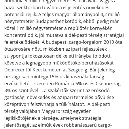
Románia 9 millió négyzetméteres piacával – vagyis a
hazai szektorban továbbra is jelentős növekedési
potenciál rejlik. A teljes magyar állományból 4,2 millió
négyzetméter Budapesthez kötődik, ebből pedig már
közel 1 millió négyzetméter a repülőtér környékén
koncentrálódik, jól mutatva a dél-pesti térség stratégiai
felértékelődését. A budapesti cargo-forgalom 2019 óta
ötszörösére nőtt, miközben az ipari fejlesztések
súlypontja fokozatosan délkeleti irányba tolódott,
követve a legnagyobb működőtőke-beruházásokat
Debrecen
től
Kecskemét
en át
Szeged
ig. Bár jelenleg
országosan mintegy 15%-os kihasználatlanság
érzékelhető – szemben Románia 6%-os és Csehország
3%-os szintjével –, a szakértők szerint az erősödő
gazdasági növekedés és az ipari termelés bővülése
középtávon felszívhatja a túlkínálatot. A dél-pesti
térség valójában Magyarország egyetlen
légikikötőjének a térsége, amelynek stratégiai
jelentőségét az elmúlt évek robbanásszerű cargo-