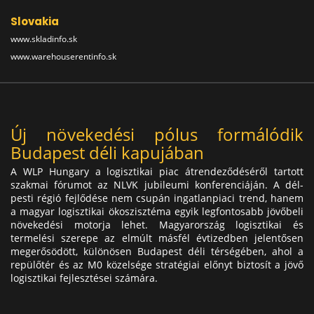
Slovakia
www.skladinfo.sk
www.warehouserentinfo.sk
Új növekedési pólus formálódik
Budapest déli kapujában
A WLP Hungary a logisztikai piac átrendeződéséről tartott
szakmai fórumot az NLVK jubileumi konferenciáján. A dél-
pesti régió fejlődése nem csupán ingatlanpiaci trend, hanem
a magyar logisztikai ökoszisztéma egyik legfontosabb jövőbeli
növekedési motorja lehet. Magyarország logisztikai és
termelési szerepe az elmúlt másfél évtizedben jelentősen
megerősödött, különösen Budapest déli térségében, ahol a
repülőtér és az M0 közelsége stratégiai előnyt biztosít a jövő
logisztikai fejlesztései számára.