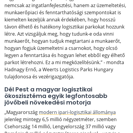
nemcsak az ingatlanfejlesztési, hanem az üzemeltetési,
munkaerőpiaci és fenntarthatósági szempontokat is
kiemelten kezeljük annak érdekében, hogy hosszú
távon élhető és hatékony logisztikai parkokat hozzunk
létre. Azt vizsgáljuk meg, hogy tudunk-e oda vinni
munkaerőt, hogyan tudjuk megtartani a munkaerőt,
hogyan fogjuk üzemeltetni a csarnokot, hogy olcsó
legyen a fenntartása és hogyan lehet ebből egy élhető
parkot létrehozni. Ez a mi megközelítésünk.” - mondta
Hadnagy Ernő, a Weerts Logistics Parks Hungary
tulajdonosa és vezérigazgatója.
Dél Pest a magyar logisztikai
ökoszisztéma egyik legfontosabb
jövőbeli növekedési motorja
„Magyarország
modern ipari-logisztikai állománya
jelenleg mintegy 6,5 millió négyzetméter, szemben
Csehország 14 millió, Lengyelország 37 millió vagy