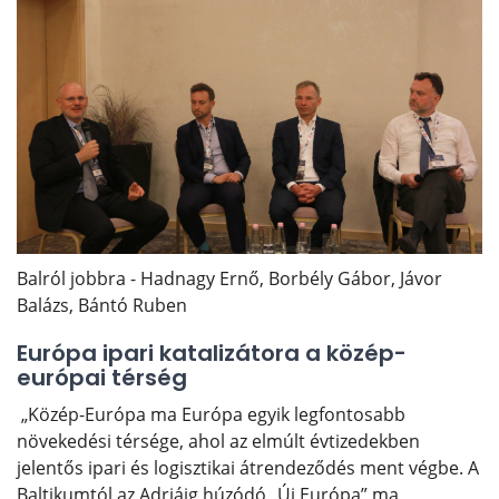
Balról jobbra - Hadnagy Ernő, Borbély Gábor, Jávor
Balázs, Bántó Ruben
Európa ipari katalizátora a közép-
európai térség
„Közép-Európa ma Európa egyik legfontosabb
növekedési térsége, ahol az elmúlt évtizedekben
jelentős ipari és logisztikai átrendeződés ment végbe. A
Baltikumtól az Adriáig húzódó „Új Európa” ma