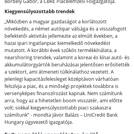
Borbély Gábor, a CBRE Piacelemzési Főigazgatója.
Kiegyensúlyozottabb trendek
„Miközben a magyar gazdaságot a korlátozott
növekedés, a német autóipar válsága és a visszafogott
befektetői aktivitás jellemezte az elmúlt években, a
hazai ipari ingatlanpiac kiemelkedő növekedést
mutatott. A korábbi évek szűkös termékkínálata, a
nearshoring trendek, valamint a koreai és kínai autó- és
akkumulátorgyártók beruházásai jelentősen erősítették
a szektort, ami átmeneti túlkínálathoz vezetett. A
jelenlegi kapacitásfelesleget középtávon várhatóan
felszívja a piac, és a minőségi projektek továbbra is
versenyképes finanszírozást kapnak. Nem számítunk
arra, hogy az a hihetetlen boom visszatér, ami előtte
volt; sokkal kiegyensúlyozottabb piaci szakaszra
számítunk” - mondta Jávor Balázs – UniCredit Bank
Hungary ügyvezető igazgatója.