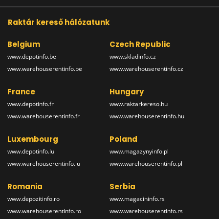
Raktár kereső hálózatunk
Belgium
Czech Republic
www.depotinfo.be
www.skladinfo.cz
www.warehouserentinfo.be
www.warehouserentinfo.cz
France
Hungary
www.depotinfo.fr
www.raktarkereso.hu
www.warehouserentinfo.fr
www.warehouserentinfo.hu
Luxembourg
Poland
www.depotinfo.lu
www.magazynyinfo.pl
www.warehouserentinfo.lu
www.warehouserentinfo.pl
Romania
Serbia
www.depozitinfo.ro
www.magacininfo.rs
www.warehouserentinfo.ro
www.warehouserentinfo.rs