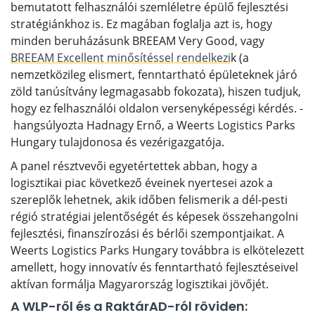
bemutatott felhasználói szemléletre épülő fejlesztési
stratégiánkhoz is. Ez magában foglalja azt is, hogy
minden beruházásunk BREEAM Very Good, vagy
BREEAM Excellent minősítéssel rendelkezi
k (a
nemzetközileg elismert, fenntartható épületeknek járó
zöld tanúsítvány legmagasabb fokozata), hiszen tudjuk,
hogy ez felhasználói oldalon versenyképességi kérdés. -
hangsúlyozta Hadnagy Ernő, a Weerts Logistics Parks
Hungary tulajdonosa és vezérigazgatója.
A panel résztvevői egyetértettek abban, hogy a
logisztikai piac következő éveinek nyertesei azok a
szereplők lehetnek, akik időben felismerik a dél-pesti
régió stratégiai jelentőségét és képesek összehangolni
fejlesztési, finanszírozási és bérlői szempontjaikat. A
Weerts Logistics Parks Hungary továbbra is elkötelezett
amellett, hogy innovatív és fenntartható fejlesztéseivel
aktívan formálja Magyarország logisztikai jövőjét.
A WLP-ről és a RaktárAD-ról röviden: