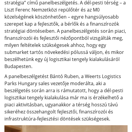
stratégia” című panelbeszélgetés. A dél-pesti térség – a
Liszt Ferenc Nemzetközi repülőtér és az M0
közelségének köszönhetően – egyre hangsúlyosabb
szerepet kap a fejlesztők, a bérlők és a finanszírozók
stratégiai döntéseiben. A panelbeszélgetés során piaci,
finanszírozói és fejlesztői nézőpontból vizsgálták meg,
milyen feltételek szükségesek ahhoz, hogy egy
submarket tartós növekedési pólussá váljon, és mikor
beszélhetünk egy új logisztikai tengely kialakulásáról
Budapesten.
A panelbeszélgetést Bántó Ruben, a Weerts Logistics
Parks Hungary sales vezetője moderálta, aki a
beszélgetés során arra is rámutatott, hogy a dél-pesti
logisztikai tengely kialakulása már ma is érzékelhető a
piaci aktivitásban, ugyanakkor a térség hosszú távú
sikeréhez összehangolt fejlesztői, finanszírozói és
infrastruktúra-fejlesztési döntések szükségesek.