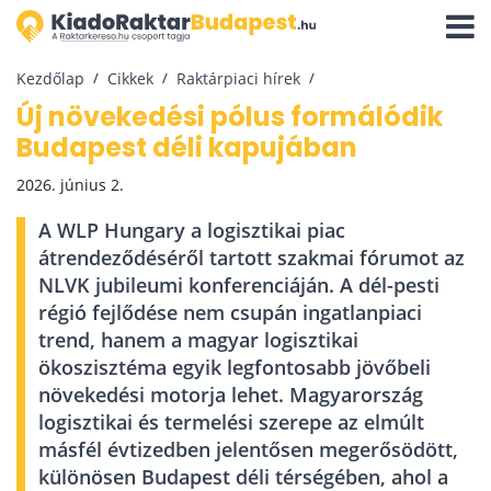
Navigá
aktivál
Kezdőlap
Cikkek
Raktárpiaci hírek
Új növekedési pólus formálódik
Budapest déli kapujában
2026. június 2.
A WLP Hungary a logisztikai piac
átrendeződéséről tartott szakmai fórumot az
NLVK jubileumi konferenciáján. A dél-pesti
régió fejlődése nem csupán ingatlanpiaci
trend, hanem a magyar logisztikai
ökoszisztéma egyik legfontosabb jövőbeli
növekedési motorja lehet. Magyarország
logisztikai és termelési szerepe az elmúlt
másfél évtizedben jelentősen megerősödött,
különösen Budapest déli térségében, ahol a