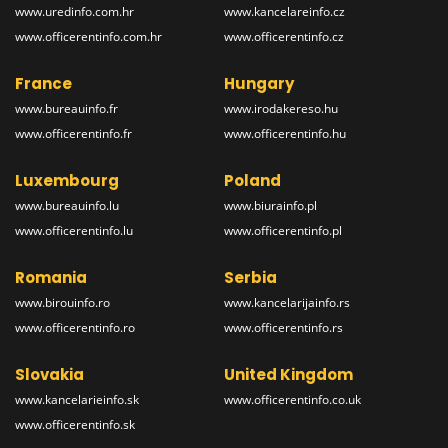
www.uredinfo.com.hr
www.kancelareinfo.cz
www.officerentinfo.com.hr
www.officerentinfo.cz
France
Hungary
www.bureauinfo.fr
www.irodakereso.hu
www.officerentinfo.fr
www.officerentinfo.hu
Luxembourg
Poland
www.bureauinfo.lu
www.biurainfo.pl
www.officerentinfo.lu
www.officerentinfo.pl
Romania
Serbia
www.birouinfo.ro
www.kancelarijainfo.rs
www.officerentinfo.ro
www.officerentinfo.rs
Slovakia
United Kingdom
www.kancelarieinfo.sk
www.officerentinfo.co.uk
www.officerentinfo.sk