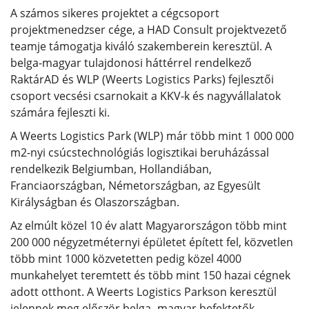
A számos sikeres projektet a cégcsoport
projektmenedzser cége, a HAD Consult projektvezető
teamje támogatja kiváló szakemberein keresztül. A
belga-magyar tulajdonosi háttérrel rendelkező
RaktárAD és WLP (Weerts Logistics Parks) fejlesztői
csoport vecsési csarnokait a KKV-k és nagyvállalatok
számára fejleszti ki.
A Weerts Logistics Park (WLP) már több mint 1 000 000
m2-nyi csúcstechnológiás logisztikai beruházással
rendelkezik Belgiumban, Hollandiában,
Franciaországban, Németországban, az Egyesült
Királyságban és Olaszországban.
Az elmúlt közel 10 év alatt Magyarországon több mint
200 000 négyzetméternyi épületet épített fel, közvetlen
több mint 1000 közvetetten pedig közel 4000
munkahelyet teremtett és több mint 150 hazai cégnek
adott otthont. A Weerts Logistics Parkson keresztül
jelennek meg először belga -magyar befektetők