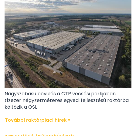
Nagyszabású bővülés a CTP vecsési parkjában:
tízezer négyzetméteres egyedi fejlesztésű raktárba
költözik a QSL
További raktárpiaci hírek »