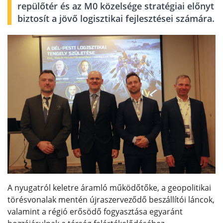
repülőtér és az M0 közelsége stratégiai előnyt
biztosít a jövő logisztikai fejlesztései számára.
A nyugatról keletre áramló működőtőke, a geopolitikai
törésvonalak mentén újraszerveződő beszállítói láncok,
valamint a régió erősödő fogyasztása egyaránt