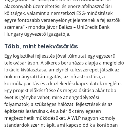
alacsonyabb üzemeltetési és energiafelhasználási
költségek, valamint a nemzetközi ESG-minősítések
egyre fontosabb versenyelőnyt jelentenek a fejlesztők
számára” - mondta Jávor Balázs – UniCredit Bank
Hungary ügyvezető igazgatója.
Több, mint telekvásárlás
Egy logisztikai fejlesztés jóval túlmutat egy egyszerű
telekvásárláson. A sikeres beruházás alapja a megfelelő
lokáció kiválasztása, amelynél kulcsszerepet játszik az
önkormányzati támogatás, az infrastruktúra, a
közműkapacitás és a közlekedési kapcsolatok megléte.
Egy projekt előkészítése és megvalósítása akár több
évet is igénybe vehet, mire az engedélyezési
folyamatok, a szükséges hálózati fejlesztések és az
építkezés lezárulnak, és a bérlők ténylegesen
megkezdhetik működésüket. A WLP nagyon komoly
standardok szerint épít, ami kapcsolódik a korábban