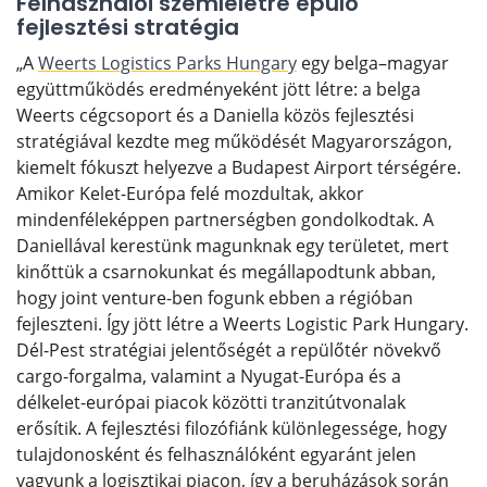
Felhasználói szemléletre épülő
fejlesztési stratégia
„A
Weerts Logistics Parks Hungary
egy belga–magyar
együttműködés eredményeként jött létre: a belga
Weerts cégcsoport és a Daniella közös fejlesztési
stratégiával kezdte meg működését Magyarországon,
kiemelt fókuszt helyezve a Budapest Airport térségére.
Amikor Kelet-Európa felé mozdultak, akkor
mindenféleképpen partnerségben gondolkodtak. A
Daniellával kerestünk magunknak egy területet, mert
kinőttük a csarnokunkat és megállapodtunk abban,
hogy joint venture-ben fogunk ebben a régióban
fejleszteni. Így jött létre a Weerts Logistic Park Hungary.
Dél-Pest stratégiai jelentőségét a repülőtér növekvő
cargo-forgalma, valamint a Nyugat-Európa és a
délkelet-európai piacok közötti tranzitútvonalak
erősítik. A fejlesztési filozófiánk különlegessége, hogy
tulajdonosként és felhasználóként egyaránt jelen
vagyunk a logisztikai piacon, így a beruházások során