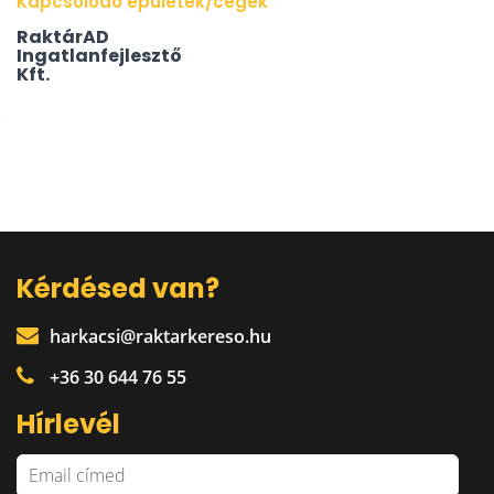
Kapcsolódó épületek/cégek
RaktárAD
Ingatlanfejlesztő
Kft.
Kérdésed van?
harkacsi@raktarkereso.hu
+36 30 644 76 55
Hírlevél