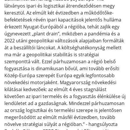
látványos ipari és logisztikai átrendeződésen megy
keresztül. Az elmúlt két évtizedben a működőtőke-
befektetések révén ipari kapacitások jelentős hulláma
érkezett Nyugat-Európából a régióba, tehát zajlik egy
úgynevezett „plant drain”, miközben a pandémia és a
2022 utáni geopolitikai változások alapjaiban formálták
át a beszállítói láncokat. A költséghatékonyság mellett
ma már a geopolitikai stabilitás is stratégiai
szemponttá vált. Ezzel párhuzamosan a régió belső
fogyasztása is dinamikusan bővül, ami tovább erősíti
Közép-Európa szerepét Európa egyik legfontosabb
növekedési motorjaként. Magyarország növekedési
kilátásai kedvezőek: az elmúlt 4 éves stagnálást
követően az ipari termelés és a fogyasztás élénkülése új
lendületet ad a gazdaságnak. Mindezzel párhuzamosan
az ország logisztikai és termelési szerepe is jelentősen
megerősödött az elmúlt másfél évtizedben, tovább
növelve stratégiai súlyát a régióban.” - hangsúlyozta