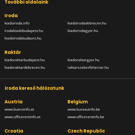
További oldalaink
Iroda
kiadoiroda.info
kiadoirodadebrecen.hu
irodakiadobudapest.hu
kiadoirodagyor.hu
kiadoirodabudaors.hu
Raktár
kiadoraktarbudapest.hu
kiadoraktargyor.hu
kiadoraktardebrecen.hu
raktarszekesfehervar.hu
Iroda kereső hálózatunk
Austria
Belgium
www.bueroinfo.at
www.bureauinfo.be
www.officerentinfo.at
www.officerentinfo.be
Croatia
Czech Republic