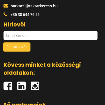
harkacsi@raktarkereso.hu
+36 30 644 76 55
Hírlevél
Kövess minket a közösségi
oldalakon:
Fő partnereink