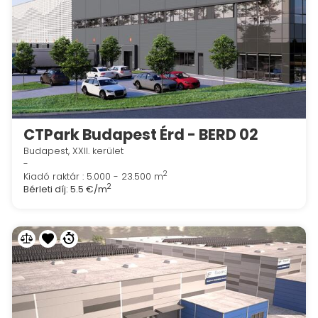
CTPark Budapest Érd - BERD 02
Budapest, XXII. kerület
-
2
Kiadó raktár : 5.000 - 23.500 m
2
Bérleti díj:
5.5 €/m