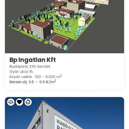
Bp Ingatlan Kft
Budapest, XXII. kerület
Gyár utca 15.
2
Kiadó raktár : 100 - 9.000 m
2
Bérleti díj:
3.5 - 5.5 €/m