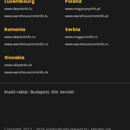
Luxembourg
Poland
www.depotinfo.lu
www.magazynyinfo.pl
www.warehouserentinfo.lu
www.warehouserentinfo.pl
Romania
Serbia
www.depozitinfo.ro
www.magacininfo.rs
www.warehouserentinfo.ro
www.warehouserentinfo.rs
Slovakia
www.skladinfo.sk
www.warehouserentinfo.sk
Kiadó raktár: Budapest, XXII. kerület
Copyright 2012 - 2026 kiadoraktarbudapest.hu. Minden jog