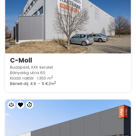
C-Moll
Budapest, XXII. kerület
Bányalég utca 60.
2
Kiadó raktár : 1.350 m
2
Bérleti díj:
4.5 - 5 €/m