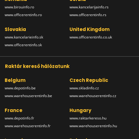
www.birouinfo.ro
www.kancelarijainfo.rs
www.officerentinfo.ro
www.officerentinfo.rs
Slovakia
United Kingdom
www.kancelarieinfo.sk
www.officerentinfo.co.uk
www.officerentinfo.sk
Raktár kereső hálózatunk
Belgium
Czech Republic
www.depotinfo.be
www.skladinfo.cz
www.warehouserentinfo.be
www.warehouserentinfo.cz
France
Hungary
www.depotinfo.fr
www.raktarkereso.hu
www.warehouserentinfo.fr
www.warehouserentinfo.hu