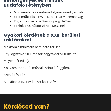
Bérlői igények és trendek
Budafok‑Tétényben
Multimodális rakodás
– folyami, vasúti, közúti
Zöld működés
– PV, LED, alternatív üzemanyag
Rugalmas bérlet
– 3 év, city‑log. 1–2 év
Sprinkler & hűtött zóna
FMCG‑nek
Gyakori kérdések a XXII. kerületi
raktárakról
Mekkora a minimális bérelhető terület?
City‑logisztika 1 000 m²‑től; nagyraktár 5 000 m²‑től.
Milyen bérleti díj?
5,5–7,5 €/m² nettó, műszaki szinttől függően.
Szerződésidő?
Általában 3 év; city‑logisztika 1–2 év.
Kérdésed van?