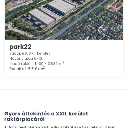
park22
Budapest, XXII. kerület
Növény utca 6-10.
2
Kiadó raktár : 1.400 - 3.830 m
2
Bérleti díj:
5.5 €/m
Gyors áttekintés a XXII. kerület
raktárpiacáról
A Duna menti Harbor Park, a Budafoki út és a Nagytétényi út ipari