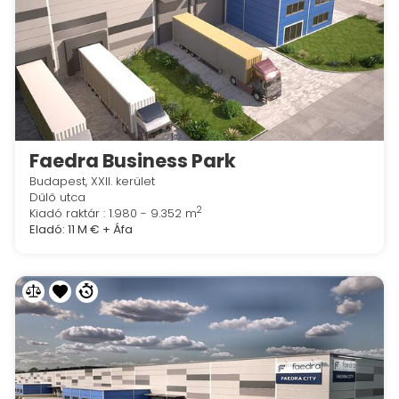
Faedra Business Park
Budapest, XXII. kerület
Dűlő utca
2
Kiadó raktár : 1.980 - 9.352 m
Eladó:
11 M €
+ Áfa