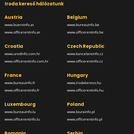
Iroda kereső hálózatunk
Austria
Belgium
www.bueroinfo.at
www.bureauinfo.be
www.officerentinfo.at
www.officerentinfo.be
Croatia
Czech Republic
www.uredinfo.com.hr
www.kancelareinfo.cz
www.officerentinfo.com.hr
www.officerentinfo.cz
France
Hungary
www.bureauinfo.fr
www.irodakereso.hu
www.officerentinfo.fr
www.officerentinfo.hu
Luxembourg
Poland
www.bureauinfo.lu
www.biurainfo.pl
www.officerentinfo.lu
www.officerentinfo.pl
Romania
Serbia