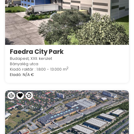
Faedra City Park
Budapest, XXII. kerület
Bányalég utca
2
Kiadó raktár : 1.800 - 13.000 m
Eladó:
N/A €