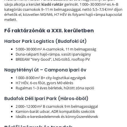
sávja alkotja a kerület
kiadó raktár
gerincét. 1 000–30 000 m²‑es A–B
kategóriás csarnokok 9–11 m belmagassággal, nettó 5,5–7,5 €/m² díjon
érhetők el, közvetlen M0/M6, H7 HÉV és folyami hajó‑rámpa kapcsolat
mellett.
Fő raktárzónák a XXII. kerületben
Harbor Park Logistics (Budafoki út)
5 000–30 000 m² A‑csarnokok, 11 m belmagasság
Duna‑rakparti hajó‑rámpa, vasúti iparvágány
BREEAM “Very Good”, LNG‑töltő, rooftop PV
Nagytétényi út – Campona ipari öv
1 000–8 000 m² B+ city‑logisztikai egységek
H7 HÉV, 6‑os főút, gyors M0 elérés
Rugalmas 1–3 éves bérletek, hűtött zóna opció
Budafok Déli Ipari Park (Háros‑öböl)
2 000–12 000 m² B csarnokok 9 m belmagassággal
Kamion‑barát udvar, ADR kompatibilis szekciók
Ideális e‑kereskedelemnek és könnyűszerelésnek