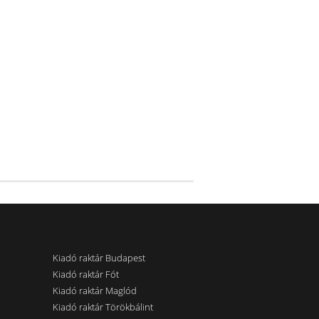
Kiadó raktár Budapest
Kiadó raktár Fót
Kiadó raktár Maglód
Kiadó raktár Törökbálint