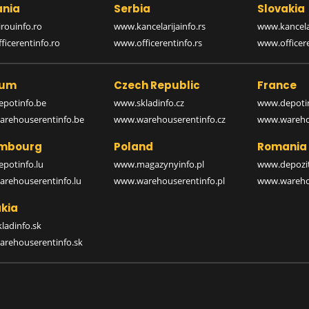
nia
Serbia
Slovakia
rouinfo.ro
www.kancelarijainfo.rs
www.kancela
icerentinfo.ro
www.officerentinfo.rs
www.officere
ium
Czech Republic
France
potinfo.be
www.skladinfo.cz
www.depotin
rehouserentinfo.be
www.warehouserentinfo.cz
www.warehou
mbourg
Poland
Romania
potinfo.lu
www.magazynyinfo.pl
www.depozit
rehouserentinfo.lu
www.warehouserentinfo.pl
www.warehou
kia
ladinfo.sk
rehouserentinfo.sk