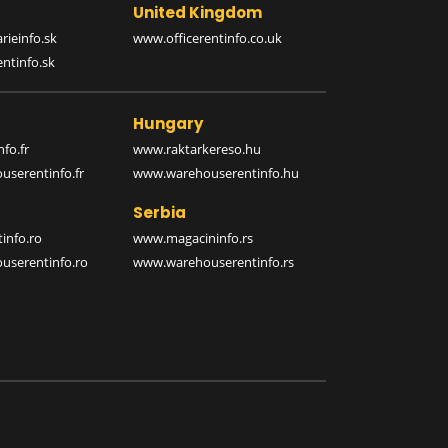
United Kingdom
rieinfo.sk
www.officerentinfo.co.uk
ntinfo.sk
Hungary
fo.fr
www.raktarkereso.hu
serentinfo.fr
www.warehouserentinfo.hu
Serbia
info.ro
www.magacininfo.rs
serentinfo.ro
www.warehouserentinfo.rs