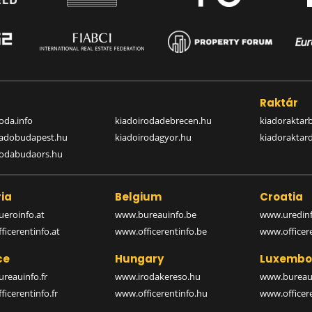
a
Raktár
oda.info
kiadoirodadebrecen.hu
kiadoraktar
iadobudapest.hu
kiadoirodagyor.hu
kiadoraktar
rodabudaors.hu
ia
Belgium
Croatia
eroinfo.at
www.bureauinfo.be
www.uredinf
icerentinfo.at
www.officerentinfo.be
www.officer
ce
Hungary
Luxembo
reauinfo.fr
www.irodakereso.hu
www.bureaui
icerentinfo.fr
www.officerentinfo.hu
www.officere