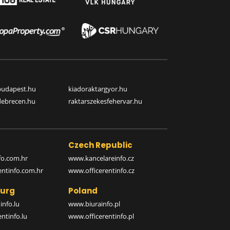
budapest.hu
kiadoraktargyor.hu
debrecen.hu
raktarszekesfehervar.hu
Czech Republic
o.com.hr
www.kancelareinfo.cz
entinfo.com.hr
www.officerentinfo.cz
urg
Poland
nfo.lu
www.biurainfo.pl
ntinfo.lu
www.officerentinfo.pl