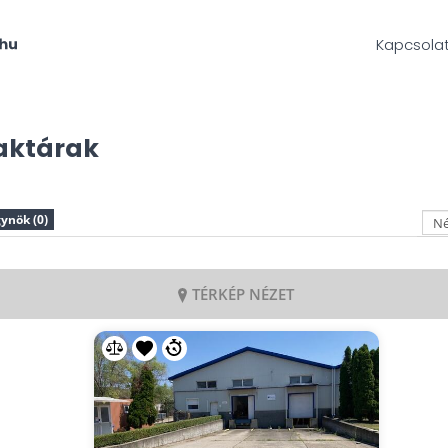
Kapcsola
raktárak
ynök (0)
TÉRKÉP NÉZET