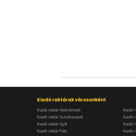
Kiadó raktárak városonként
Kiadó raktár Alsónémedi
Kiadó r
Kiadó raktár Dunaharaszti
Kiadó r
Kiadó raktár Gyál
Kiadó r
Kiadó raktár Páty
Kiadó r