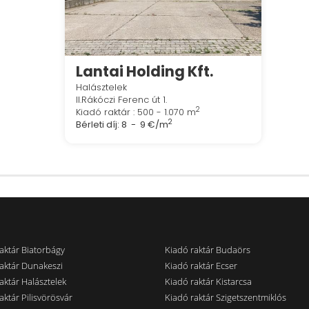
Lantai Holding Kft.
Halásztelek
II.Rákóczi Ferenc út 1.
2
Kiadó raktár : 500 - 1.070 m
2
Bérleti díj:
8 - 9 €/m
aktár Biatorbágy
Kiadó raktár Budaörs
aktár Dunakeszi
Kiadó raktár Ecser
aktár Halásztelek
Kiadó raktár Kistarcsa
aktár Pilisvörösvár
Kiadó raktár Szigetszentmiklós