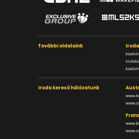
További oldalaink
Irod
kiadoir
irodak
kiadoi
Iroda kereső hálózatunk
Austr
www.bu
www.off
Fran
www.bu
www.off