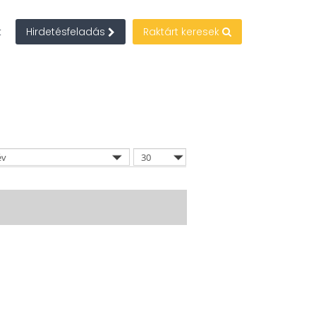
t
Hirdetésfeladás
Raktárt keresek