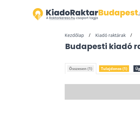
Kezdőlap
Kiadó raktárak
Budapesti kiadó 
Összesen (1)
Tulajdonos (1)
Üg