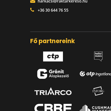
harkacsi@raktarkereso.hu
+36 30 644 76 55
Fő partnereink