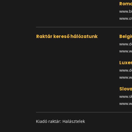
Roma
www.bi
www.off
Raktár kereső hálózatunk
Belg
www.de
www.wa
Luxe
www.de
www.wa
Slova
www.sk
www.wa
Kiadó raktár: Halásztelek