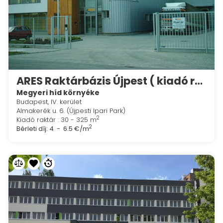
ARES Raktárbázis Újpest ( kiadó raktár + iroda )
Megyeri híd környéke
Budapest, IV. kerület
Almakerék u. 6. (Újpesti Ipari Park)
2
Kiadó raktár : 30 - 325 m
2
Bérleti díj:
4 - 6.5 €/m