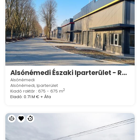
Alsónémedi Északi Iparterület - RaktárAD csarnokok, "H" épület
Alsónémedi
Alsónémedi, Iparterület
2
Kiadó raktár : 675 - 675 m
Eladó:
0.71 M €
+ Áfa