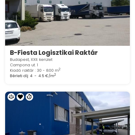
B-Fiesta Logisztikai Raktár
Budapest, XXII. kerület
Campona ut. 1
2
Kiadó raktár : 30 - 800 m
2
Bérleti díj:
4 - 4.5 €/m