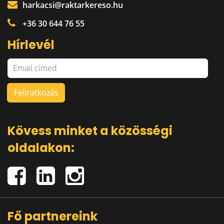
harkacsi@raktarkereso.hu
+36 30 644 76 55
Hírlevél
Kövess minket a közösségi
oldalakon:
Fő partnereink