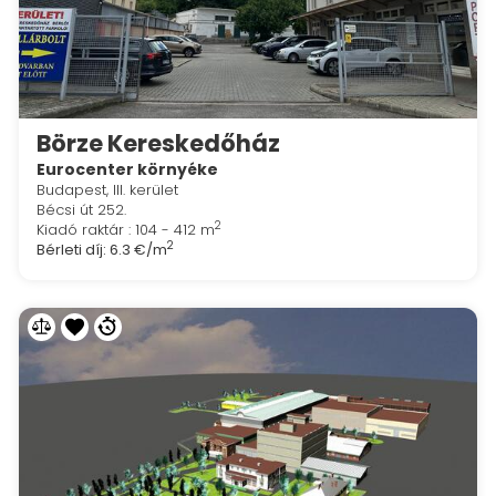
Börze Kereskedőház
Eurocenter környéke
Budapest, III. kerület
Bécsi út 252.
2
Kiadó raktár : 104 - 412 m
2
Bérleti díj:
6.3 €/m