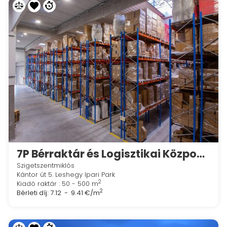
7P Bérraktár és Logisztikai Központ - Leshegy Ipari Park!
Szigetszentmiklós
Kántor út 5. Leshegy Ipari Park
2
Kiadó raktár : 50 - 500 m
2
Bérleti díj:
7.12 - 9.41 €/m