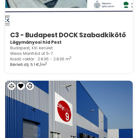
C3 - Budapest DOCK Szabadkikötő
Lágymányosi híd Pest
Budapest, XXI. kerület
Weiss Manfréd út 5-7.
2
Kiadó raktár : 2.836 - 2.836 m
2
Bérleti díj:
5.1 €/m