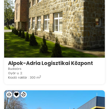
Alpok-Adria Logisztikai Központ
Budaörs
Gyár u. 2.
2
Kiadó raktár : 300 m