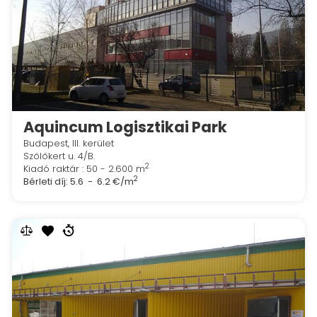
Aquincum Logisztikai Park
Budapest, III. kerület
Szőlőkert u. 4/B.
2
Kiadó raktár : 50 - 2.600 m
2
Bérleti díj:
5.6 - 6.2 €/m