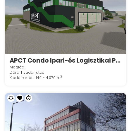
APCT Condo Ipari-és Logisztikai Park Maglód
Maglód
Dóra Tivadar utca
2
Kiadó raktár : 144 - 4.070 m