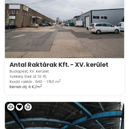
Antal Raktárak Kft. - XV. kerület
Budapest, XV. kerület
Székely Elek út 13-15.
2
Kiadó raktár : 640 - 1.150 m
2
Bérleti díj:
6 €/m