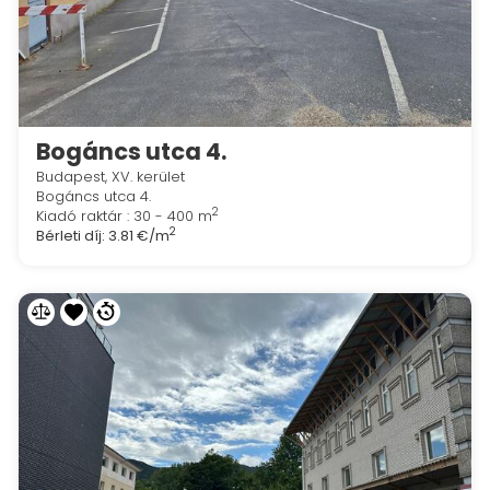
Bogáncs utca 4.
Budapest, XV. kerület
Bogáncs utca 4.
2
Kiadó raktár : 30 - 400 m
2
Bérleti díj:
3.81 €/m