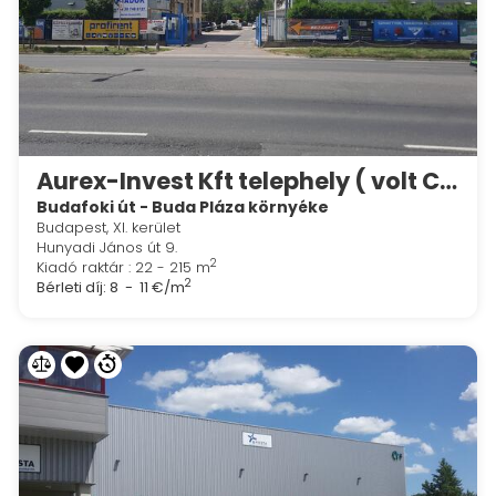
Aurex-Invest Kft telephely ( volt Caola)
Budafoki út - Buda Pláza környéke
Budapest, XI. kerület
Hunyadi János út 9.
2
Kiadó raktár : 22 - 215 m
2
Bérleti díj:
8 - 11 €/m