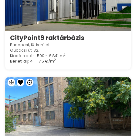
CityPoint9 raktárbázis
Budapest, IX. kerület
Gubacsi út. 32.
2
Kiadó raktár : 500 - 6.841 m
2
Bérleti díj:
4 - 7.5 €/m