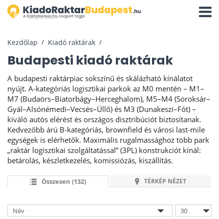
Navigá
aktivál
Kezdőlap
Kiadó raktárak
Budapesti kiadó raktárak
A budapesti raktárpiac sokszínű és skálázható kínálatot
nyújt. A-kategóriás logisztikai parkok az M0 mentén – M1–
M7 (Budaörs–Biatorbágy–Herceghalom), M5–M4 (Soroksár–
Gyál–Alsónémedi–Vecsés–Üllő) és M3 (Dunakeszi–Fót) –
kiváló autós elérést és országos disztribúciót biztosítanak.
Kedvezőbb árú B-kategóriás, brownfield és városi last-mile
egységek is elérhetők. Maximális rugalmassághoz több park
„raktár logisztikai szolgáltatással” (3PL) konstrukciót kínál:
betárolás, készletkezelés, komissiózás, kiszállítás.
Összesen (132)
TÉRKÉP NÉZET