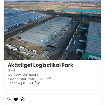
Akácliget Logisztikai Park
Gyál
Gorcsev Iván utca 5
2
Kiadó raktár : 700 - 3.000 m
2
Bérleti díj:
6 - 7 €/m