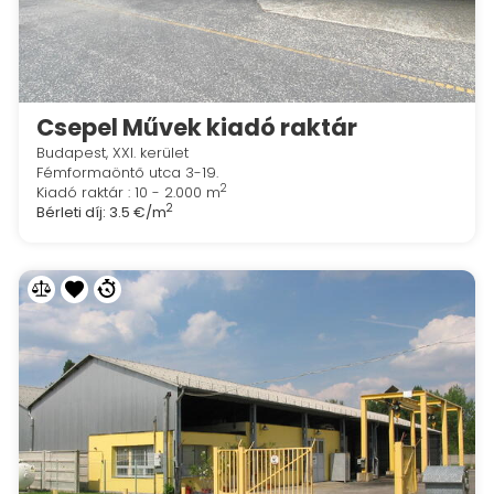
Csepel Művek kiadó raktár
Budapest, XXI. kerület
Fémformaöntő utca 3-19.
2
Kiadó raktár : 10 - 2.000 m
2
Bérleti díj:
3.5 €/m