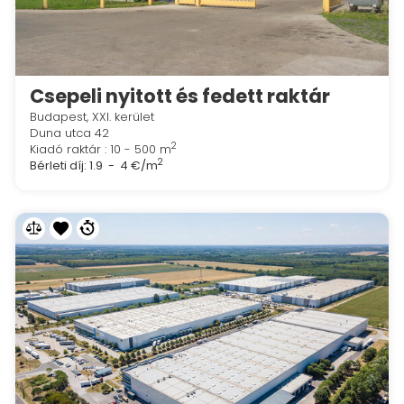
Csepeli nyitott és fedett raktár
Budapest, XXI. kerület
Duna utca 42
2
Kiadó raktár : 10 - 500 m
2
Bérleti díj:
1.9 - 4 €/m