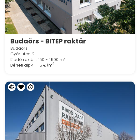
Budaörs - BITEP raktár
Budaörs
Gyár utca 2.
2
Kiadó raktár : 150 - 1.500 m
2
Bérleti díj:
4 - 5 €/m