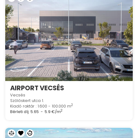
AIRPORT VECSÉS
Vecsés
Szőlőskert utca 1.
2
Kiadó raktár : 1.600 - 100.000 m
2
Bérleti díj:
5.65 - 5.9 €/m