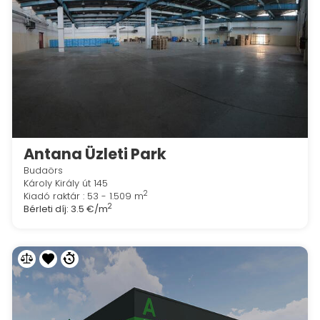
Antana Üzleti Park
Budaörs
Károly Király út 145
2
Kiadó raktár : 53 - 1.509 m
2
Bérleti díj:
3.5 €/m