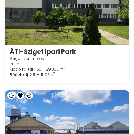
ÁTI-Sziget Ipari Park
Szigetszentmiklós
Pf.: 18.
2
Kiadó raktár : 50 - 29.000 m
2
Bérleti díj:
2.5 - 5 €/m