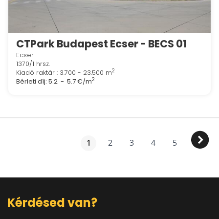
CTPark Budapest Ecser - BECS 01
Ecser
1370/1 hrsz.
2
Kiadó raktár : 3.700 - 23.500 m
2
Bérleti díj:
5.2 - 5.7 €/m
1
2
3
4
5
Kérdésed van?