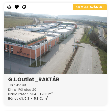
KIEMELT AJÁNLAT
G.L.Outlet_RAKTÁR
Törökbálint
Kinizsi Pál utca 29
2
Kiadó raktár : 234 - 1.200 m
2
Bérleti díj:
5.3 - 5.8 €/m