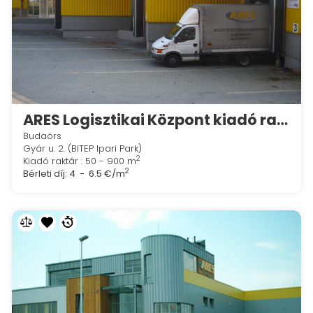
ARES Logisztikai Központ kiadó raktár+iroda)
Budaörs
Gyár u. 2. (BITEP Ipari Park)
2
Kiadó raktár : 50 - 900 m
2
Bérleti díj:
4 - 6.5 €/m