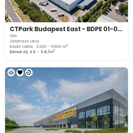
CTPark Budapest East - BDPE 01-02-03
Üllő
Zöldmező utca
2
Kiadó raktár : 3.200 - 11.600 m
2
Bérleti díj:
4.9 - 5 €/m