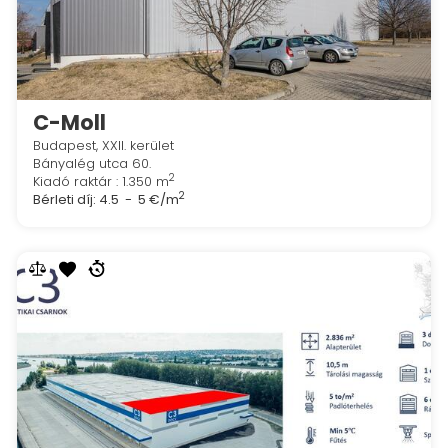
C-Moll
Budapest, XXII. kerület
Bányalég utca 60.
2
Kiadó raktár : 1.350 m
2
Bérleti díj:
4.5 - 5 €/m