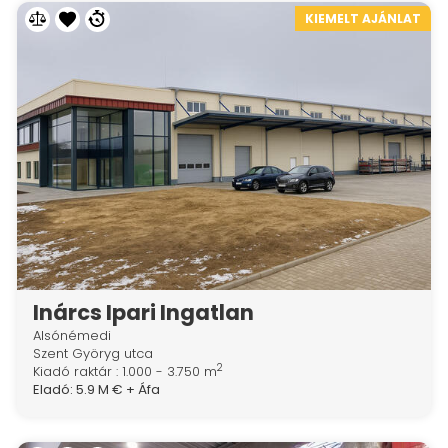
KIEMELT AJÁNLAT
Inárcs Ipari Ingatlan
Alsónémedi
Szent Györyg utca
2
Kiadó raktár : 1.000 - 3.750 m
Eladó:
5.9 M €
+ Áfa