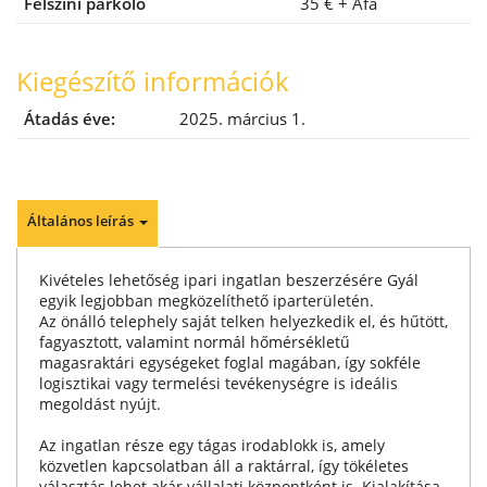
Felszíni parkoló
35 €
+ Áfa
Kiegészítő információk
Átadás éve:
2025. március 1.
Általános leírás
Kivételes lehetőség ipari ingatlan beszerzésére Gyál
egyik legjobban megközelíthető iparterületén.
Az önálló telephely saját telken helyezkedik el, és hűtött,
fagyasztott, valamint normál hőmérsékletű
magasraktári egységeket foglal magában, így sokféle
logisztikai vagy termelési tevékenységre is ideális
megoldást nyújt.
Az ingatlan része egy tágas irodablokk is, amely
közvetlen kapcsolatban áll a raktárral, így tökéletes
választás lehet akár vállalati központként is. Kialakítása