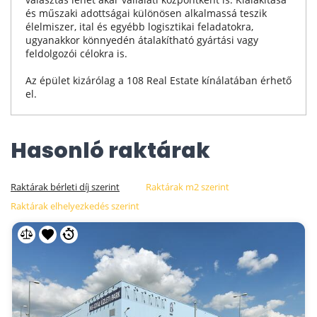
és műszaki adottságai különösen alkalmassá teszik
élelmiszer, ital és egyébb logisztikai feladatokra,
ugyanakkor könnyedén átalakítható gyártási vagy
feldolgozói célokra is.
Az épület kizárólag a 108 Real Estate kínálatában érhető
el.
Hasonló raktárak
Raktárak bérleti díj szerint
Raktárak m2 szerint
Raktárak elhelyezkedés szerint