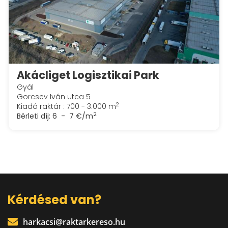
Akácliget Logisztikai Park
Gyál
Gorcsev Iván utca 5
2
Kiadó raktár : 700 - 3.000 m
2
Bérleti díj:
6 - 7 €/m
Kérdésed van?
harkacsi@raktarkereso.hu