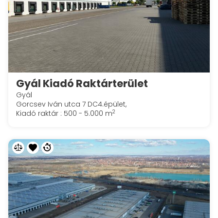
Gyál Kiadó Raktárterület
Gyál
Gorcsev Iván utca 7 DC4.épület,
2
Kiadó raktár : 500 - 5.000 m