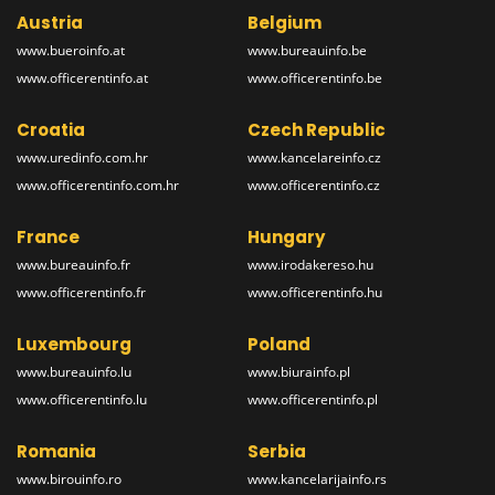
Austria
Belgium
www.bueroinfo.at
www.bureauinfo.be
www.officerentinfo.at
www.officerentinfo.be
Croatia
Czech Republic
www.uredinfo.com.hr
www.kancelareinfo.cz
www.officerentinfo.com.hr
www.officerentinfo.cz
France
Hungary
www.bureauinfo.fr
www.irodakereso.hu
www.officerentinfo.fr
www.officerentinfo.hu
Luxembourg
Poland
www.bureauinfo.lu
www.biurainfo.pl
www.officerentinfo.lu
www.officerentinfo.pl
Romania
Serbia
www.birouinfo.ro
www.kancelarijainfo.rs