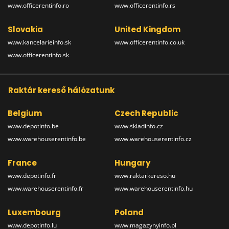
www.officerentinfo.ro
www.officerentinfo.rs
Slovakia
United Kingdom
www.kancelarieinfo.sk
www.officerentinfo.co.uk
www.officerentinfo.sk
Raktár kereső hálózatunk
Belgium
Czech Republic
www.depotinfo.be
www.skladinfo.cz
www.warehouserentinfo.be
www.warehouserentinfo.cz
France
Hungary
www.depotinfo.fr
www.raktarkereso.hu
www.warehouserentinfo.fr
www.warehouserentinfo.hu
Luxembourg
Poland
www.depotinfo.lu
www.magazynyinfo.pl