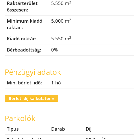
2
Raktárterület
5.550 m
összesen:
2
Minimum kiadó
5.000 m
raktár :
2
Kiadó raktár:
5.550 m
Bérbeadottság:
0%
Pénzügyi adatok
Min. bérleti idő:
1 hó
Bérleti díj kalkulátor »
Parkolók
Tipus
Darab
Díj