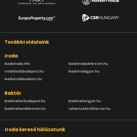
További oldalaink
Iroda
kiadoiroda.info
kiadoirodadebrecen.hu
irodakiadobudapest.hu
kiadoirodagyor.hu
kiadoirodabudaors.hu
Raktár
kiadoraktarbudapest.hu
kiadoraktargyor.hu
kiadoraktardebrecen.hu
raktarszekesfehervar.hu
Iroda kereső hálózatunk