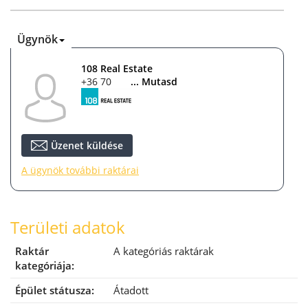
Ügynök
108 Real Estate
+36 70 408 4508
... Mutasd
Üzenet küldése
A ügynök további raktárai
Területi adatok
Raktár
A kategóriás raktárak
kategóriája:
Épület státusza:
Átadott