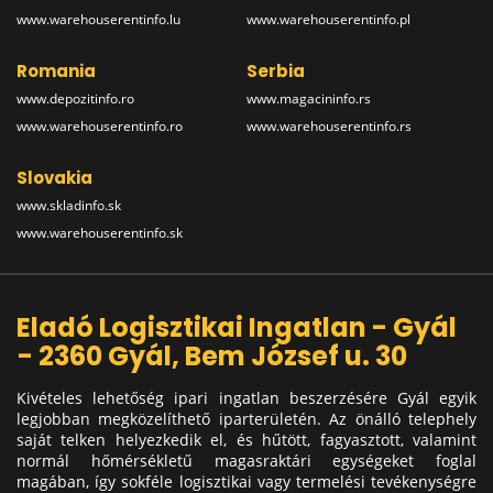
www.warehouserentinfo.lu
www.warehouserentinfo.pl
Romania
Serbia
www.depozitinfo.ro
www.magacininfo.rs
www.warehouserentinfo.ro
www.warehouserentinfo.rs
Slovakia
www.skladinfo.sk
www.warehouserentinfo.sk
Eladó Logisztikai Ingatlan - Gyál
- 2360 Gyál, Bem József u. 30
Kivételes lehetőség ipari ingatlan beszerzésére Gyál egyik
legjobban megközelíthető iparterületén. Az önálló telephely
saját telken helyezkedik el, és hűtött, fagyasztott, valamint
normál hőmérsékletű magasraktári egységeket foglal
magában, így sokféle logisztikai vagy termelési tevékenységre