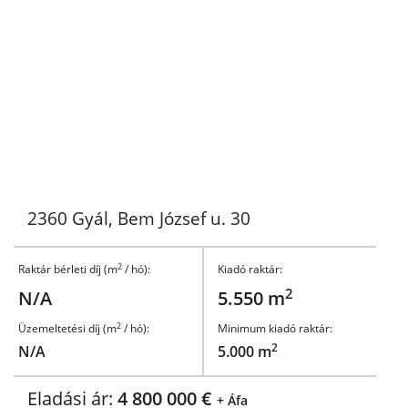
2360 Gyál, Bem József u. 30
2
Raktár bérleti díj (m
/ hó):
Kiadó raktár:
2
N/A
5.550 m
2
Üzemeltetési díj (m
/ hó):
Minimum kiadó raktár:
2
N/A
5.000 m
Eladási ár:
4 800 000 €
+ Áfa