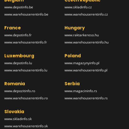
www.depotinfo.be
www.skladinfo.cz
www.warehouserentinfo.be
www.warehouserentinfo.cz
France
Hungary
www.depotinfo.fr
www.raktarkereso.hu
www.warehouserentinfo.fr
www.warehouserentinfo.hu
Luxembourg
Poland
www.depotinfo.lu
www.magazynyinfo.pl
www.warehouserentinfo.lu
www.warehouserentinfo.pl
Romania
Serbia
www.depozitinfo.ro
www.magacininfo.rs
www.warehouserentinfo.ro
www.warehouserentinfo.rs
Slovakia
www.skladinfo.sk
www.warehouserentinfo.sk