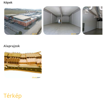
Képek
Alaprajzok
Térkép