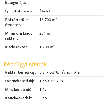
kategóriája:
Épület státusza:
Átadott
2
Raktárterület
16.700 m
összesen:
2
Minimum kiadó
234 m
raktár :
2
Kiadó raktár:
1.200 m
Pénzügyi adatok
2
Raktár bérleti díj :
5.3 - 5.8 €/m
/hó
+ Áfa
2
Üzemeltetési díj:
1,65 €
/m
/hó
Min. bérleti idő:
1 év
Kaució/óvadék:
3 hó