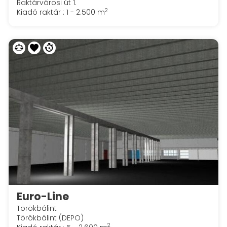
Raktárvárosi út 1.
2
Kiadó raktár : 1 - 2.500 m
Euro-Line
Törökbálint
Törökbálint (DEPO)
2