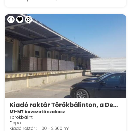
Kiadó raktár Törökbálinton, a Depo területén, 1100-2600 négyzetméter
M1-M7 bevezető szakasz
Törökbálint
Depo
2
Kiadó raktár : 1.100 - 2.600 m