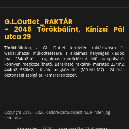
G.L.Outlet_RAKTÁR
- 2045 Törökbálint, Kinizsi Pál
utca 29
Törökbálinton, a GL. Outlet területén raktározásra és
webáruházak működtetésére is alkalmas helységek kiadók,
már 234m2-től , rugalmas kondíciókkal. M0 autópályáról
könnyen megközelíthető. Bérelhető raktárak méretei: 234m2,
444m2, 530M2, - Kiváló megközelítés (M0-M1-M7) - 24 órás
biztonsági szolgálat, kamerarendszer,
Copyright 2012 - 2026 kiadoraktarbudapest.hu. Minden jog
fenntartva.