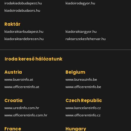
irodakiadobudapest.hu
kiadoirodagyor.hu
kiadoirodabudaors.hu
Raktár
kiadoraktarbudapest.hu
kiadoraktargyor.hu
kiadoraktardebrecen.hu
raktarszekesfehervar.hu
Iroda kereső hálózatunk
Austria
Belgium
www.bueroinfo.at
www.bureauinfo.be
www.officerentinfo.at
www.officerentinfo.be
Croatia
Czech Republic
www.uredinfo.com.hr
www.kancelareinfo.cz
www.officerentinfo.com.hr
www.officerentinfo.cz
France
Hungary