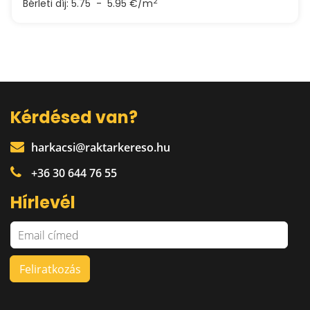
2
Bérleti díj:
5.75 - 5.95 €/m
Kérdésed van?
harkacsi@raktarkereso.hu
+36 30 644 76 55
Hírlevél