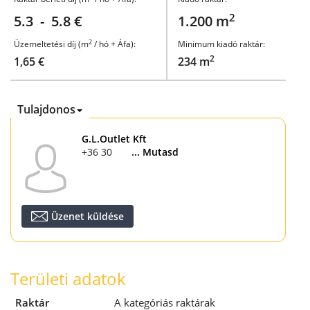
2
5.3 - 5.8 €
1.200 m
2
Üzemeltetési díj (m
/ hó + Áfa):
Minimum kiadó raktár:
2
1,65 €
234 m
Tulajdonos
G.L.Outlet Kft
+36 30 630 2698
... Mutasd
Üzenet küldése
Területi adatok
Raktár
A kategóriás raktárak