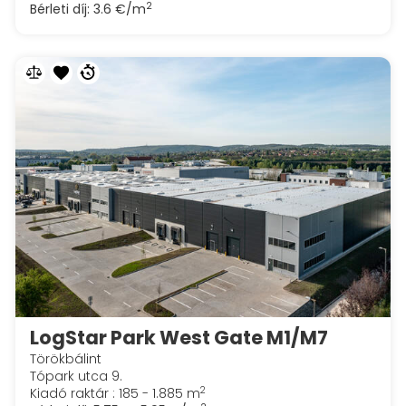
2
Bérleti díj:
3.6 €/m
LogStar Park West Gate M1/M7
Törökbálint
Tópark utca 9.
2
Kiadó raktár : 185 - 1.885 m