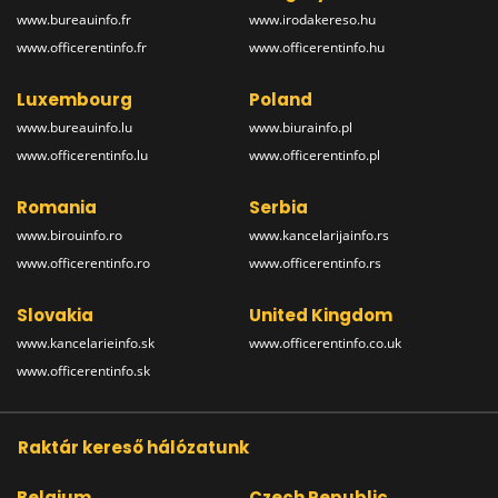
www.bureauinfo.fr
www.irodakereso.hu
www.officerentinfo.fr
www.officerentinfo.hu
Luxembourg
Poland
www.bureauinfo.lu
www.biurainfo.pl
www.officerentinfo.lu
www.officerentinfo.pl
Romania
Serbia
www.birouinfo.ro
www.kancelarijainfo.rs
www.officerentinfo.ro
www.officerentinfo.rs
Slovakia
United Kingdom
www.kancelarieinfo.sk
www.officerentinfo.co.uk
www.officerentinfo.sk
Raktár kereső hálózatunk
Belgium
Czech Republic