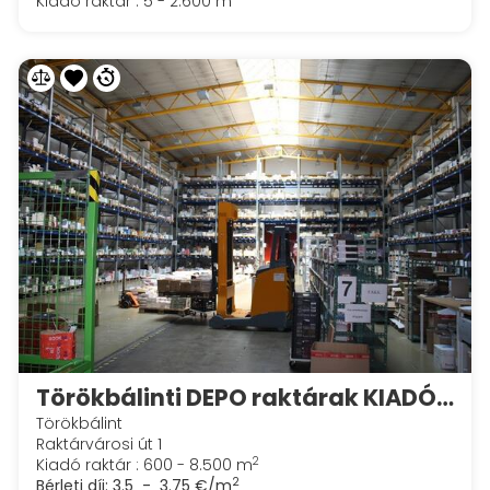
Kiadó raktár : 5 - 2.600 m
Törökbálinti DEPO raktárak KIADÓK!
Törökbálint
Raktárvárosi út 1
2
Kiadó raktár : 600 - 8.500 m
2
Bérleti díj:
3.5 - 3.75 €/m