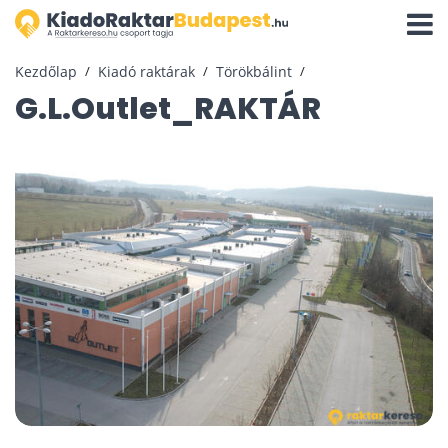
Navigá
aktivál
Kezdőlap
Kiadó raktárak
Törökbálint
G.L.Outlet_RAKTÁR