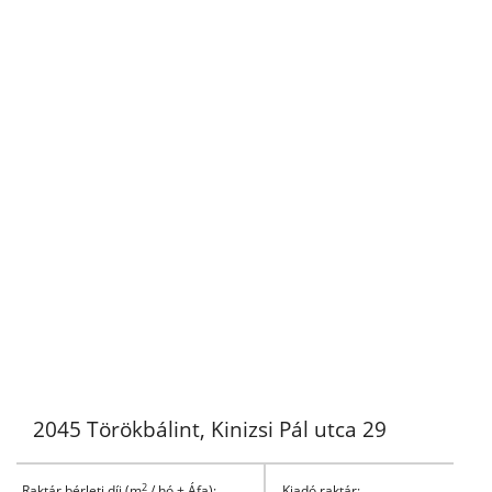
2045 Törökbálint, Kinizsi Pál utca 29
2
Raktár bérleti díj (m
/ hó + Áfa):
Kiadó raktár: