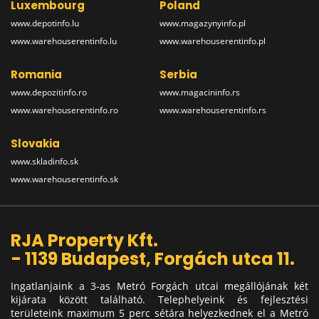
Luxembourg
Poland
www.depotinfo.lu
www.magazynyinfo.pl
www.warehouserentinfo.lu
www.warehouserentinfo.pl
Romania
Serbia
www.depozitinfo.ro
www.magacininfo.rs
www.warehouserentinfo.ro
www.warehouserentinfo.rs
Slovakia
www.skladinfo.sk
www.warehouserentinfo.sk
RJA Property Kft.
- 1139 Budapest, Forgách utca 11.
Ingatlanjaink a 3-as Metró Forgách utcai megállójának két
kijárata között található. Telephelyeink és fejlesztési
területeink maximum 5 perc sétára helyezkednek el a Metró