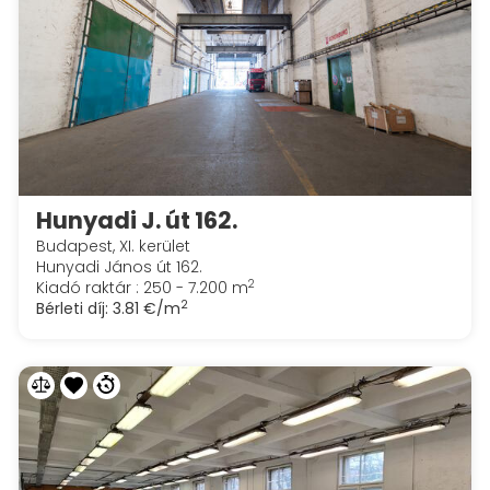
Hunyadi J. út 162.
Budapest, XI. kerület
Hunyadi János út 162.
2
Kiadó raktár : 250 - 7.200 m
2
Bérleti díj:
3.81 €/m