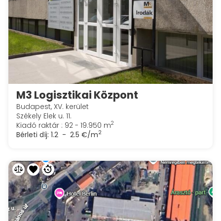
M3 Logisztikai Központ
Budapest, XV. kerület
Székely Elek u. 11.
2
Kiadó raktár : 92 - 19.950 m
2
Bérleti díj:
1.2 - 2.5 €/m