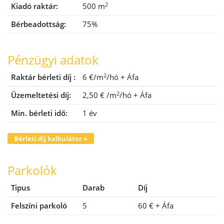
2
Kiadó raktár:
500 m
Bérbeadottság:
75%
Pénzügyi adatok
2
Raktár bérleti díj :
6 €/m
/hó
+ Áfa
2
Üzemeltetési díj:
2,50 €
/m
/hó
+ Áfa
Min. bérleti idő:
1 év
Bérleti díj kalkulátor »
Parkolók
Tipus
Darab
Díj
Felszíni parkoló
5
60 €
+ Áfa