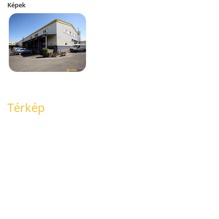
Képek
Térkép