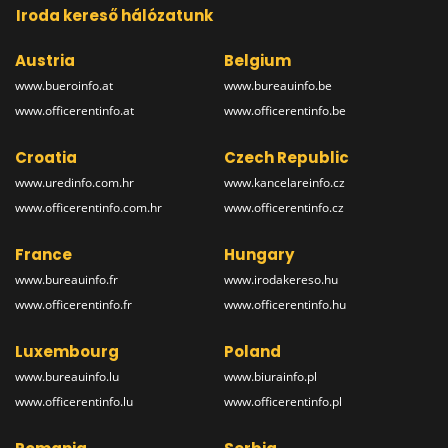
Iroda kereső hálózatunk
Austria
Belgium
www.bueroinfo.at
www.bureauinfo.be
www.officerentinfo.at
www.officerentinfo.be
Croatia
Czech Republic
www.uredinfo.com.hr
www.kancelareinfo.cz
www.officerentinfo.com.hr
www.officerentinfo.cz
France
Hungary
www.bureauinfo.fr
www.irodakereso.hu
www.officerentinfo.fr
www.officerentinfo.hu
Luxembourg
Poland
www.bureauinfo.lu
www.biurainfo.pl
www.officerentinfo.lu
www.officerentinfo.pl