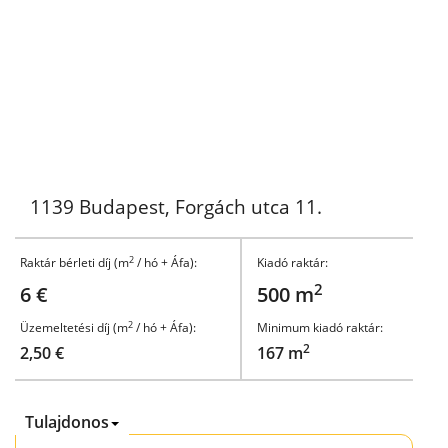
1139 Budapest, Forgách utca 11.
2
Raktár bérleti díj (m
/ hó + Áfa):
Kiadó raktár:
2
6 €
500 m
2
Üzemeltetési díj (m
/ hó + Áfa):
Minimum kiadó raktár:
2
2,50 €
167 m
Tulajdonos