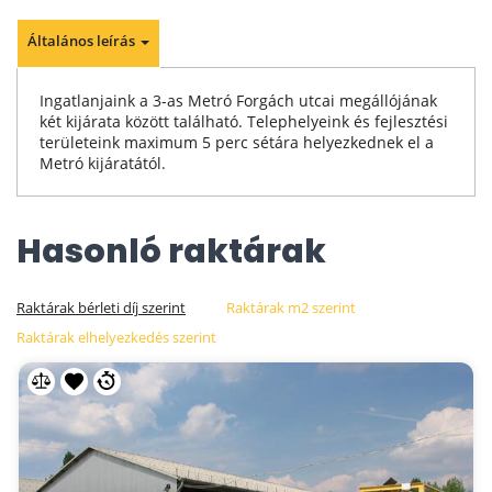
Általános leírás
Ingatlanjaink a 3-as Metró Forgách utcai megállójának
két kijárata között található. Telephelyeink és fejlesztési
területeink maximum 5 perc sétára helyezkednek el a
Metró kijáratától.
Hasonló raktárak
Raktárak bérleti díj szerint
Raktárak m2 szerint
Raktárak elhelyezkedés szerint