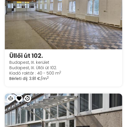
Üllői út 102.
Budapest, IX. kerület
Budapest, IX. Üllői út 102.
2
Kiadó raktár : 40 - 500 m
2
Bérleti díj:
3.81 €/m