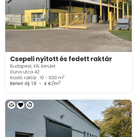
Csepeli nyitott és fedett raktár
Budapest, XXI. kerület
Duna utca 42
2
Kiadó raktár : 10 - 500 m
2
Bérleti díj:
1.9 - 4 €/m