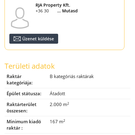
RJA Property Kft.
+36 30 539 6714
... Mutasd
Üzenet küldése
Területi adatok
Raktár
B kategóriás raktárak
kategóriája:
Épület státusza:
Átadott
2
Raktárterület
2.000 m
összesen:
2
Minimum kiadó
167 m
raktár :