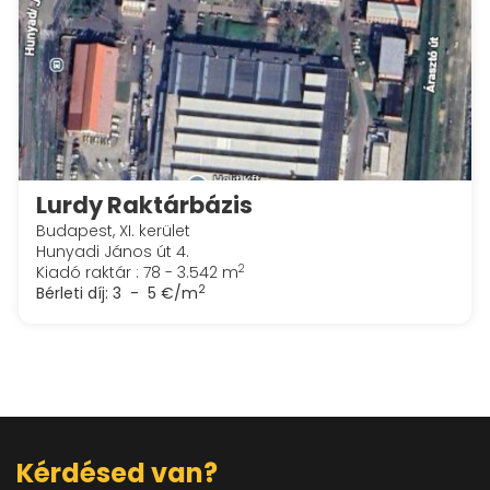
Lurdy Raktárbázis
Budapest, XI. kerület
Hunyadi János út 4.
2
Kiadó raktár : 78 - 3.542 m
2
Bérleti díj:
3 - 5 €/m
Kérdésed van?