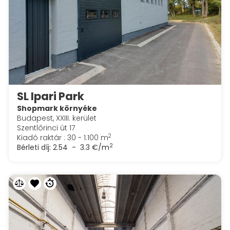
SL Ipari Park
Shopmark környéke
Budapest, XXIII. kerület
Szentlőrinci út 17
2
Kiadó raktár : 30 - 1.100 m
2
Bérleti díj:
2.54 - 3.3 €/m