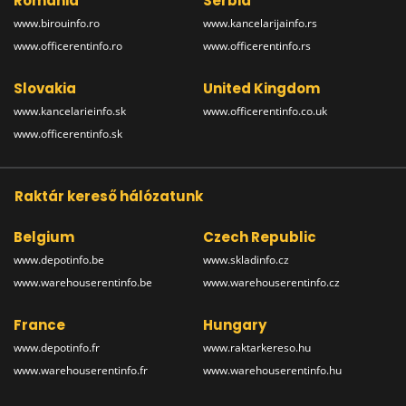
Romania
Serbia
www.birouinfo.ro
www.kancelarijainfo.rs
www.officerentinfo.ro
www.officerentinfo.rs
Slovakia
United Kingdom
www.kancelarieinfo.sk
www.officerentinfo.co.uk
www.officerentinfo.sk
Raktár kereső hálózatunk
Belgium
Czech Republic
www.depotinfo.be
www.skladinfo.cz
www.warehouserentinfo.be
www.warehouserentinfo.cz
France
Hungary
www.depotinfo.fr
www.raktarkereso.hu
www.warehouserentinfo.fr
www.warehouserentinfo.hu