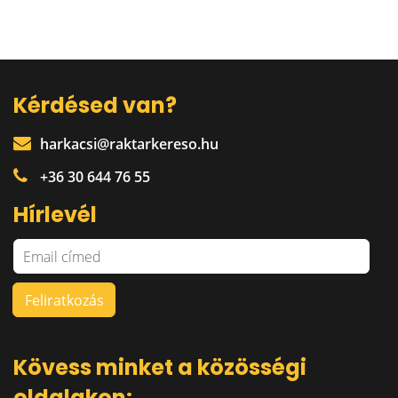
Kérdésed van?
harkacsi@raktarkereso.hu
+36 30 644 76 55
Hírlevél
Kövess minket a közösségi
oldalakon: