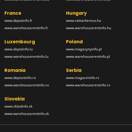
France
Hungary
www.depotinfo.fr
www.raktarkereso.hu
www.warehouserentinfo.fr
www.warehouserentinfo.hu
Luxembourg
Poland
www.depotinfo.lu
www.magazynyinfo.pl
www.warehouserentinfo.lu
www.warehouserentinfo.pl
Romania
Serbia
www.depozitinfo.ro
www.magacininfo.rs
www.warehouserentinfo.ro
www.warehouserentinfo.rs
Slovakia
www.skladinfo.sk
www.warehouserentinfo.sk