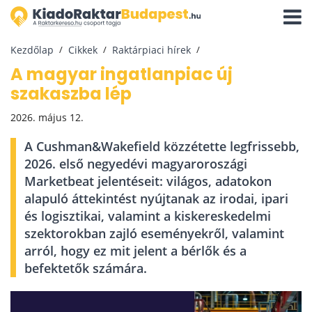
Navigá
aktivál
Kezdőlap
Cikkek
Raktárpiaci hírek
A magyar ingatlanpiac új
szakaszba lép
2026. május 12.
A Cushman&Wakefield közzétette legfrissebb,
2026. első negyedévi magyaroroszági
Marketbeat jelentéseit: világos, adatokon
alapuló áttekintést nyújtanak az irodai, ipari
és logisztikai, valamint a kiskereskedelmi
szektorokban zajló eseményekről, valamint
arról, hogy ez mit jelent a bérlők és a
befektetők számára.