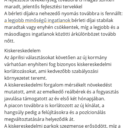
maradt, jelentős fejlesztési tervekkel
A bérleti díjakra nehezedő nyomás továbbra is fennállt:
a legjobb minőségű ingatlanok
bérleti díjai stabilak
maradtak vagy enyhén csökkentek, míg a legjobb és a
másodlagos ingatlanok közötti árkülönbözet tovább
nőtt.
Kiskereskedelem
Az áprilisi választásokat követően az új kormány
várhatóan enyhíteni fog bizonyos kiskereskedelmi
korlátozásokat, ami kedvezőbb szabályozási
környezetet teremt.
A kiskereskedelmi forgalom mérsékelt növekedést
mutatott, amit az emelkedő reálbérek és a fogyasztás
javulása támogatott az év első két hónapjában.
A piacon továbbra is korlátozott az új kínálat, a
hangsúly pedig a felújításokra és a pozícionálás
megváltoztatására helyeződik át.
A kiskereskedelmi parkok szegmense erősödött, míg a