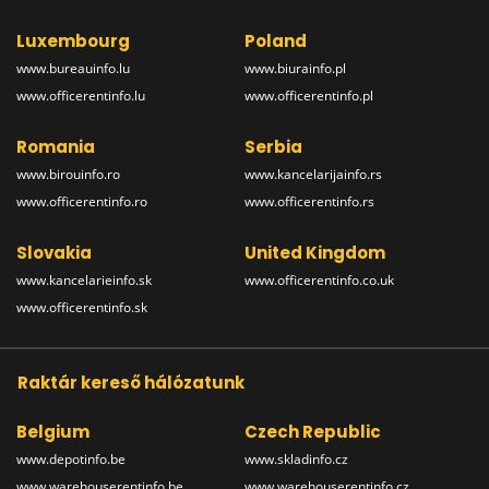
Luxembourg
Poland
www.bureauinfo.lu
www.biurainfo.pl
www.officerentinfo.lu
www.officerentinfo.pl
Romania
Serbia
www.birouinfo.ro
www.kancelarijainfo.rs
www.officerentinfo.ro
www.officerentinfo.rs
Slovakia
United Kingdom
www.kancelarieinfo.sk
www.officerentinfo.co.uk
www.officerentinfo.sk
Raktár kereső hálózatunk
Belgium
Czech Republic
www.depotinfo.be
www.skladinfo.cz
www.warehouserentinfo.be
www.warehouserentinfo.cz