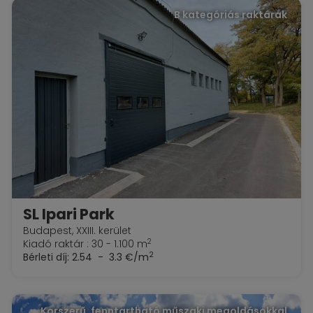
B kategóriás raktárak
SL Ipari Park
Budapest, XXIII. kerület
2
Kiadó raktár : 30 - 1.100 m
2
Bérleti díj:
2.54 - 3.3 €/m
Korszerű, fenntartható műszaki megoldásokkal