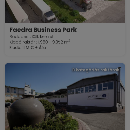
Faedra Business Park
Budapest, XXII. kerület
2
Kiadó raktár : 1.980 - 9.352 m
Eladó:
11 M €
+ Áfa
B kategóriás raktárak