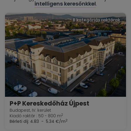
intelligens keresőnkkel
.
B kategóriás raktárak
P+P Kereskedőház Újpest
Budapest, IV. kerület
2
Kiadó raktár : 50 - 800 m
2
Bérleti díj:
4.83 - 5.34 €/m