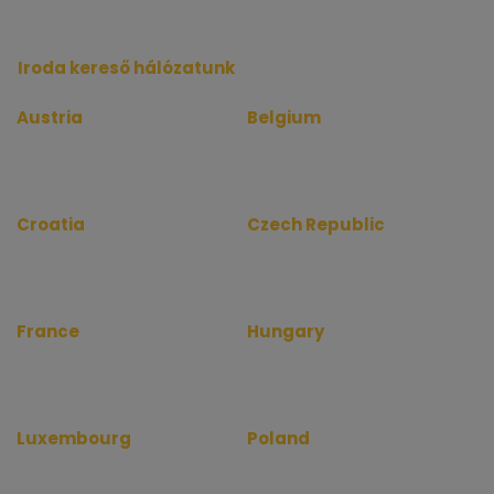
Iroda kereső hálózatunk
Austria
Belgium
www.bueroinfo.at
www.bureauinfo.be
www.officerentinfo.at
www.officerentinfo.be
Croatia
Czech Republic
www.uredinfo.com.hr
www.kancelareinfo.cz
www.officerentinfo.com.hr
www.officerentinfo.cz
France
Hungary
www.bureauinfo.fr
www.irodakereso.hu
www.officerentinfo.fr
www.officerentinfo.hu
Luxembourg
Poland
www.bureauinfo.lu
www.biurainfo.pl
www.officerentinfo.lu
www.officerentinfo.pl