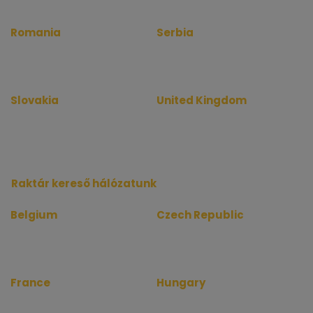
Romania
Serbia
www.birouinfo.ro
www.kancelarijainfo.rs
www.officerentinfo.ro
www.officerentinfo.rs
Slovakia
United Kingdom
www.kancelarieinfo.sk
www.officerentinfo.co.uk
www.officerentinfo.sk
Raktár kereső hálózatunk
Belgium
Czech Republic
www.depotinfo.be
www.skladinfo.cz
www.warehouserentinfo.be
www.warehouserentinfo.cz
France
Hungary
www.depotinfo.fr
www.raktarkereso.hu