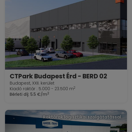
CTPark Budapest Érd - BERD 02
Budapest, XXII. kerület
2
Kiadó raktár : 5.000 - 23.500 m
2
Bérleti díj:
5.5 €/m
Raktárak logisztikai szolgátatással