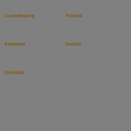
www.warehouserentinfo.fr
www.warehouserentinfo.hu
Luxembourg
Poland
www.depotinfo.lu
www.magazynyinfo.pl
www.warehouserentinfo.lu
www.warehouserentinfo.pl
Romania
Serbia
www.depozitinfo.ro
www.magacininfo.rs
www.warehouserentinfo.ro
www.warehouserentinfo.rs
Slovakia
www.skladinfo.sk
www.warehouserentinfo.sk
Copyright 2012 - 2026 kiadoraktarbudapest.hu. Minden jog