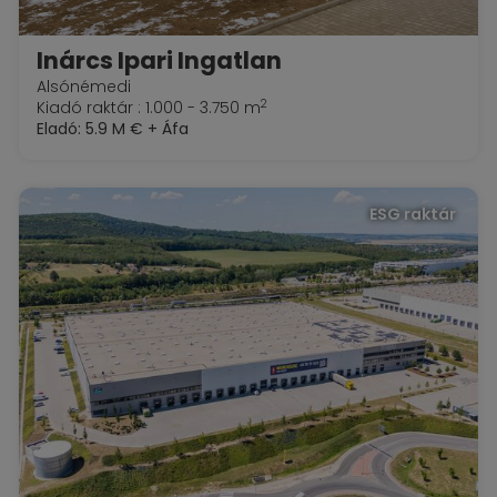
Inárcs Ipari Ingatlan
Alsónémedi
2
Kiadó raktár : 1.000 - 3.750 m
Eladó:
5.9 M €
+ Áfa
ESG raktár