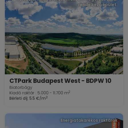
rendelkező épület.
CTPark Budapest West - BDPW 10
Biatorbágy
2
Kiadó raktár : 5.000 - 11.700 m
2
Bérleti díj:
5.5 €/m
Energiatakarékos raktárak