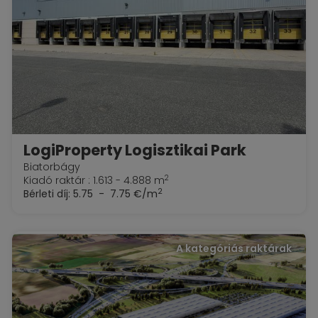
LogiProperty Logisztikai Park
Biatorbágy
2
Kiadó raktár : 1.613 - 4.888 m
2
Bérleti díj:
5.75 - 7.75 €/m
A kategóriás raktárak