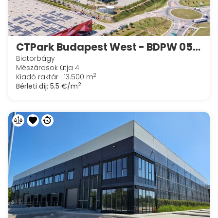
CTPark Budapest West - BDPW 05 Unit A&C
Biatorbágy
Mészárosok útja 4.
2
Kiadó raktár : 13.500 m
2
Bérleti díj:
5.5 €/m