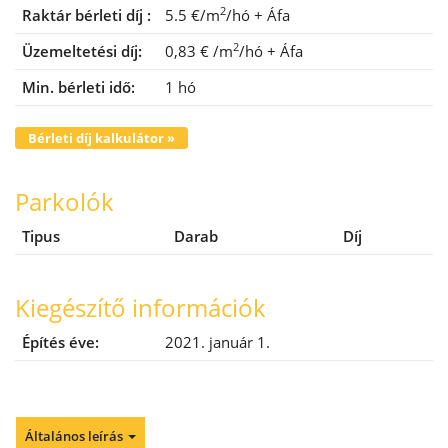
2
Raktár bérleti díj :
5.5 €/m
/hó
+ Áfa
2
Üzemeltetési díj:
0,83 €
/m
/hó
+ Áfa
Min. bérleti idő:
1 hó
Bérleti díj kalkulátor »
Parkolók
Tipus
Darab
Díj
Kiegészítő információk
Építés éve:
2021. január 1.
Általános leírás