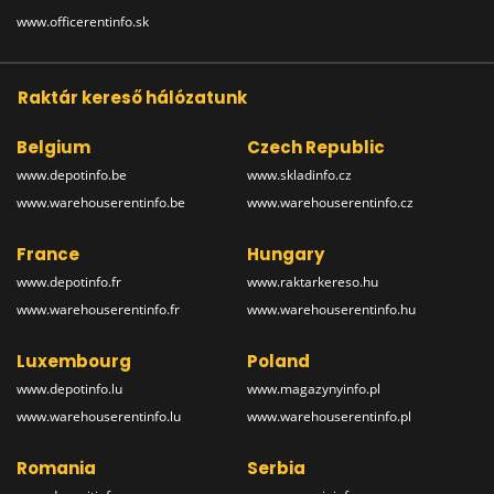
www.officerentinfo.sk
Raktár kereső hálózatunk
Belgium
Czech Republic
www.depotinfo.be
www.skladinfo.cz
www.warehouserentinfo.be
www.warehouserentinfo.cz
France
Hungary
www.depotinfo.fr
www.raktarkereso.hu
www.warehouserentinfo.fr
www.warehouserentinfo.hu
Luxembourg
Poland
www.depotinfo.lu
www.magazynyinfo.pl
www.warehouserentinfo.lu
www.warehouserentinfo.pl
Romania
Serbia