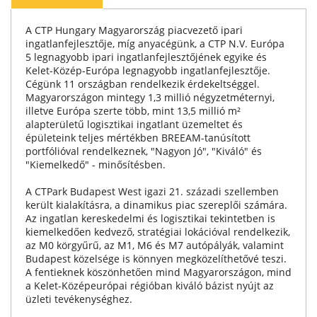
A CTP Hungary Magyarország piacvezető ipari
ingatlanfejlesztője, míg anyacégünk, a CTP N.V. Európa
5 legnagyobb ipari ingatlanfejlesztőjének egyike és
Kelet-Közép-Európa legnagyobb ingatlanfejlesztője.
Cégünk 11 országban rendelkezik érdekeltséggel.
Magyarországon mintegy 1,3 millió négyzetméternyi,
illetve Európa szerte több, mint 13,5 millió m²
alapterületű logisztikai ingatlant üzemeltet és
épületeink teljes mértékben BREEAM-tanúsított
portfólióval rendelkeznek, "Nagyon Jó", "Kiváló" és
"Kiemelkedő" - minősítésben.
A CTPark Budapest West igazi 21. századi szellemben
került kialakításra, a dinamikus piac szereplői számára.
Az ingatlan kereskedelmi és logisztikai tekintetben is
kiemelkedően kedvező, stratégiai lokációval rendelkezik,
az M0 körgyűrű, az M1, M6 és M7 autópályák, valamint
Budapest közelsége is könnyen megközelíthetővé teszi.
A fentieknek köszönhetően mind Magyarországon, mind
a Kelet-Középeurópai régióban kiváló bázist nyújt az
üzleti tevékenységhez.