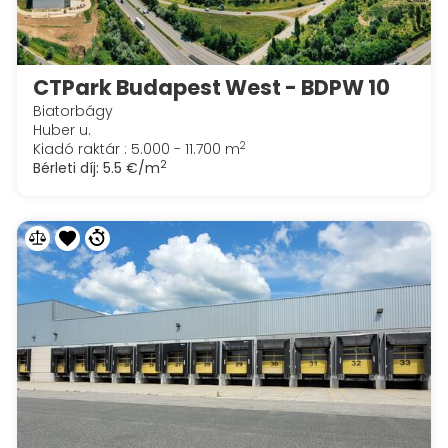
CTPark Budapest West - BDPW 10
Biatorbágy
Huber u.
2
Kiadó raktár : 5.000 - 11.700 m
2
Bérleti díj:
5.5 €/m