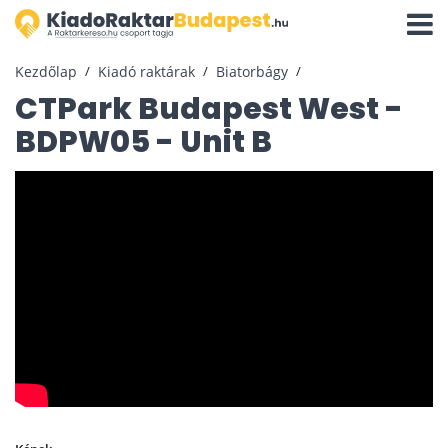
Navigá
aktivál
Kezdőlap
Kiadó raktárak
Biatorbágy
CTPark Budapest West -
BDPW05 - Unit B