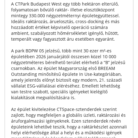
A CTPark Budapest West egy több hektáron elterülő,
folyamatosan bővülő raktár- illetve elosztóközpont
mintegy 330.000 négyzetméternyi épületegyüttessel.
Ideális raktározás, áruelosztás, cross-docking és más
hozzáadott értéket képviselő operáció számára
ambient, szabályozott hőmérsékletet igénylő, hűtött,
temperált vagy fagyasztott áru esetében egyaránt.
A park BDPW 05 jelzésű, több mint 30 ezer m²-es
épületében 2026 januárjától összesen közel 10 000
négyzetméteres bérelhető terület elérhető a “B” jelzésű
csarnokban. Az épület Magyarország első BREEAM
Outstanding minősítésű épülete In Use-kategóriában,
amely jelentős előnyt biztosít egy modern, 21. századi
vállalat ESG-vállalásai eléréséhez. Emellett lehetőség
van testre szabott, speciális igényeket kielégítő
kialakítások megvalósítására is.
Az épület kivitelezése CTSpace-sztenderdek szerint
zajlott, hogy megfeleljen a globális üzleti, raktározási és
áruforgalmazási igényeknek. Ezen sztenderdek révén
épületeink lehetővé teszik, hogy a raktárkészlet azonnali
helyi elérhetősége által a helyi és a működési igények