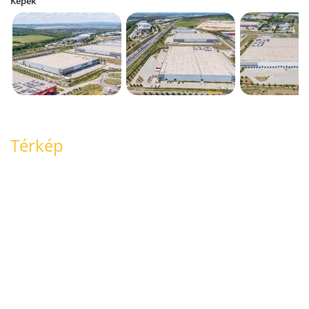
Képek
Térkép