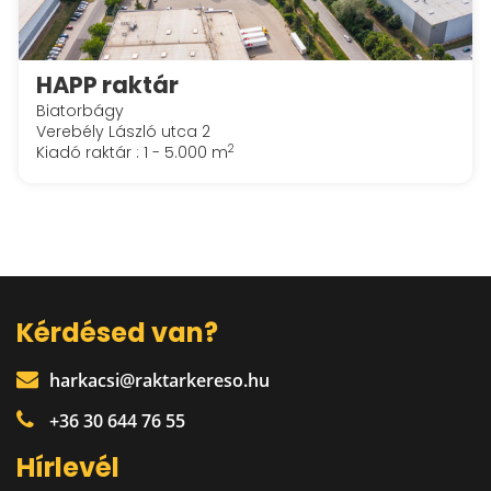
HAPP raktár
Biatorbágy
Verebély László utca 2
2
Kiadó raktár : 1 - 5.000 m
Kérdésed van?
harkacsi@raktarkereso.hu
+36 30 644 76 55
Hírlevél