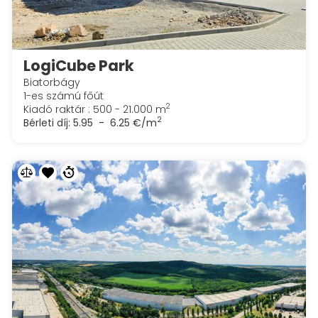
LogiCube Park
Biatorbágy
1-es számú főút
2
Kiadó raktár : 500 - 21.000 m
2
Bérleti díj:
5.95 - 6.25 €/m