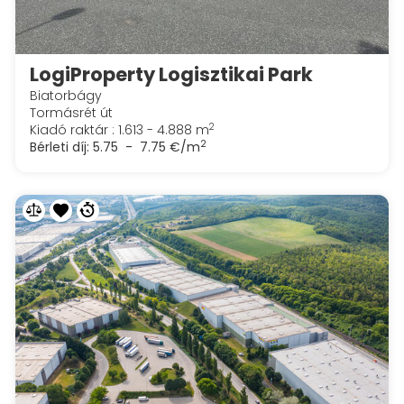
LogiProperty Logisztikai Park
Biatorbágy
Tormásrét út
2
Kiadó raktár : 1.613 - 4.888 m
2
Bérleti díj:
5.75 - 7.75 €/m