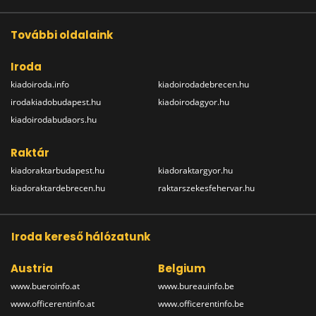
További oldalaink
Iroda
kiadoiroda.info
kiadoirodadebrecen.hu
irodakiadobudapest.hu
kiadoirodagyor.hu
kiadoirodabudaors.hu
Raktár
kiadoraktarbudapest.hu
kiadoraktargyor.hu
kiadoraktardebrecen.hu
raktarszekesfehervar.hu
Iroda kereső hálózatunk
Austria
Belgium
www.bueroinfo.at
www.bureauinfo.be
www.officerentinfo.at
www.officerentinfo.be