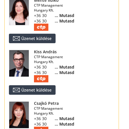
Mente Ildikó
CTP Management
Hungary Kft.
+36 30 370 1865
... Mutasd
+36 30 167 8218
... Mutasd
Üzenet küldése
Kiss András
CTP Management
Hungary Kft.
+36 30 847 3671
... Mutasd
+36 30 167 8218
... Mutasd
Üzenet küldése
Csajkó Petra
CTP Management
Hungary Kft.
+36 30 144 2389
... Mutasd
+36 30 167 8218
... Mutasd