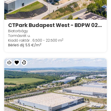
CTPark Budapest West - BDPW 02/1 & 02/2
Biatorbágy
Tormásrét u.
2
Kiadó raktár : 6.500 - 22.500 m
2
Bérleti díj:
5.5 €/m