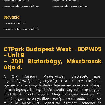
www.depozitinfo.ro
www.magacininfo.rs
www.warehouserentinfo.ro
www.warehouserentinfo.rs
Slovakia
www.skladinfo.sk
www.warehouserentinfo.sk
CTPark Budapest West - BDPW05
- Unit B
- 2051 Biatorbágy, Mészárosok
útja 4.
A CTP Hungary Magyarország piacvezető ipari
ingatlanfejlesztője, míg anyacégünk, a CTP N.V. Európa 5
legnagyobb ipari ingatlanfejlesztőjének egyike és Kelet-Közép-
Európa legnagyobb ingatlanfejlesztője. Cégünk 11 országban
rendelkezik érdekeltséggel. Magyarországon mintegy 1,3
millió négyzetméternyi, illetve Európa szerte több, mint 13,5
millió m² alapterületű logisztikai ingatlant üzemeltet és