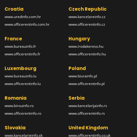
Croatia
Czech Republic
www.uredinfo.com.hr
www.kancelareinfo.cz
www.officerentinfo.com.hr
www.officerentinfo.cz
France
Hungary
www.bureauinfo.fr
www.irodakereso.hu
www.officerentinfo.fr
www.officerentinfo.hu
Luxembourg
Poland
www.bureauinfo.lu
www.biurainfo.pl
www.officerentinfo.lu
www.officerentinfo.pl
Romania
Serbia
www.birouinfo.ro
www.kancelarijainfo.rs
www.officerentinfo.ro
www.officerentinfo.rs
Slovakia
United Kingdom
www.kancelarieinfo.sk
www.officerentinfo.co.uk