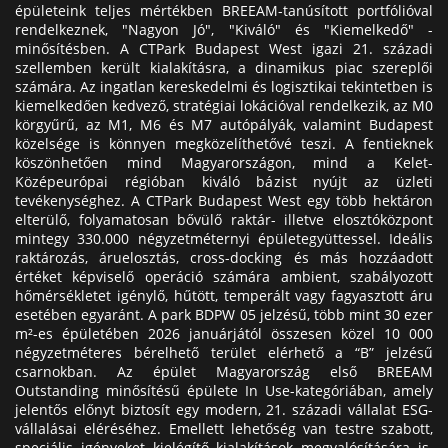
épületeink teljes mértékben BREEAM-tanúsított portfólióval
rendelkeznek, "Nagyon Jó", "Kiváló" és "Kiemelkedő" -
minősítésben. A CTPark Budapest West igazi 21. századi
szellemben került kialakításra, a dinamikus piac szereplői
számára. Az ingatlan kereskedelmi és logisztikai tekintetben is
kiemelkedően kedvező, stratégiai lokációval rendelkezik, az M0
körgyűrű, az M1, M6 és M7 autópályák, valamint Budapest
közelsége is könnyen megközelíthetővé teszi. A fentieknek
köszönhetően mind Magyarországon, mind a Kelet-
Középeurópai régióban kiváló bázist nyújt az üzleti
tevékenységhez. A CTPark Budapest West egy több hektáron
elterülő, folyamatosan bővülő raktár- illetve elosztóközpont
mintegy 330.000 négyzetméternyi épületegyüttessel. Ideális
raktározás, áruelosztás, cross-docking és más hozzáadott
értéket képviselő operáció számára ambient, szabályozott
hőmérsékletet igénylő, hűtött, temperált vagy fagyasztott áru
esetében egyaránt. A park BDPW 05 jelzésű, több mint 30 ezer
m²-es épületében 2026 januárjától összesen közel 10 000
négyzetméteres bérelhető terület elérhető a “B” jelzésű
csarnokban. Az épület Magyarország első BREEAM
Outstanding minősítésű épülete In Use-kategóriában, amely
jelentős előnyt biztosít egy modern, 21. századi vállalat ESG-
vállalásai eléréséhez. Emellett lehetőség van testre szabott,
speciális igényeket kielégítő kialakítások megvalósítására is.