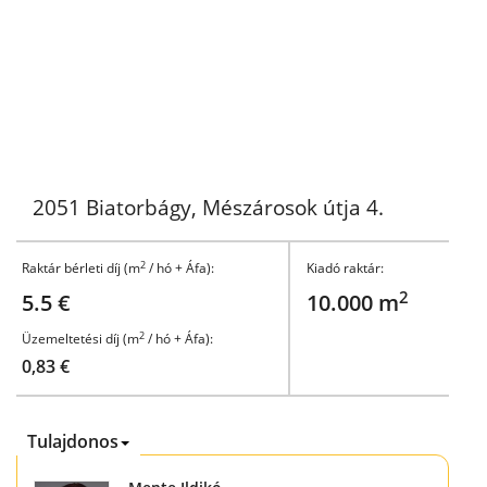
2051 Biatorbágy, Mészárosok útja 4.
2
Raktár bérleti díj (m
/ hó + Áfa):
Kiadó raktár:
2
5.5 €
10.000 m
2
Üzemeltetési díj (m
/ hó + Áfa):
0,83 €
Tulajdonos