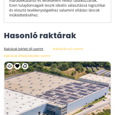
maradéktalanul és késedelem nélkül találkozzanak.
Ezen tulajdonságaik teszik ideális választássá logisztikai
és elosztó tevékenységekhez valamint ellátási láncok
működtetéséhez.
Hasonló raktárak
Raktárak bérleti díj szerint
Raktárak m2 szerint
Raktárak elhelyezkedés szerint