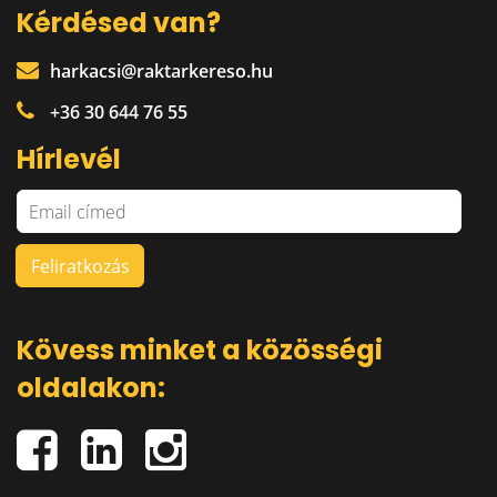
Kérdésed van?
harkacsi@raktarkereso.hu
+36 30 644 76 55
Hírlevél
Kövess minket a közösségi
oldalakon: