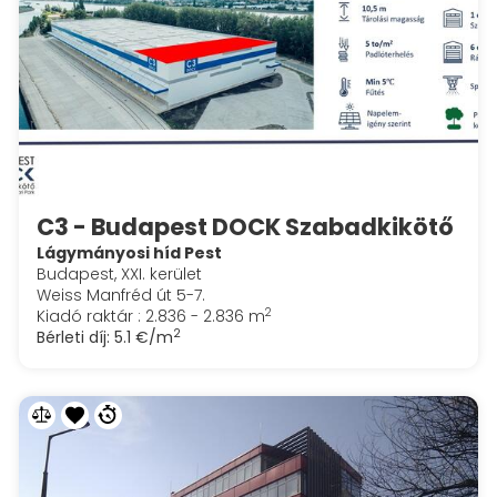
C3 - Budapest DOCK Szabadkikötő
Lágymányosi híd Pest
Budapest, XXI. kerület
Weiss Manfréd út 5-7.
2
Kiadó raktár : 2.836 - 2.836 m
2
Bérleti díj:
5.1 €/m