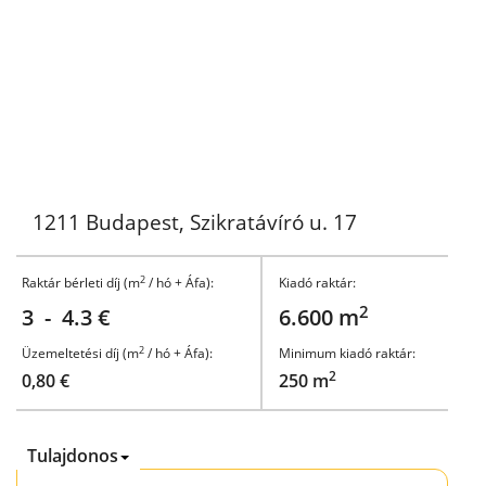
1211 Budapest, Szikratávíró u. 17
2
Raktár bérleti díj (m
/ hó + Áfa):
Kiadó raktár:
2
3 - 4.3 €
6.600 m
2
Üzemeltetési díj (m
/ hó + Áfa):
Minimum kiadó raktár:
2
0,80 €
250 m
Tulajdonos