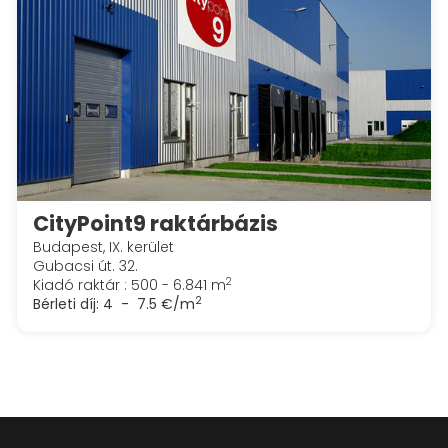
CityPoint9 raktárbázis
Budapest, IX. kerület
Gubacsi út. 32.
2
Kiadó raktár : 500 - 6.841 m
2
Bérleti díj:
4 - 7.5 €/m