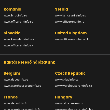
Romania
Serbia
www.birouinfo.ro
www.kancelarijainfo.rs
www.officerentinfo.ro
www.officerentinfo.rs
Slovakia
United Kingdom
www.kancelarieinfo.sk
www.officerentinfo.co.uk
www.officerentinfo.sk
Raktár kereső hálózatunk
Belgium
Czech Republic
www.depotinfo.be
www.skladinfo.cz
www.warehouserentinfo.be
www.warehouserentinfo.cz
France
Hungary
www.depotinfo.fr
www.raktarkereso.hu
www.warehouserentinfo.fr
www.warehouserentinfo.hu