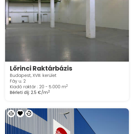
Lőrinci Raktárbázis
Budapest, XVIII. kerület
Fáy u. 2
2
Kiadó raktár : 20 - 5.000 m
2
Bérleti díj:
2.5 €/m