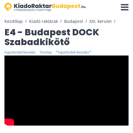
Navigá
aktivál
Kezdőlap
Kiadó raktárak
Budapest
XXI. kerület
E4 - Budapest DOCK
Szabadkikötő
Ingatlanbérbeadás
Honlap
*Ingatlanbérbeadás*