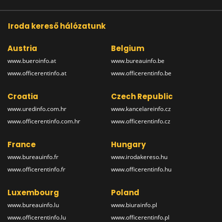
Iroda kereső hálózatunk
Austria
Belgium
www.bueroinfo.at
www.bureauinfo.be
www.officerentinfo.at
www.officerentinfo.be
Croatia
Czech Republic
www.uredinfo.com.hr
www.kancelareinfo.cz
www.officerentinfo.com.hr
www.officerentinfo.cz
France
Hungary
www.bureauinfo.fr
www.irodakereso.hu
www.officerentinfo.fr
www.officerentinfo.hu
Luxembourg
Poland
www.bureauinfo.lu
www.biurainfo.pl
www.officerentinfo.lu
www.officerentinfo.pl