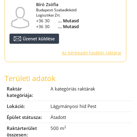
Bíró Zsófia
Budapesti Szabadkikötő
Logisztikai Zrt.
+36 30 221 7449
... Mutasd
+36 30 212 7449
... Mutasd
Üzenet küldése
Az bérbeadó további raktárai
Területi adatok
Raktár
A kategóriás raktárak
kategóriája:
Lokáció:
Lágymányosi híd Pest
Épület státusza:
Átadott
2
Raktárterület
500 m
összesen: