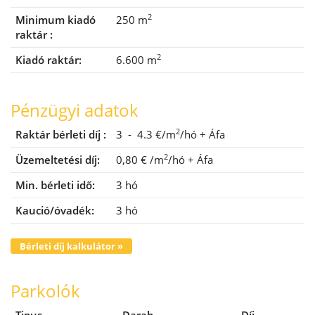
2
Minimum kiadó
250 m
raktár :
2
Kiadó raktár:
6.600 m
Pénzügyi adatok
2
Raktár bérleti díj :
3 - 4.3 €/m
/hó
+ Áfa
2
Üzemeltetési díj:
0,80 €
/m
/hó
+ Áfa
Min. bérleti idő:
3 hó
Kaució/óvadék:
3 hó
Bérleti díj kalkulátor »
Parkolók
Tipus
Darab
Díj