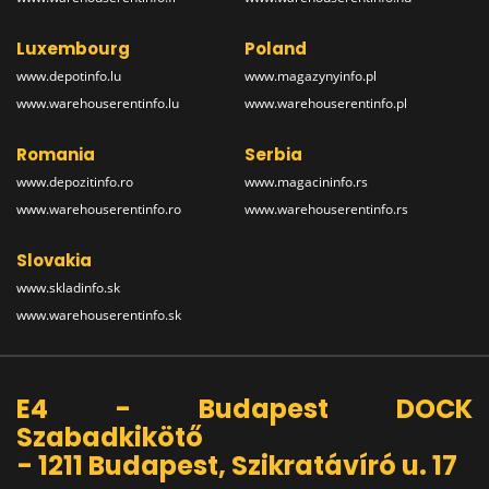
Luxembourg
Poland
www.depotinfo.lu
www.magazynyinfo.pl
www.warehouserentinfo.lu
www.warehouserentinfo.pl
Romania
Serbia
www.depozitinfo.ro
www.magacininfo.rs
www.warehouserentinfo.ro
www.warehouserentinfo.rs
Slovakia
www.skladinfo.sk
www.warehouserentinfo.sk
E4 - Budapest DOCK
Szabadkikötő
- 1211 Budapest, Szikratávíró u. 17