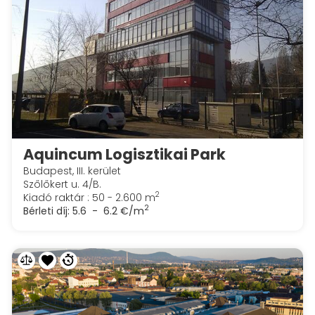
Aquincum Logisztikai Park
Budapest, III. kerület
Szőlőkert u. 4/B.
2
Kiadó raktár : 50 - 2.600 m
2
Bérleti díj:
5.6 - 6.2 €/m