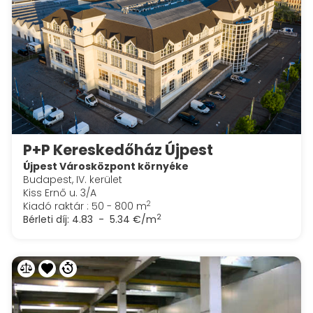
P+P Kereskedőház Újpest
Újpest Városközpont környéke
Budapest, IV. kerület
Kiss Ernő u. 3/A
2
Kiadó raktár : 50 - 800 m
2
Bérleti díj:
4.83 - 5.34 €/m