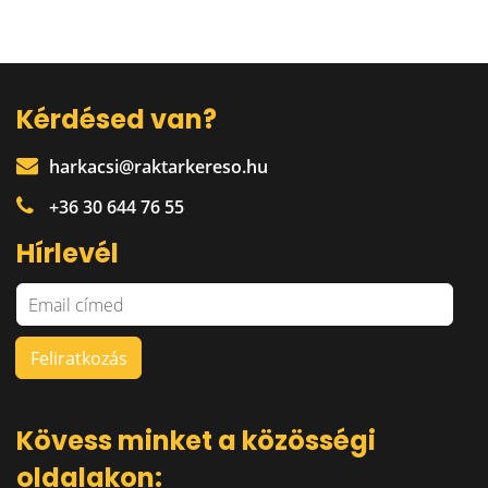
Kérdésed van?
harkacsi@raktarkereso.hu
+36 30 644 76 55
Hírlevél
Kövess minket a közösségi
oldalakon: