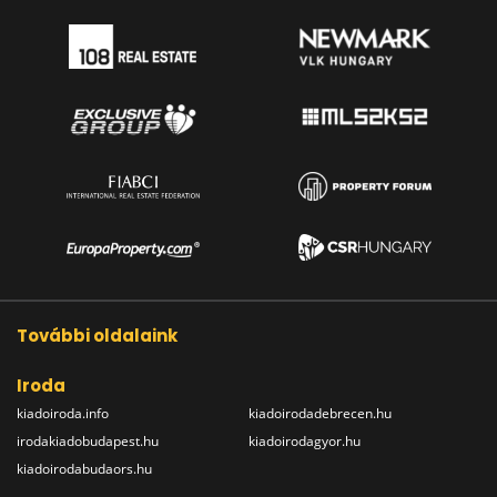
További oldalaink
Iroda
kiadoiroda.info
kiadoirodadebrecen.hu
irodakiadobudapest.hu
kiadoirodagyor.hu
kiadoirodabudaors.hu