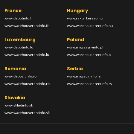
France
Hungary
www.depotinfo.fr
www.raktarkereso.hu
www.warehouserentinfo.fr
www.warehouserentinfo.hu
Luxembourg
Poland
www.depotinfo.lu
www.magazynyinfo.pl
www.warehouserentinfo.lu
www.warehouserentinfo.pl
Romania
Serbia
www.depozitinfo.ro
www.magacininfo.rs
www.warehouserentinfo.ro
www.warehouserentinfo.rs
Slovakia
www.skladinfo.sk
www.warehouserentinfo.sk