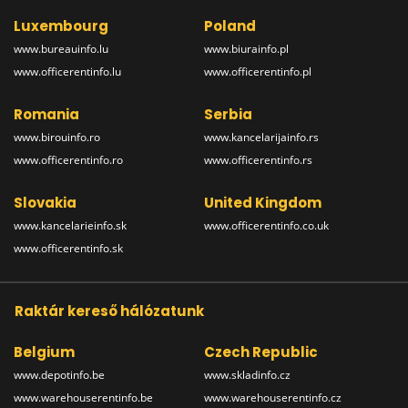
Luxembourg
Poland
www.bureauinfo.lu
www.biurainfo.pl
www.officerentinfo.lu
www.officerentinfo.pl
Romania
Serbia
www.birouinfo.ro
www.kancelarijainfo.rs
www.officerentinfo.ro
www.officerentinfo.rs
Slovakia
United Kingdom
www.kancelarieinfo.sk
www.officerentinfo.co.uk
www.officerentinfo.sk
Raktár kereső hálózatunk
Belgium
Czech Republic
www.depotinfo.be
www.skladinfo.cz
www.warehouserentinfo.be
www.warehouserentinfo.cz