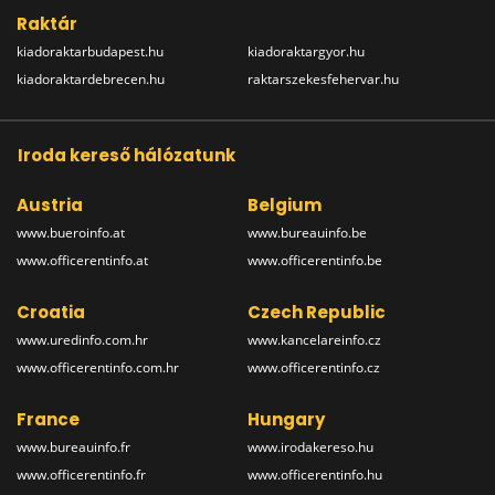
Raktár
kiadoraktarbudapest.hu
kiadoraktargyor.hu
kiadoraktardebrecen.hu
raktarszekesfehervar.hu
Iroda kereső hálózatunk
Austria
Belgium
www.bueroinfo.at
www.bureauinfo.be
www.officerentinfo.at
www.officerentinfo.be
Croatia
Czech Republic
www.uredinfo.com.hr
www.kancelareinfo.cz
www.officerentinfo.com.hr
www.officerentinfo.cz
France
Hungary
www.bureauinfo.fr
www.irodakereso.hu
www.officerentinfo.fr
www.officerentinfo.hu