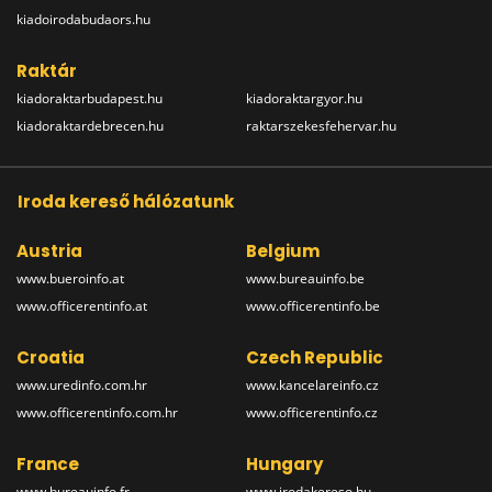
kiadoirodabudaors.hu
Raktár
kiadoraktarbudapest.hu
kiadoraktargyor.hu
kiadoraktardebrecen.hu
raktarszekesfehervar.hu
Iroda kereső hálózatunk
Austria
Belgium
www.bueroinfo.at
www.bureauinfo.be
www.officerentinfo.at
www.officerentinfo.be
Croatia
Czech Republic
www.uredinfo.com.hr
www.kancelareinfo.cz
www.officerentinfo.com.hr
www.officerentinfo.cz
France
Hungary
www.bureauinfo.fr
www.irodakereso.hu