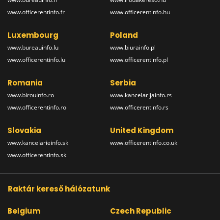
www.officerentinfo.fr
www.officerentinfo.hu
Luxembourg
Poland
www.bureauinfo.lu
www.biurainfo.pl
www.officerentinfo.lu
www.officerentinfo.pl
Romania
Serbia
www.birouinfo.ro
www.kancelarijainfo.rs
www.officerentinfo.ro
www.officerentinfo.rs
Slovakia
United Kingdom
www.kancelarieinfo.sk
www.officerentinfo.co.uk
www.officerentinfo.sk
Raktár kereső hálózatunk
Belgium
Czech Republic