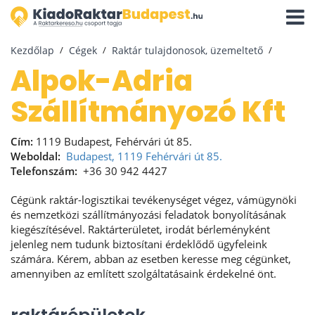
Navigá
aktivál
Kezdőlap
Cégek
Raktár tulajdonosok, üzemeltető
Alpok-Adria
Szállítmányozó Kft
Cím:
1119 Budapest, Fehérvári út 85.
Weboldal:
Budapest, 1119 Fehérvári út 85.
Telefonszám:
+36 30 942 4427
Cégünk raktár-logisztikai tevékenységet végez, vámügynöki
és nemzetközi szállítmányozási feladatok bonyolításának
kiegészítésével. Raktárterületet, irodát bérleményként
jelenleg nem tudunk biztosítani érdeklődő ügyfeleink
számára. Kérem, abban az esetben keresse meg cégünket,
amennyiben az említett szolgáltatásaink érdekelné önt.