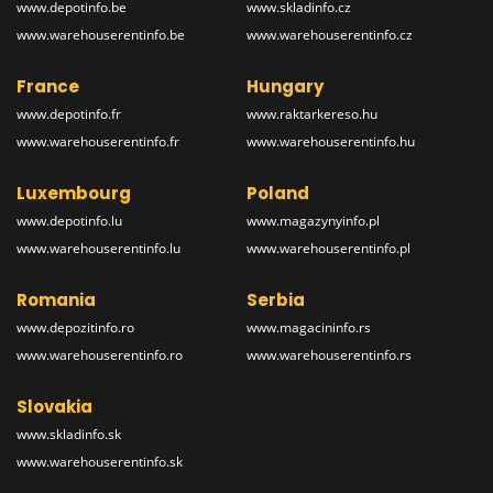
www.depotinfo.be
www.skladinfo.cz
www.warehouserentinfo.be
www.warehouserentinfo.cz
France
Hungary
www.depotinfo.fr
www.raktarkereso.hu
www.warehouserentinfo.fr
www.warehouserentinfo.hu
Luxembourg
Poland
www.depotinfo.lu
www.magazynyinfo.pl
www.warehouserentinfo.lu
www.warehouserentinfo.pl
Romania
Serbia
www.depozitinfo.ro
www.magacininfo.rs
www.warehouserentinfo.ro
www.warehouserentinfo.rs
Slovakia
www.skladinfo.sk
www.warehouserentinfo.sk