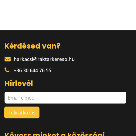
Kérdésed van?
harkacsi@raktarkereso.hu
+36 30 644 76 55
Hírlevél
Kövess minket a közösségi