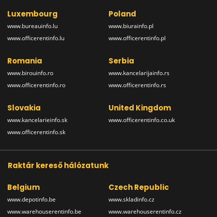
Luxembourg
Poland
www.bureauinfo.lu
www.biurainfo.pl
www.officerentinfo.lu
www.officerentinfo.pl
Romania
Serbia
www.birouinfo.ro
www.kancelarijainfo.rs
www.officerentinfo.ro
www.officerentinfo.rs
Slovakia
United Kingdom
www.kancelarieinfo.sk
www.officerentinfo.co.uk
www.officerentinfo.sk
Raktár kereső hálózatunk
Belgium
Czech Republic
www.depotinfo.be
www.skladinfo.cz
www.warehouserentinfo.be
www.warehouserentinfo.cz