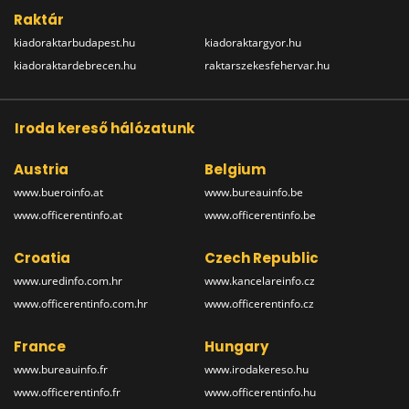
Raktár
kiadoraktarbudapest.hu
kiadoraktargyor.hu
kiadoraktardebrecen.hu
raktarszekesfehervar.hu
Iroda kereső hálózatunk
Austria
Belgium
www.bueroinfo.at
www.bureauinfo.be
www.officerentinfo.at
www.officerentinfo.be
Croatia
Czech Republic
www.uredinfo.com.hr
www.kancelareinfo.cz
www.officerentinfo.com.hr
www.officerentinfo.cz
France
Hungary
www.bureauinfo.fr
www.irodakereso.hu
www.officerentinfo.fr
www.officerentinfo.hu