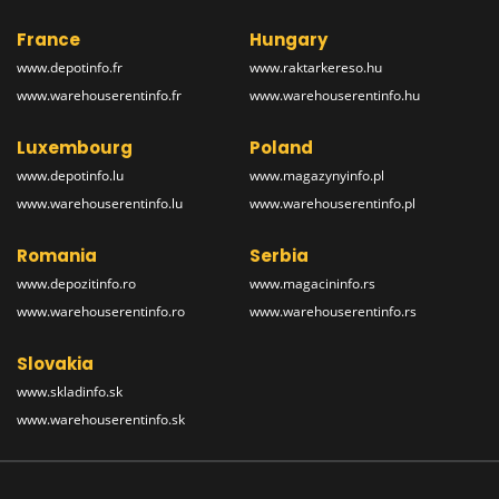
France
Hungary
www.depotinfo.fr
www.raktarkereso.hu
www.warehouserentinfo.fr
www.warehouserentinfo.hu
Luxembourg
Poland
www.depotinfo.lu
www.magazynyinfo.pl
www.warehouserentinfo.lu
www.warehouserentinfo.pl
Romania
Serbia
www.depozitinfo.ro
www.magacininfo.rs
www.warehouserentinfo.ro
www.warehouserentinfo.rs
Slovakia
www.skladinfo.sk
www.warehouserentinfo.sk