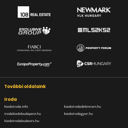
További oldalaink
Iroda
kiadoiroda.info
kiadoirodadebrecen.hu
irodakiadobudapest.hu
kiadoirodagyor.hu
kiadoirodabudaors.hu