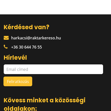
Kérdésed van?
harkacsi@raktarkereso.hu
+36 30 644 76 55
Hírlevél
Kövess minket a közösségi
oldalakon: