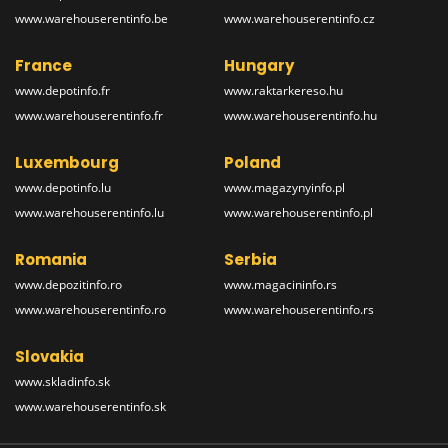
www.warehouserentinfo.be
www.warehouserentinfo.cz
France
Hungary
www.depotinfo.fr
www.raktarkereso.hu
www.warehouserentinfo.fr
www.warehouserentinfo.hu
Luxembourg
Poland
www.depotinfo.lu
www.magazynyinfo.pl
www.warehouserentinfo.lu
www.warehouserentinfo.pl
Romania
Serbia
www.depozitinfo.ro
www.magacininfo.rs
www.warehouserentinfo.ro
www.warehouserentinfo.rs
Slovakia
www.skladinfo.sk
www.warehouserentinfo.sk