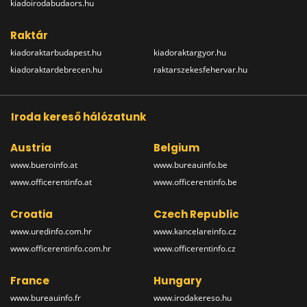
kiadoirodabudaors.hu
Raktár
kiadoraktarbudapest.hu
kiadoraktargyor.hu
kiadoraktardebrecen.hu
raktarszekesfehervar.hu
Iroda kereső hálózatunk
Austria
Belgium
www.bueroinfo.at
www.bureauinfo.be
www.officerentinfo.at
www.officerentinfo.be
Croatia
Czech Republic
www.uredinfo.com.hr
www.kancelareinfo.cz
www.officerentinfo.com.hr
www.officerentinfo.cz
France
Hungary
www.bureauinfo.fr
www.irodakereso.hu