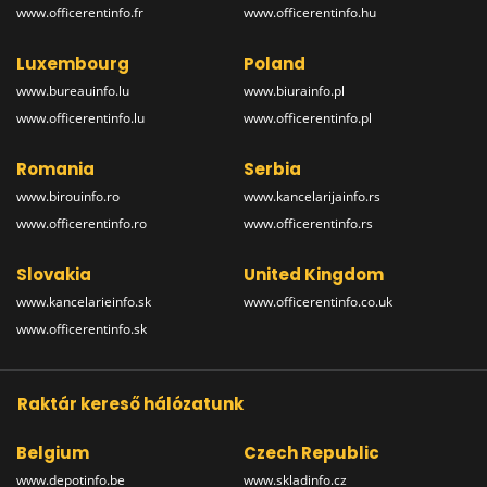
www.officerentinfo.fr
www.officerentinfo.hu
Luxembourg
Poland
www.bureauinfo.lu
www.biurainfo.pl
www.officerentinfo.lu
www.officerentinfo.pl
Romania
Serbia
www.birouinfo.ro
www.kancelarijainfo.rs
www.officerentinfo.ro
www.officerentinfo.rs
Slovakia
United Kingdom
www.kancelarieinfo.sk
www.officerentinfo.co.uk
www.officerentinfo.sk
Raktár kereső hálózatunk
Belgium
Czech Republic
www.depotinfo.be
www.skladinfo.cz