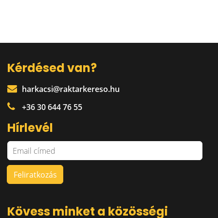
Kérdésed van?
harkacsi@raktarkereso.hu
+36 30 644 76 55
Hírlevél
Kövess minket a közösségi