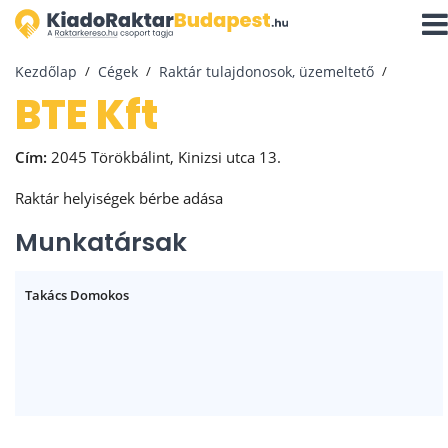
Navi
aktiv
Kezdőlap
Cégek
Raktár tulajdonosok, üzemeltető
BTE Kft
Cím:
2045 Törökbálint, Kinizsi utca 13.
Raktár helyiségek bérbe adása
Munkatársak
Takács Domokos