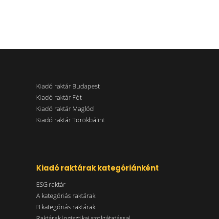
Kiadó raktár Budapest
Kiadó raktár Fót
Kiadó raktár Maglód
Kiadó raktár Törökbálint
Kiadó raktárak kategóriánként
ESG raktár
A kategóriás raktárak
B kategóriás raktárak
Raktárak logisztikai szolgátatással