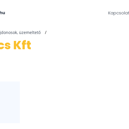
Kapcsola
ajdonosok, üzemeltető
ics Kft