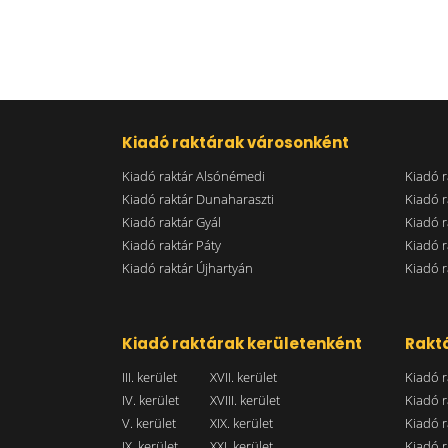
Kiadó raktárak városonként
Kiadó raktár Alsónémedi
Kiadó r
Kiadó raktár Dunaharaszti
Kiadó r
Kiadó raktár Gyál
Kiadó r
Kiadó raktár Páty
Kiadó r
Kiadó raktár Újhartyán
Kiadó r
Kiadó raktárak kerületenként
Raktá
III. kerület
XVII. kerület
Kiadó r
IV. kerület
XVIII. kerület
Kiadó r
V. kerület
XIX. kerület
Kiadó r
IX. kerület
XXI. kerület
Kiadó r