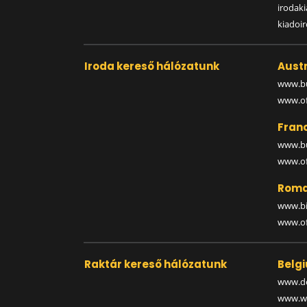
irodak
kiadoi
Iroda kereső hálózatunk
Austr
www.bu
www.off
Fran
www.bu
www.off
Roma
www.bi
www.off
Raktár kereső hálózatunk
Belg
www.de
www.wa