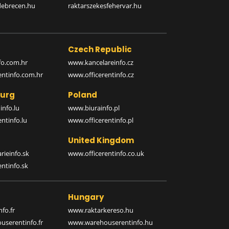
debrecen.hu
raktarszekesfehervar.hu
Czech Republic
o.com.hr
www.kancelareinfo.cz
entinfo.com.hr
www.officerentinfo.cz
urg
Poland
nfo.lu
www.biurainfo.pl
ntinfo.lu
www.officerentinfo.pl
United Kingdom
rieinfo.sk
www.officerentinfo.co.uk
ntinfo.sk
Hungary
fo.fr
www.raktarkereso.hu
serentinfo.fr
www.warehouserentinfo.hu