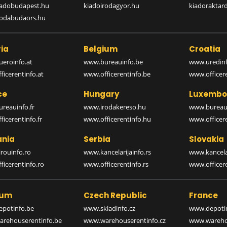
iadobudapest.hu
kiadoirodagyor.hu
kiadoraktar
rodabudaors.hu
ia
Belgium
Croatia
eroinfo.at
www.bureauinfo.be
www.uredinf
icerentinfo.at
www.officerentinfo.be
www.officer
ce
Hungary
Luxembo
reauinfo.fr
www.irodakereso.hu
www.bureaui
icerentinfo.fr
www.officerentinfo.hu
www.officere
nia
Serbia
Slovakia
rouinfo.ro
www.kancelarijainfo.rs
www.kancela
icerentinfo.ro
www.officerentinfo.rs
www.officere
ium
Czech Republic
France
potinfo.be
www.skladinfo.cz
www.depotin
rehouserentinfo.be
www.warehouserentinfo.cz
www.warehou