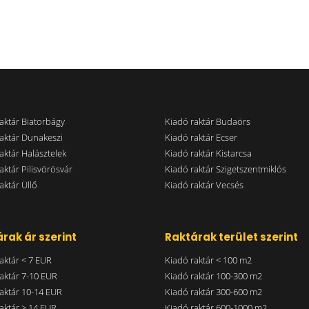
aktár Biatorbágy
Kiadó raktár Budaörs
aktár Dunakeszi
Kiadó raktár Ecser
aktár Halásztelek
Kiadó raktár Kistarcsa
aktár Pilisvörösvár
Kiadó raktár Szigetszentmiklós
aktár Üllő
Kiadó raktár Vecsés
rak ár szerint
Raktárak terület szerint
aktár < 7 EUR
Kiadó raktár < 100 m2
aktár 7-10 EUR
Kiadó raktár 100-300 m2
aktár 10-14 EUR
Kiadó raktár 300-600 m2
aktár > 14 EUR
Kiadó raktár 600-1000 m2