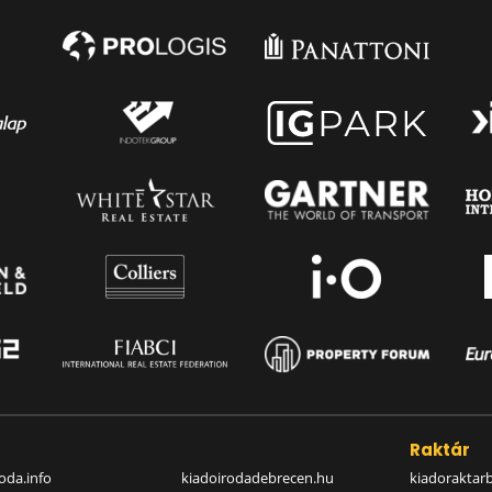
a
Raktár
oda.info
kiadoirodadebrecen.hu
kiadoraktar