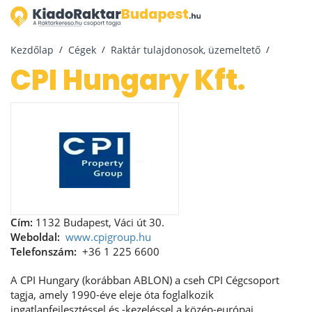
Kezdőlap
Cégek
Raktár tulajdonosok, üzemeltető
CPI Hungary Kft.
Cím:
1132 Budapest, Váci út 30.
Weboldal:
www.cpigroup.hu
Telefonszám:
+36 1 225 6600
A CPI Hungary (korábban ABLON) a cseh CPI Cégcsoport
tagja, amely 1990-éve eleje óta foglalkozik
ingatlanfejlesztéssel és -kezeléssel a közép-európai