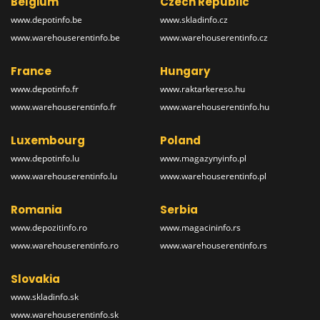
Belgium
Czech Republic
www.depotinfo.be
www.skladinfo.cz
www.warehouserentinfo.be
www.warehouserentinfo.cz
France
Hungary
www.depotinfo.fr
www.raktarkereso.hu
www.warehouserentinfo.fr
www.warehouserentinfo.hu
Luxembourg
Poland
www.depotinfo.lu
www.magazynyinfo.pl
www.warehouserentinfo.lu
www.warehouserentinfo.pl
Romania
Serbia
www.depozitinfo.ro
www.magacininfo.rs
www.warehouserentinfo.ro
www.warehouserentinfo.rs
Slovakia
www.skladinfo.sk
www.warehouserentinfo.sk