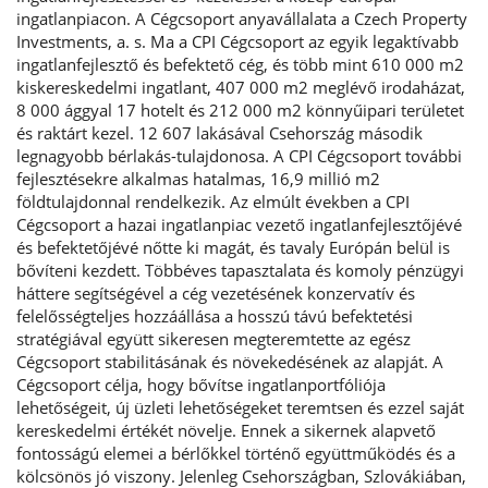
ingatlanpiacon. A Cégcsoport anyavállalata a Czech Property
Investments, a. s. Ma a CPI Cégcsoport az egyik legaktívabb
ingatlanfejlesztő és befektető cég, és több mint 610 000 m2
kiskereskedelmi ingatlant, 407 000 m2 meglévő irodaházat,
8 000 ággyal 17 hotelt és 212 000 m2 könnyűipari területet
és raktárt kezel. 12 607 lakásával Csehország második
legnagyobb bérlakás-tulajdonosa. A CPI Cégcsoport további
fejlesztésekre alkalmas hatalmas, 16,9 millió m2
földtulajdonnal rendelkezik. Az elmúlt években a CPI
Cégcsoport a hazai ingatlanpiac vezető ingatlanfejlesztőjévé
és befektetőjévé nőtte ki magát, és tavaly Európán belül is
bővíteni kezdett. Többéves tapasztalata és komoly pénzügyi
háttere segítségével a cég vezetésének konzervatív és
felelősségteljes hozzáállása a hosszú távú befektetési
stratégiával együtt sikeresen megteremtette az egész
Cégcsoport stabilitásának és növekedésének az alapját. A
Cégcsoport célja, hogy bővítse ingatlanportfóliója
lehetőségeit, új üzleti lehetőségeket teremtsen és ezzel saját
kereskedelmi értékét növelje. Ennek a sikernek alapvető
fontosságú elemei a bérlőkkel történő együttműködés és a
kölcsönös jó viszony. Jelenleg Csehországban, Szlovákiában,