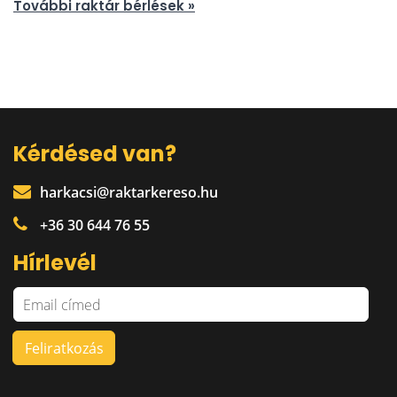
További raktár bérlések »
Kérdésed van?
harkacsi@raktarkereso.hu
+36 30 644 76 55
Hírlevél