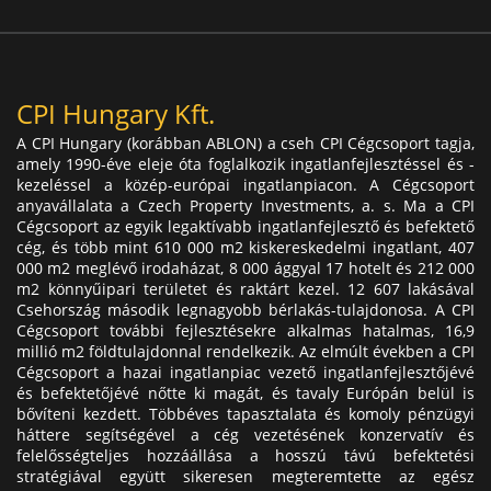
CPI Hungary Kft.
A CPI Hungary (korábban ABLON) a cseh CPI Cégcsoport tagja,
amely 1990-éve eleje óta foglalkozik ingatlanfejlesztéssel és -
kezeléssel a közép-európai ingatlanpiacon. A Cégcsoport
anyavállalata a Czech Property Investments, a. s. Ma a CPI
Cégcsoport az egyik legaktívabb ingatlanfejlesztő és befektető
cég, és több mint 610 000 m2 kiskereskedelmi ingatlant, 407
000 m2 meglévő irodaházat, 8 000 ággyal 17 hotelt és 212 000
m2 könnyűipari területet és raktárt kezel. 12 607 lakásával
Csehország második legnagyobb bérlakás-tulajdonosa. A CPI
Cégcsoport további fejlesztésekre alkalmas hatalmas, 16,9
millió m2 földtulajdonnal rendelkezik. Az elmúlt években a CPI
Cégcsoport a hazai ingatlanpiac vezető ingatlanfejlesztőjévé
és befektetőjévé nőtte ki magát, és tavaly Európán belül is
bővíteni kezdett. Többéves tapasztalata és komoly pénzügyi
háttere segítségével a cég vezetésének konzervatív és
felelősségteljes hozzáállása a hosszú távú befektetési
stratégiával együtt sikeresen megteremtette az egész