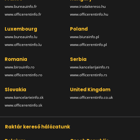
www.bureauinfo.fr
www.irodakereso.hu
www.officerentinfo.fr
www.officerentinfo.hu
Luxembourg
Poland
www.bureauinfo.lu
www.biurainfo.pl
www.officerentinfo.lu
www.officerentinfo.pl
Romania
Serbia
www.birouinfo.ro
www.kancelarijainfo.rs
www.officerentinfo.ro
www.officerentinfo.rs
Slovakia
United Kingdom
www.kancelarieinfo.sk
www.officerentinfo.co.uk
www.officerentinfo.sk
Raktár kereső hálózatunk