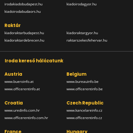
irodakiadobudapest.hu
kiadoirodagyor.hu
kiadoirodabudaors.hu
Raktár
kiadoraktarbudapest.hu
kiadoraktargyor.hu
kiadoraktardebrecen.hu
raktarszekesfehervar.hu
Iroda kereső hálózatunk
Austria
Belgium
www.bueroinfo.at
www.bureauinfo.be
www.officerentinfo.at
www.officerentinfo.be
Croatia
Czech Republic
www.uredinfo.com.hr
www.kancelareinfo.cz
www.officerentinfo.com.hr
www.officerentinfo.cz
France
Hungary