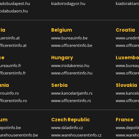
iadobudapest.hu
kiadoirodagyor.hu
kiadoraktar
rodabudaors.hu
ia
Belgium
Croatia
eroinfo.at
www.bureauinfo.be
www.uredinf
icerentinfo.at
www.officerentinfo.be
www.officer
ce
Hungary
Luxembo
reauinfo.fr
www.irodakereso.hu
www.bureaui
icerentinfo.fr
www.officerentinfo.hu
www.officere
nia
Serbia
Slovakia
rouinfo.ro
www.kancelarijainfo.rs
www.kancela
icerentinfo.ro
www.officerentinfo.rs
www.officere
ium
Czech Republic
France
potinfo.be
www.skladinfo.cz
www.depotin
rehouserentinfo.be
www.warehouserentinfo.cz
www.warehou