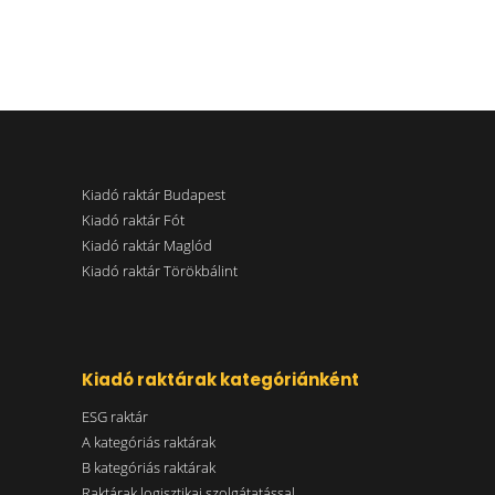
Kiadó raktár Budapest
Kiadó raktár Fót
Kiadó raktár Maglód
Kiadó raktár Törökbálint
Kiadó raktárak kategóriánként
ESG raktár
A kategóriás raktárak
B kategóriás raktárak
Raktárak logisztikai szolgátatással