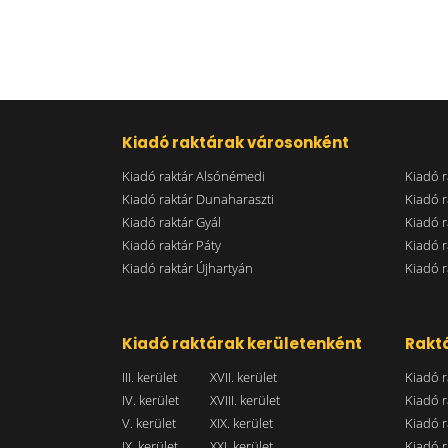
Kiadó raktárak városonként
Kiadó raktár Alsónémedi
Kiadó r
Kiadó raktár Dunaharaszti
Kiadó r
Kiadó raktár Gyál
Kiadó r
Kiadó raktár Páty
Kiadó r
Kiadó raktár Újhartyán
Kiadó r
Kiadó raktárak kerületenként
Raktá
III. kerület
XVII. kerület
Kiadó r
IV. kerület
XVIII. kerület
Kiadó r
V. kerület
XIX. kerület
Kiadó r
IX. kerület
XXI. kerület
Kiadó r