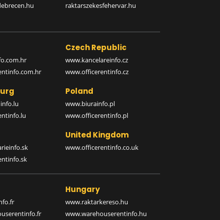
debrecen.hu
raktarszekesfehervar.hu
Czech Republic
o.com.hr
www.kancelareinfo.cz
entinfo.com.hr
www.officerentinfo.cz
urg
Poland
nfo.lu
www.biurainfo.pl
ntinfo.lu
www.officerentinfo.pl
United Kingdom
rieinfo.sk
www.officerentinfo.co.uk
ntinfo.sk
Hungary
fo.fr
www.raktarkereso.hu
serentinfo.fr
www.warehouserentinfo.hu