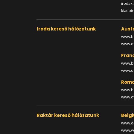
irodak
kiadoi
Iroda kereső hálózatunk
Austr
www.bu
www.off
Fran
www.bu
www.off
Roma
www.bi
www.off
Raktár kereső hálózatunk
Belg
www.de
www.wa