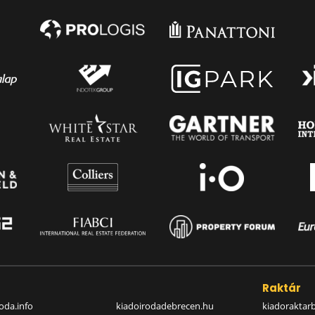
a
Raktár
oda.info
kiadoirodadebrecen.hu
kiadoraktar