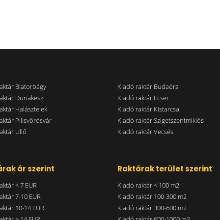
aktár Biatorbágy
Kiadó raktár Budaörs
aktár Dunakeszi
Kiadó raktár Ecser
aktár Halásztelek
Kiadó raktár Kistarcsa
aktár Pilisvörösvár
Kiadó raktár Szigetszentmiklós
aktár Üllő
Kiadó raktár Vecsés
rak ár szerint
Raktárak terület szerint
aktár < 7 EUR
Kiadó raktár < 100 m2
aktár 7-10 EUR
Kiadó raktár 100-300 m2
aktár 10-14 EUR
Kiadó raktár 300-600 m2
aktár > 14 EUR
Kiadó raktár 600-1000 m2