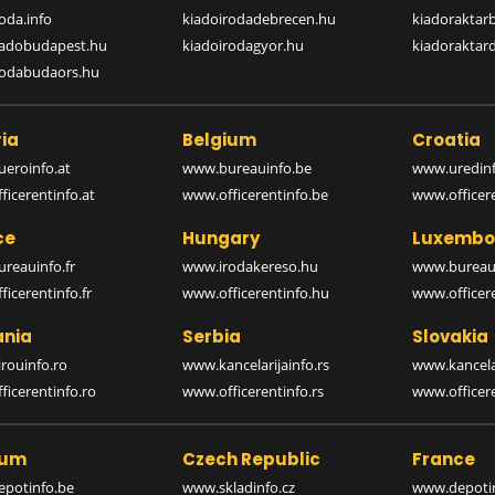
oda.info
kiadoirodadebrecen.hu
kiadoraktar
iadobudapest.hu
kiadoirodagyor.hu
kiadoraktar
rodabudaors.hu
ia
Belgium
Croatia
eroinfo.at
www.bureauinfo.be
www.uredinf
icerentinfo.at
www.officerentinfo.be
www.officer
ce
Hungary
Luxembo
reauinfo.fr
www.irodakereso.hu
www.bureaui
icerentinfo.fr
www.officerentinfo.hu
www.officere
nia
Serbia
Slovakia
rouinfo.ro
www.kancelarijainfo.rs
www.kancela
icerentinfo.ro
www.officerentinfo.rs
www.officere
ium
Czech Republic
France
potinfo.be
www.skladinfo.cz
www.depotin