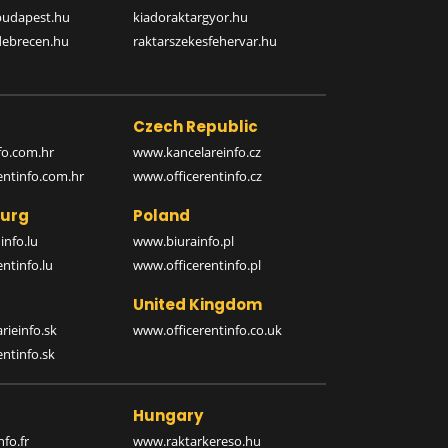
budapest.hu
kiadoraktargyor.hu
debrecen.hu
raktarszekesfehervar.hu
Czech Republic
o.com.hr
www.kancelareinfo.cz
entinfo.com.hr
www.officerentinfo.cz
urg
Poland
nfo.lu
www.biurainfo.pl
ntinfo.lu
www.officerentinfo.pl
United Kingdom
rieinfo.sk
www.officerentinfo.co.uk
ntinfo.sk
Hungary
fo.fr
www.raktarkereso.hu