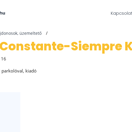
Kapcsola
ajdonosok, üzemeltető
o-Constante-Siempre K
 16
y parkolóval, kiadó