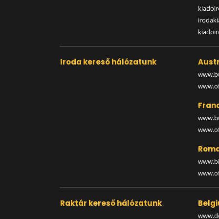
kiadoir
irodak
kiadoi
Iroda kereső hálózatunk
Austr
www.bu
www.off
Fran
www.bu
www.off
Roma
www.bi
www.off
Raktár kereső hálózatunk
Belg
www.de