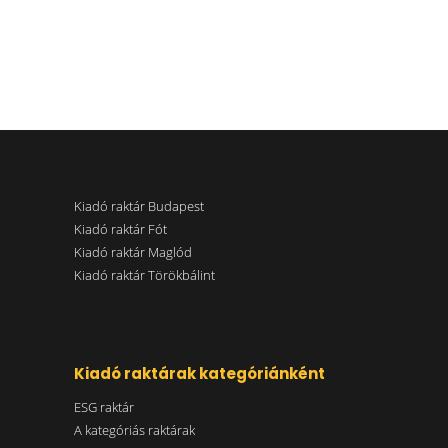
Kiadó raktár Budapest
Kiadó raktár Fót
Kiadó raktár Maglód
Kiadó raktár Törökbálint
Kiadó raktárak kategóriánként
ESG raktár
A kategóriás raktárak