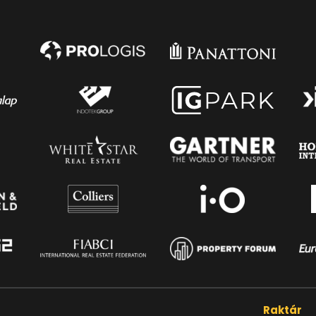
a
Raktár