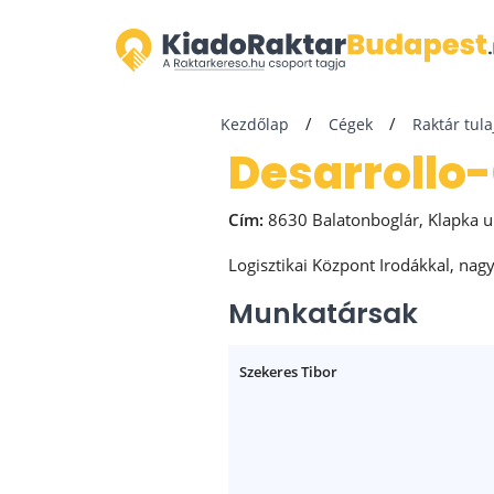
Kezdőlap
Cégek
Raktár tul
Desarroll
Cím:
8630 Balatonboglár, Klapka u
Logisztikai Központ Irodákkal, nag
Munkatársak
Szekeres Tibor