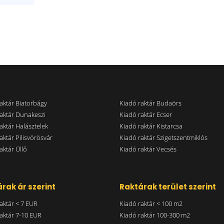
aktár Biatorbágy
Kiadó raktár Budaörs
aktár Dunakeszi
Kiadó raktár Ecser
aktár Halásztelek
Kiadó raktár Kistarcsa
aktár Pilisvörösvár
Kiadó raktár Szigetszentmiklós
aktár Üllő
Kiadó raktár Vecsés
rak ár szerint
Raktárak terület szerint
aktár < 7 EUR
Kiadó raktár < 100 m2
aktár 7-10 EUR
Kiadó raktár 100-300 m2