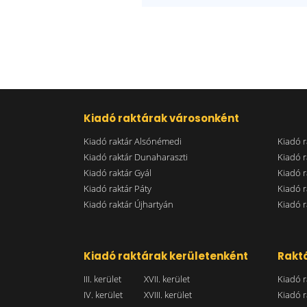
Kiadó raktárak városonként
Kiadó raktár Alsónémedi
Kiadó r
Kiadó raktár Dunaharaszti
Kiadó r
Kiadó raktár Gyál
Kiadó r
Kiadó raktár Páty
Kiadó r
Kiadó raktár Újhartyán
Kiadó r
Kiadó raktárak kerületenként
Raktá
III. kerület
XVII. kerület
Kiadó r
IV. kerület
XVIII. kerület
Kiadó r