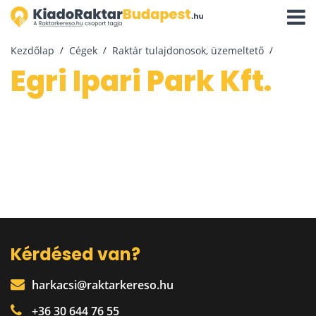
Navigá
aktivál
Kezdőlap
Cégek
Raktár tulajdonosok, üzemeltető
Egri Ipari Park Kft.
Kérdésed van?
harkacsi@raktarkereso.hu
+36 30 644 76 55