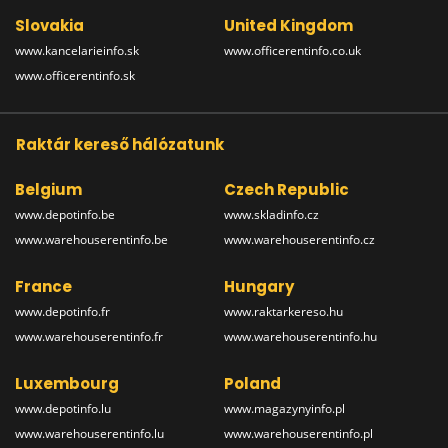
Slovakia
United Kingdom
www.kancelarieinfo.sk
www.officerentinfo.co.uk
www.officerentinfo.sk
Raktár kereső hálózatunk
Belgium
Czech Republic
www.depotinfo.be
www.skladinfo.cz
www.warehouserentinfo.be
www.warehouserentinfo.cz
France
Hungary
www.depotinfo.fr
www.raktarkereso.hu
www.warehouserentinfo.fr
www.warehouserentinfo.hu
Luxembourg
Poland
www.depotinfo.lu
www.magazynyinfo.pl
www.warehouserentinfo.lu
www.warehouserentinfo.pl