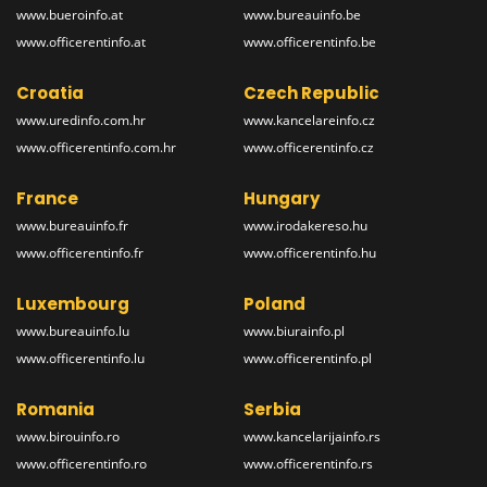
www.bueroinfo.at
www.bureauinfo.be
www.officerentinfo.at
www.officerentinfo.be
Croatia
Czech Republic
www.uredinfo.com.hr
www.kancelareinfo.cz
www.officerentinfo.com.hr
www.officerentinfo.cz
France
Hungary
www.bureauinfo.fr
www.irodakereso.hu
www.officerentinfo.fr
www.officerentinfo.hu
Luxembourg
Poland
www.bureauinfo.lu
www.biurainfo.pl
www.officerentinfo.lu
www.officerentinfo.pl
Romania
Serbia
www.birouinfo.ro
www.kancelarijainfo.rs
www.officerentinfo.ro
www.officerentinfo.rs