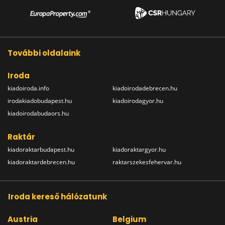
További oldalaink
Iroda
kiadoiroda.info
kiadoirodadebrecen.hu
irodakiadobudapest.hu
kiadoirodagyor.hu
kiadoirodabudaors.hu
Raktár
kiadoraktarbudapest.hu
kiadoraktargyor.hu
kiadoraktardebrecen.hu
raktarszekesfehervar.hu
Iroda kereső hálózatunk
Austria
Belgium