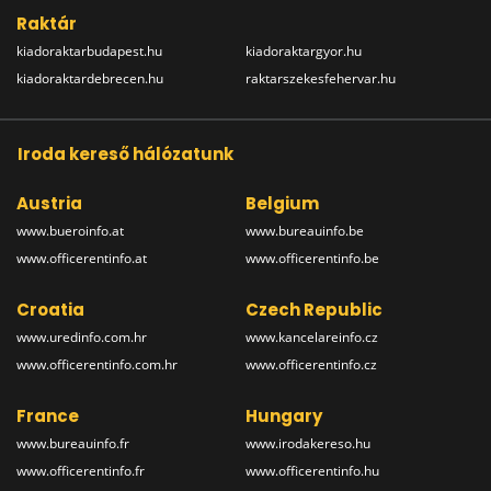
Raktár
kiadoraktarbudapest.hu
kiadoraktargyor.hu
kiadoraktardebrecen.hu
raktarszekesfehervar.hu
Iroda kereső hálózatunk
Austria
Belgium
www.bueroinfo.at
www.bureauinfo.be
www.officerentinfo.at
www.officerentinfo.be
Croatia
Czech Republic
www.uredinfo.com.hr
www.kancelareinfo.cz
www.officerentinfo.com.hr
www.officerentinfo.cz
France
Hungary
www.bureauinfo.fr
www.irodakereso.hu
www.officerentinfo.fr
www.officerentinfo.hu