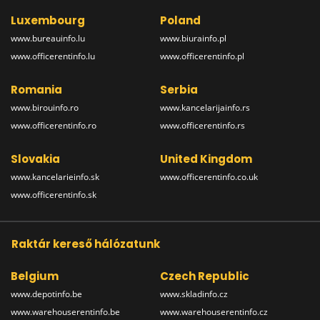
Luxembourg
Poland
www.bureauinfo.lu
www.biurainfo.pl
www.officerentinfo.lu
www.officerentinfo.pl
Romania
Serbia
www.birouinfo.ro
www.kancelarijainfo.rs
www.officerentinfo.ro
www.officerentinfo.rs
Slovakia
United Kingdom
www.kancelarieinfo.sk
www.officerentinfo.co.uk
www.officerentinfo.sk
Raktár kereső hálózatunk
Belgium
Czech Republic
www.depotinfo.be
www.skladinfo.cz
www.warehouserentinfo.be
www.warehouserentinfo.cz