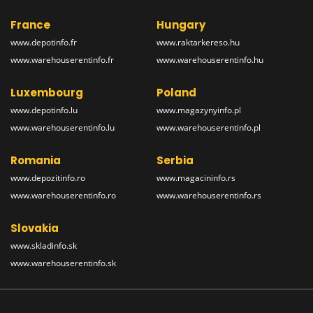
France
Hungary
www.depotinfo.fr
www.raktarkereso.hu
www.warehouserentinfo.fr
www.warehouserentinfo.hu
Luxembourg
Poland
www.depotinfo.lu
www.magazynyinfo.pl
www.warehouserentinfo.lu
www.warehouserentinfo.pl
Romania
Serbia
www.depozitinfo.ro
www.magacininfo.rs
www.warehouserentinfo.ro
www.warehouserentinfo.rs
Slovakia
www.skladinfo.sk
www.warehouserentinfo.sk