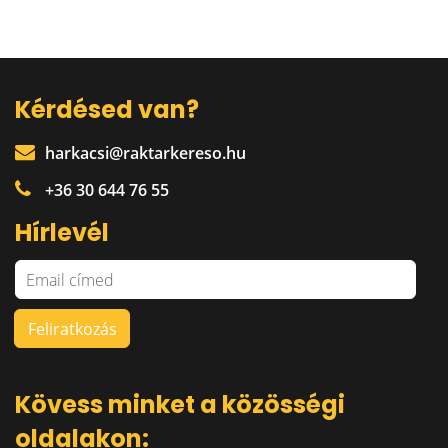
Kérdésed van?
harkacsi@raktarkereso.hu
+36 30 644 76 55
Hírlevél
Kövess minket a közösségi
oldalakon: