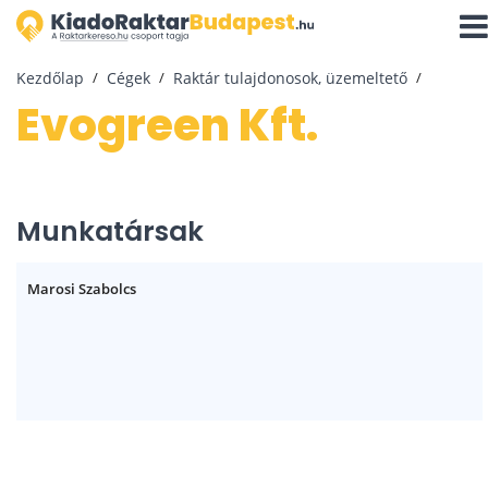
Navi
aktiv
Kezdőlap
Cégek
Raktár tulajdonosok, üzemeltető
evogreen Kft.
Munkatársak
Marosi Szabolcs