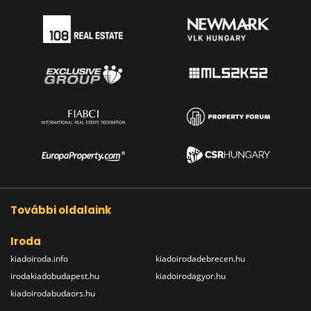
További oldalaink
Iroda
kiadoiroda.info
kiadoirodadebrecen.hu
irodakiadobudapest.hu
kiadoirodagyor.hu
kiadoirodabudaors.hu