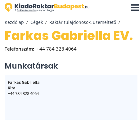
Navi
aktiv
Kezdőlap
Cégek
Raktár tulajdonosok, üzemeltető
Farkas Gabriella EV.
Telefonszám:
+44 784 328 4064
Munkatársak
Farkas Gabriella
Rita
+44 784 328 4064