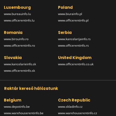
Luxembourg
Poland
www.bureauinfo.lu
www.biurainfo.pl
www.officerentinfo.lu
www.officerentinfo.pl
Romania
Serbia
www.birouinfo.ro
www.kancelarijainfo.rs
www.officerentinfo.ro
www.officerentinfo.rs
Slovakia
United Kingdom
www.kancelarieinfo.sk
www.officerentinfo.co.uk
www.officerentinfo.sk
Raktár kereső hálózatunk
Belgium
Czech Republic
www.depotinfo.be
www.skladinfo.cz
www.warehouserentinfo.be
www.warehouserentinfo.cz