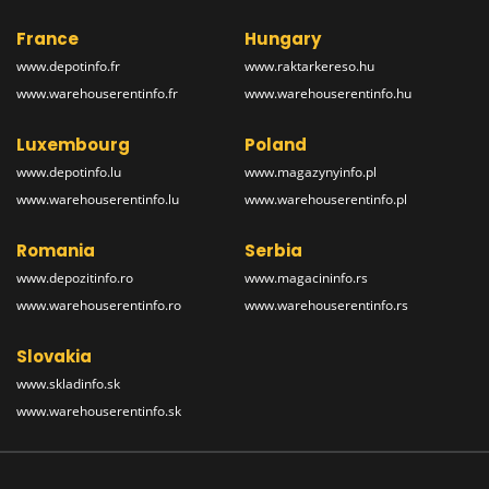
France
Hungary
www.depotinfo.fr
www.raktarkereso.hu
www.warehouserentinfo.fr
www.warehouserentinfo.hu
Luxembourg
Poland
www.depotinfo.lu
www.magazynyinfo.pl
www.warehouserentinfo.lu
www.warehouserentinfo.pl
Romania
Serbia
www.depozitinfo.ro
www.magacininfo.rs
www.warehouserentinfo.ro
www.warehouserentinfo.rs
Slovakia
www.skladinfo.sk
www.warehouserentinfo.sk