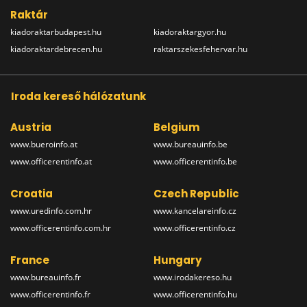
Raktár
kiadoraktarbudapest.hu
kiadoraktargyor.hu
kiadoraktardebrecen.hu
raktarszekesfehervar.hu
Iroda kereső hálózatunk
Austria
Belgium
www.bueroinfo.at
www.bureauinfo.be
www.officerentinfo.at
www.officerentinfo.be
Croatia
Czech Republic
www.uredinfo.com.hr
www.kancelareinfo.cz
www.officerentinfo.com.hr
www.officerentinfo.cz
France
Hungary
www.bureauinfo.fr
www.irodakereso.hu
www.officerentinfo.fr
www.officerentinfo.hu