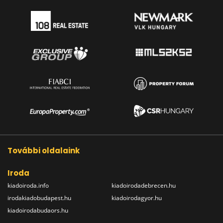
További oldalaink
Iroda
kiadoiroda.info
kiadoirodadebrecen.hu
irodakiadobudapest.hu
kiadoirodagyor.hu
kiadoirodabudaors.hu