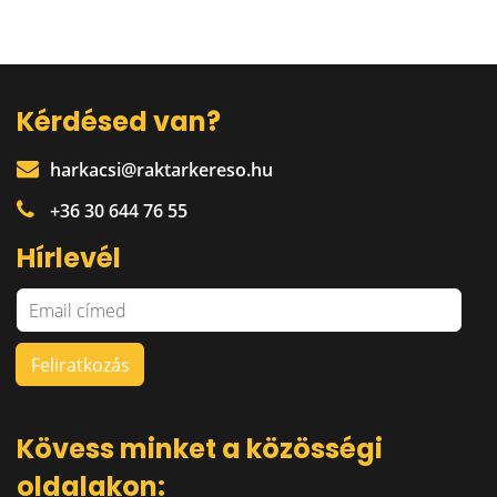
Kérdésed van?
harkacsi@raktarkereso.hu
+36 30 644 76 55
Hírlevél
Kövess minket a közösségi
oldalakon: