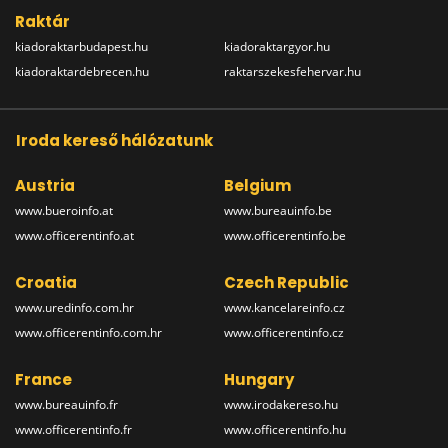
Raktár
kiadoraktarbudapest.hu
kiadoraktargyor.hu
kiadoraktardebrecen.hu
raktarszekesfehervar.hu
Iroda kereső hálózatunk
Austria
Belgium
www.bueroinfo.at
www.bureauinfo.be
www.officerentinfo.at
www.officerentinfo.be
Croatia
Czech Republic
www.uredinfo.com.hr
www.kancelareinfo.cz
www.officerentinfo.com.hr
www.officerentinfo.cz
France
Hungary
www.bureauinfo.fr
www.irodakereso.hu
www.officerentinfo.fr
www.officerentinfo.hu