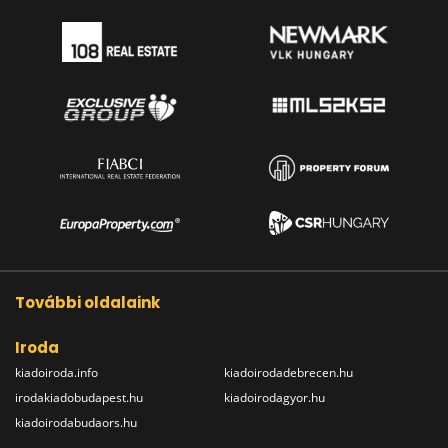
További oldalaink
Iroda
kiadoiroda.info
kiadoirodadebrecen.hu
irodakiadobudapest.hu
kiadoirodagyor.hu
kiadoirodabudaors.hu