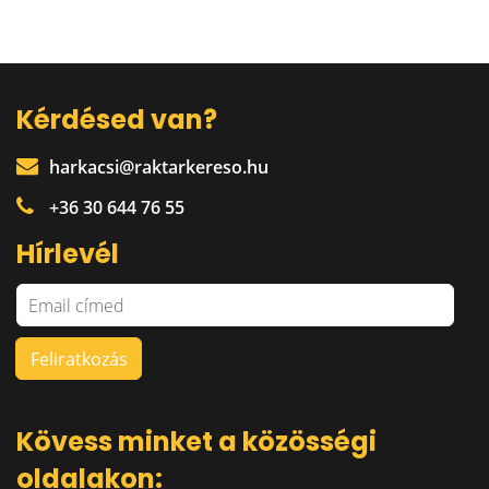
Kérdésed van?
harkacsi@raktarkereso.hu
+36 30 644 76 55
Hírlevél
Kövess minket a közösségi
oldalakon: