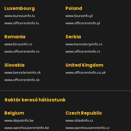
Luxembourg
Poland
www.bureauinfo.lu
www.biurainfo.pl
www.officerentinfo.lu
www.officerentinfo.pl
Romania
Serbia
www.birouinfo.ro
www.kancelarijainfo.rs
www.officerentinfo.ro
www.officerentinfo.rs
Slovakia
United Kingdom
www.kancelarieinfo.sk
www.officerentinfo.co.uk
www.officerentinfo.sk
Raktár kereső hálózatunk
Belgium
Czech Republic
www.depotinfo.be
www.skladinfo.cz
www.warehouserentinfo.be
www.warehouserentinfo.cz