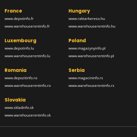
France
Hungary
www.depotinfo.fr
www.raktarkereso.hu
www.warehouserentinfo.fr
www.warehouserentinfo.hu
Luxembourg
Poland
www.depotinfo.lu
www.magazynyinfo.pl
www.warehouserentinfo.lu
www.warehouserentinfo.pl
Romania
Serbia
www.depozitinfo.ro
www.magacininfo.rs
www.warehouserentinfo.ro
www.warehouserentinfo.rs
Slovakia
www.skladinfo.sk
www.warehouserentinfo.sk