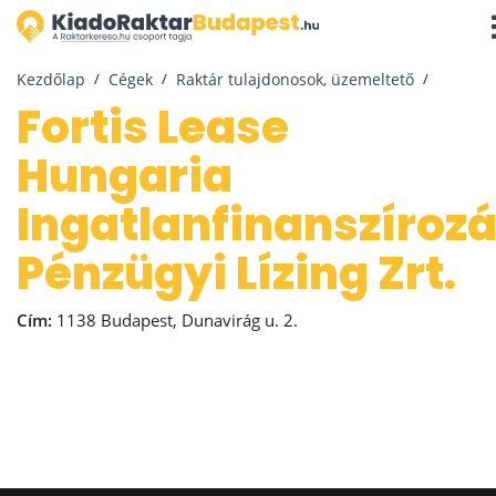
Na
ak
Kezdőlap
Cégek
Raktár tulajdonosok, üzemeltető
Fortis Lease
Hungaria
Ingatlanfinanszírozá
Pénzügyi Lízing Zrt.
Cím:
1138 Budapest, Dunavirág u. 2.