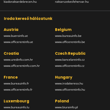
kiadoraktardebrecen.hu
raktarszekesfehervar.hu
Iroda kereső hálózatunk
Austria
Belgium
www.bueroinfo.at
www.bureauinfo.be
www.officerentinfo.at
www.officerentinfo.be
Croatia
Czech Republic
www.uredinfo.com.hr
www.kancelareinfo.cz
www.officerentinfo.com.hr
www.officerentinfo.cz
France
Hungary
www.bureauinfo.fr
www.irodakereso.hu
www.officerentinfo.fr
www.officerentinfo.hu
Luxembourg
Poland
www.bureauinfo.lu
www.biurainfo.pl