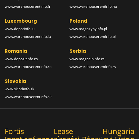
www.warehouserentinfo.fr
www.warehouserentinfo.hu
Luxembourg
Poland
www.depotinfo.lu
www.magazynyinfo.pl
www.warehouserentinfo.lu
www.warehouserentinfo.pl
Romania
Serbia
www.depozitinfo.ro
www.magacininfo.rs
www.warehouserentinfo.ro
www.warehouserentinfo.rs
Slovakia
www.skladinfo.sk
www.warehouserentinfo.sk
Fortis Lease Hungaria