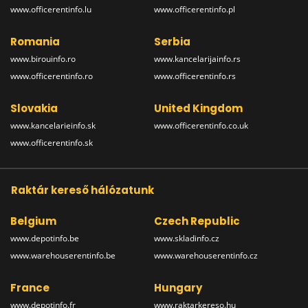
www.officerentinfo.lu
www.officerentinfo.pl
Romania
Serbia
www.birouinfo.ro
www.kancelarijainfo.rs
www.officerentinfo.ro
www.officerentinfo.rs
Slovakia
United Kingdom
www.kancelarieinfo.sk
www.officerentinfo.co.uk
www.officerentinfo.sk
Raktár kereső hálózatunk
Belgium
Czech Republic
www.depotinfo.be
www.skladinfo.cz
www.warehouserentinfo.be
www.warehouserentinfo.cz
France
Hungary
www.depotinfo.fr
www.raktarkereso.hu