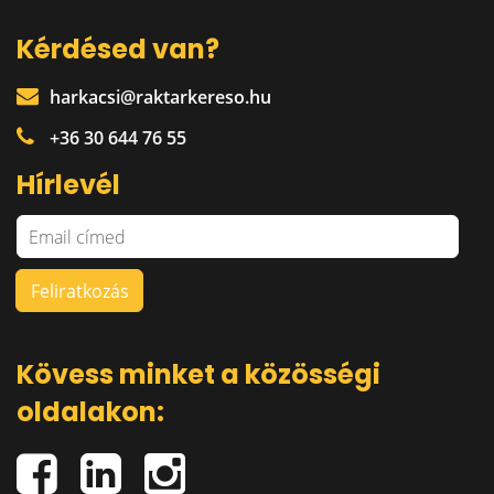
Kérdésed van?
harkacsi@raktarkereso.hu
+36 30 644 76 55
Hírlevél
Kövess minket a közösségi
oldalakon: