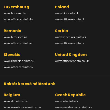
Luxembourg
Poland
www.bureauinfo.lu
www.biurainfo.pl
www.officerentinfo.lu
www.officerentinfo.pl
Romania
Serbia
www.birouinfo.ro
www.kancelarijainfo.rs
www.officerentinfo.ro
www.officerentinfo.rs
Slovakia
United Kingdom
www.kancelarieinfo.sk
www.officerentinfo.co.uk
www.officerentinfo.sk
Raktár kereső hálózatunk
Belgium
Czech Republic
www.depotinfo.be
www.skladinfo.cz
www.warehouserentinfo.be
www.warehouserentinfo.cz