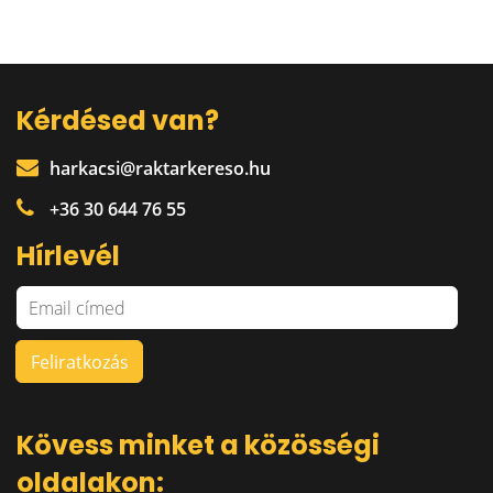
Kérdésed van?
harkacsi@raktarkereso.hu
+36 30 644 76 55
Hírlevél
Kövess minket a közösségi
oldalakon: