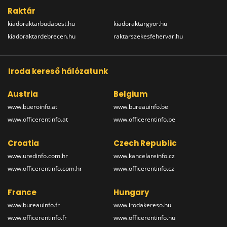
Raktár
kiadoraktarbudapest.hu
kiadoraktargyor.hu
kiadoraktardebrecen.hu
raktarszekesfehervar.hu
Iroda kereső hálózatunk
Austria
Belgium
www.bueroinfo.at
www.bureauinfo.be
www.officerentinfo.at
www.officerentinfo.be
Croatia
Czech Republic
www.uredinfo.com.hr
www.kancelareinfo.cz
www.officerentinfo.com.hr
www.officerentinfo.cz
France
Hungary
www.bureauinfo.fr
www.irodakereso.hu
www.officerentinfo.fr
www.officerentinfo.hu