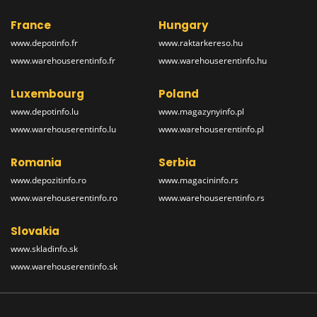
France
Hungary
www.depotinfo.fr
www.raktarkereso.hu
www.warehouserentinfo.fr
www.warehouserentinfo.hu
Luxembourg
Poland
www.depotinfo.lu
www.magazynyinfo.pl
www.warehouserentinfo.lu
www.warehouserentinfo.pl
Romania
Serbia
www.depozitinfo.ro
www.magacininfo.rs
www.warehouserentinfo.ro
www.warehouserentinfo.rs
Slovakia
www.skladinfo.sk
www.warehouserentinfo.sk