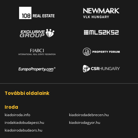
További oldalaink
Iroda
kiadoiroda.info
kiadoirodadebrecen.hu
irodakiadobudapest.hu
kiadoirodagyor.hu
kiadoirodabudaors.hu