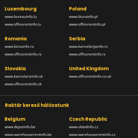
Luxembourg
Poland
www.bureauinfo.lu
www.biurainfo.pl
www.officerentinfo.lu
www.officerentinfo.pl
Romania
Serbia
www.birouinfo.ro
www.kancelarijainfo.rs
www.officerentinfo.ro
www.officerentinfo.rs
Slovakia
United Kingdom
www.kancelarieinfo.sk
www.officerentinfo.co.uk
www.officerentinfo.sk
Raktár kereső hálózatunk
Belgium
Czech Republic
www.depotinfo.be
www.skladinfo.cz
www.warehouserentinfo.be
www.warehouserentinfo.cz