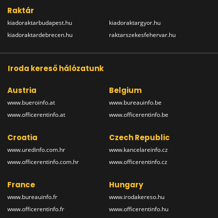
Raktár
kiadoraktarbudapest.hu
kiadoraktargyor.hu
kiadoraktardebrecen.hu
raktarszekesfehervar.hu
Iroda kereső hálózatunk
Austria
Belgium
www.bueroinfo.at
www.bureauinfo.be
www.officerentinfo.at
www.officerentinfo.be
Croatia
Czech Republic
www.uredinfo.com.hr
www.kancelareinfo.cz
www.officerentinfo.com.hr
www.officerentinfo.cz
France
Hungary
www.bureauinfo.fr
www.irodakereso.hu
www.officerentinfo.fr
www.officerentinfo.hu