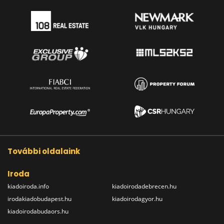
További oldalaink
Iroda
kiadoiroda.info
kiadoirodadebrecen.hu
irodakiadobudapest.hu
kiadoirodagyor.hu
kiadoirodabudaors.hu