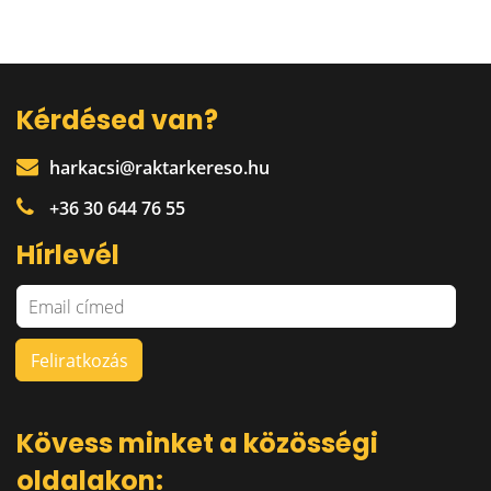
Kérdésed van?
harkacsi@raktarkereso.hu
+36 30 644 76 55
Hírlevél
Kövess minket a közösségi
oldalakon: