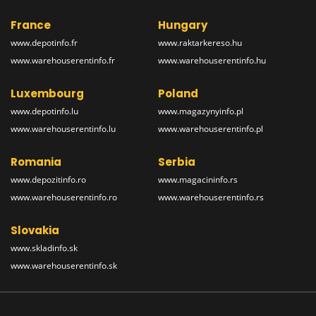
France
Hungary
www.depotinfo.fr
www.raktarkereso.hu
www.warehouserentinfo.fr
www.warehouserentinfo.hu
Luxembourg
Poland
www.depotinfo.lu
www.magazynyinfo.pl
www.warehouserentinfo.lu
www.warehouserentinfo.pl
Romania
Serbia
www.depozitinfo.ro
www.magacininfo.rs
www.warehouserentinfo.ro
www.warehouserentinfo.rs
Slovakia
www.skladinfo.sk
www.warehouserentinfo.sk