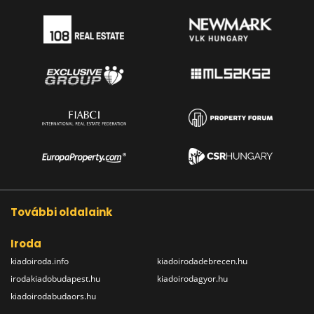
További oldalaink
Iroda
kiadoiroda.info
kiadoirodadebrecen.hu
irodakiadobudapest.hu
kiadoirodagyor.hu
kiadoirodabudaors.hu