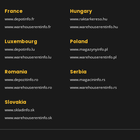
France
Hungary
www.depotinfo.fr
www.raktarkereso.hu
www.warehouserentinfo.fr
www.warehouserentinfo.hu
Luxembourg
Poland
www.depotinfo.lu
www.magazynyinfo.pl
www.warehouserentinfo.lu
www.warehouserentinfo.pl
Romania
Serbia
www.depozitinfo.ro
www.magacininfo.rs
www.warehouserentinfo.ro
www.warehouserentinfo.rs
Slovakia
www.skladinfo.sk
www.warehouserentinfo.sk