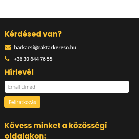
Kérdésed van?
harkacsi@raktarkereso.hu
+36 30 644 76 55
Hírlevél
Kövess minket a közösségi
oldalakon: