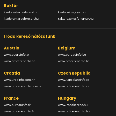
Raktár
kiadoraktarbudapest.hu
kiadoraktargyor.hu
kiadoraktardebrecen.hu
raktarszekesfehervar.hu
Iroda kereső hálózatunk
Austria
Belgium
www.bueroinfo.at
www.bureauinfo.be
www.officerentinfo.at
www.officerentinfo.be
Croatia
Czech Republic
www.uredinfo.com.hr
www.kancelareinfo.cz
www.officerentinfo.com.hr
www.officerentinfo.cz
France
Hungary
www.bureauinfo.fr
www.irodakereso.hu
www.officerentinfo.fr
www.officerentinfo.hu