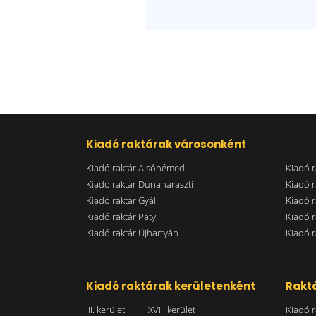
Kiadó raktárak városonként
Kiadó raktár Alsónémedi
Kiadó r
Kiadó raktár Dunaharaszti
Kiadó r
Kiadó raktár Gyál
Kiadó r
Kiadó raktár Páty
Kiadó r
Kiadó raktár Újhartyán
Kiadó r
Kiadó raktárak kerületenként
Raktá
III. kerület
XVII. kerület
Kiadó r