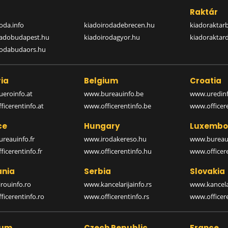
a
Raktár
oda.info
kiadoirodadebrecen.hu
kiadoraktar
iadobudapest.hu
kiadoirodagyor.hu
kiadoraktar
rodabudaors.hu
ia
Belgium
Croatia
eroinfo.at
www.bureauinfo.be
www.uredinf
icerentinfo.at
www.officerentinfo.be
www.officer
ce
Hungary
Luxembo
reauinfo.fr
www.irodakereso.hu
www.bureaui
icerentinfo.fr
www.officerentinfo.hu
www.officere
nia
Serbia
Slovakia
rouinfo.ro
www.kancelarijainfo.rs
www.kancela
icerentinfo.ro
www.officerentinfo.rs
www.officere
ium
Czech Republic
France