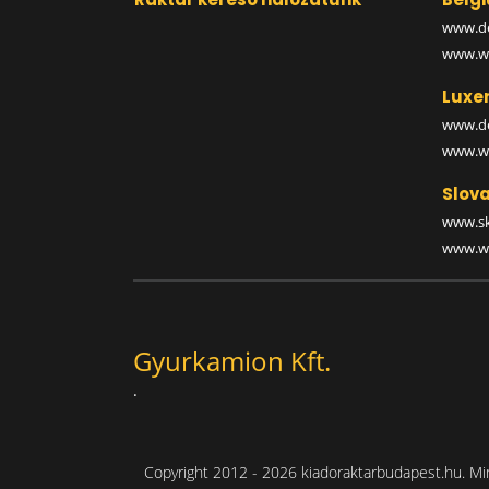
www.de
www.wa
Luxe
www.de
www.wa
Slova
www.sk
www.wa
Gyurkamion Kft.
.
Copyright 2012 - 2026 kiadoraktarbudapest.hu. Min