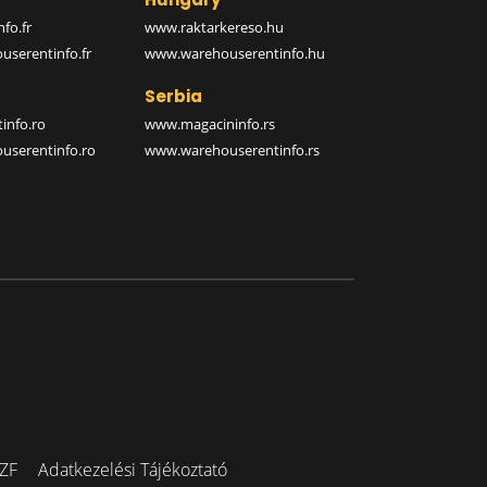
fo.fr
www.raktarkereso.hu
serentinfo.fr
www.warehouserentinfo.hu
Serbia
info.ro
www.magacininfo.rs
serentinfo.ro
www.warehouserentinfo.rs
ZF
Adatkezelési Tájékoztató