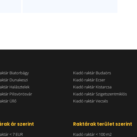
aktár Biatorbágy
Kiadó raktár Budaörs
aktár Dunakeszi
Kiadó raktár Ecser
aktár Halásztelek
Kiadó raktár Kistarcsa
aktár Pilisvörösvár
Kiadó raktár Szigetszentmiklós
aktár Üllő
Kiadó raktár Vecsés
rak ár szerint
Raktárak terület szerint
aktár < 7 EUR
Kiadó raktár < 100 m2