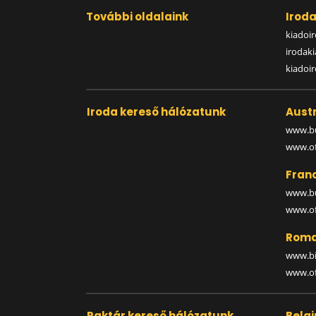
További oldalaink
Irod
kiadoir
irodak
kiadoi
Iroda kereső hálózatunk
Austr
www.bu
www.off
Fran
www.bu
www.off
Roma
www.bi
www.off
Raktár kereső hálózatunk
Belg