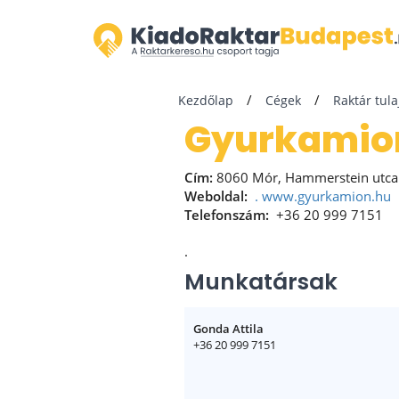
Kezdőlap
Cégek
Raktár tul
Gyurkamion
Cím:
8060 Mór, Hammerstein utca
Weboldal:
.
www.gyurkamion.hu
Telefonszám:
+36 20 999 7151
.
Munkatársak
Gonda Attila
+36 20 999 7151