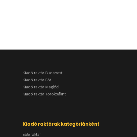
Kiadó raktár Budapest
Kiadó raktár Fót
Kiadó raktár Maglód
Kiadó raktár Törökbálint
Kiadó raktárak kategóriánként
ESG raktár