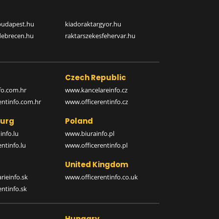
budapest.hu
kiadoraktargyor.hu
debrecen.hu
raktarszekesfehervar.hu
Czech Republic
o.com.hr
www.kancelareinfo.cz
entinfo.com.hr
www.officerentinfo.cz
urg
Poland
nfo.lu
www.biurainfo.pl
ntinfo.lu
www.officerentinfo.pl
United Kingdom
rieinfo.sk
www.officerentinfo.co.uk
ntinfo.sk
Hungary