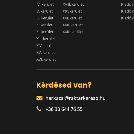
IV. kerület
XVIII. kerület
Kiadó r
V. kerület
XIX. kerület
Kiadó r
IX. kerület
XXI. kerület
Kiadó r
X. kerület
XXII. kerület
XI. kerület
XXIII. kerület
XIII. kerület
XIV. kerület
XV. kerület
XVI. kerület
Kérdésed van?
harkacsi@raktarkereso.hu
+36 30 644 76 55