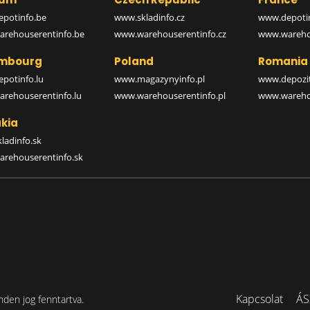
potinfo.be
www.skladinfo.cz
www.depotin
rehouserentinfo.be
www.warehouserentinfo.cz
www.warehou
mbourg
Poland
Romania
potinfo.lu
www.magazynyinfo.pl
www.depozit
rehouserentinfo.lu
www.warehouserentinfo.pl
www.warehou
kia
ladinfo.sk
rehouserentinfo.sk
Kapcsolat
ÁS
den jog fenntartva.