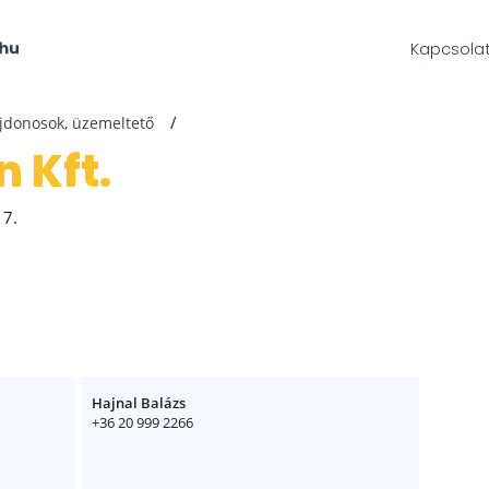
Kapcsola
ajdonosok, üzemeltető
 Kft.
 7.
Hajnal Balázs
+36 20 999 2266