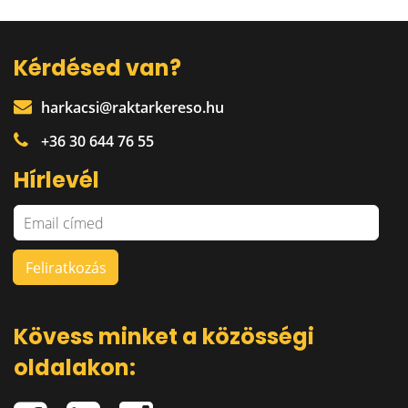
Kérdésed van?
harkacsi@raktarkereso.hu
+36 30 644 76 55
Hírlevél
Kövess minket a közösségi
oldalakon: