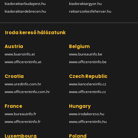
kiadoraktarbudapest.hu
kiadoraktargyor.hu
kiadoraktardebrecen.hu
raktarszekesfehervar.hu
Iroda kereső hálózatunk
Austria
Belgium
www.bueroinfo.at
www.bureauinfo.be
www.officerentinfo.at
www.officerentinfo.be
Croatia
Czech Republic
www.uredinfo.com.hr
www.kancelareinfo.cz
www.officerentinfo.com.hr
www.officerentinfo.cz
France
Hungary
www.bureauinfo.fr
www.irodakereso.hu
www.officerentinfo.fr
www.officerentinfo.hu
Luxembourg
Poland