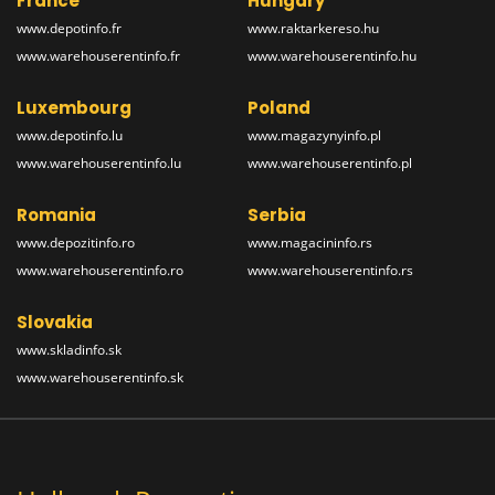
France
Hungary
www.depotinfo.fr
www.raktarkereso.hu
www.warehouserentinfo.fr
www.warehouserentinfo.hu
Luxembourg
Poland
www.depotinfo.lu
www.magazynyinfo.pl
www.warehouserentinfo.lu
www.warehouserentinfo.pl
Romania
Serbia
www.depozitinfo.ro
www.magacininfo.rs
www.warehouserentinfo.ro
www.warehouserentinfo.rs
Slovakia
www.skladinfo.sk
www.warehouserentinfo.sk