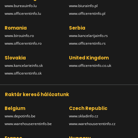
www.bureauinfo.lu
www.biurainfo.pl
www.officerentinfo.lu
www.officerentinfo.pl
Romania
Serbia
www.birouinfo.ro
www.kancelarijainfo.rs
www.officerentinfo.ro
www.officerentinfo.rs
Slovakia
United Kingdom
www.kancelarieinfo.sk
www.officerentinfo.co.uk
www.officerentinfo.sk
Raktár kereső hálózatunk
Belgium
Czech Republic
www.depotinfo.be
www.skladinfo.cz
www.warehouserentinfo.be
www.warehouserentinfo.cz