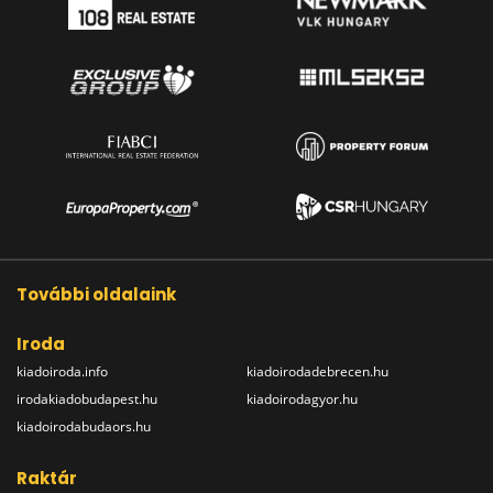
További oldalaink
Iroda
kiadoiroda.info
kiadoirodadebrecen.hu
irodakiadobudapest.hu
kiadoirodagyor.hu
kiadoirodabudaors.hu
Raktár