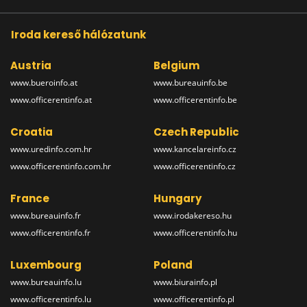
Iroda kereső hálózatunk
Austria
Belgium
www.bueroinfo.at
www.bureauinfo.be
www.officerentinfo.at
www.officerentinfo.be
Croatia
Czech Republic
www.uredinfo.com.hr
www.kancelareinfo.cz
www.officerentinfo.com.hr
www.officerentinfo.cz
France
Hungary
www.bureauinfo.fr
www.irodakereso.hu
www.officerentinfo.fr
www.officerentinfo.hu
Luxembourg
Poland
www.bureauinfo.lu
www.biurainfo.pl
www.officerentinfo.lu
www.officerentinfo.pl