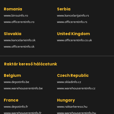
Romania
Serbia
www.birouinfo.ro
www.kancelarijainfo.rs
www.officerentinfo.ro
www.officerentinfo.rs
Slovakia
United Kingdom
www.kancelarieinfo.sk
www.officerentinfo.co.uk
www.officerentinfo.sk
Raktár kereső hálózatunk
Belgium
Czech Republic
www.depotinfo.be
www.skladinfo.cz
www.warehouserentinfo.be
www.warehouserentinfo.cz
France
Hungary
www.depotinfo.fr
www.raktarkereso.hu
www.warehouserentinfo.fr
www.warehouserentinfo.hu