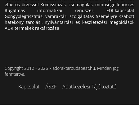
élőerős őrzéssel Komissiózás, csomagolás, minőségellenőrzés
Rugalmas informatikai rendszer, EDI-kapcsolat
Göngyölegtisztítás, vámraktári szolgáltatás Személyre szabott
hatékony tárolási, nyilvántartási és készletezési megoldások
ADR termékek raktározása
Copyright 2012 - 2026 kiadoraktarbudapest.hu. Minden jog
fenntartva.
Kapcsolat
ÁSZF
Adatkezelési Tájékoztató