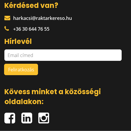
Kérdésed van?
harkacsi@raktarkereso.hu
+36 30 644 76 55
Hírlevél
Kövess minket a közösségi
oldalakon: