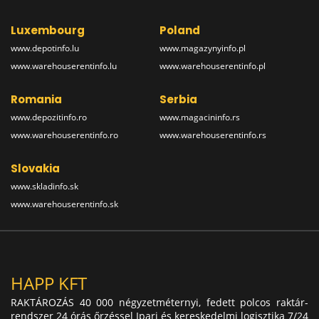
Luxembourg
Poland
www.depotinfo.lu
www.magazynyinfo.pl
www.warehouserentinfo.lu
www.warehouserentinfo.pl
Romania
Serbia
www.depozitinfo.ro
www.magacininfo.rs
www.warehouserentinfo.ro
www.warehouserentinfo.rs
Slovakia
www.skladinfo.sk
www.warehouserentinfo.sk
HAPP KFT
RAKTÁROZÁS 40 000 négyzetméternyi, fedett polcos raktár-
rendszer 24 órás őrzéssel Ipari és kereskedelmi logisztika 7/24