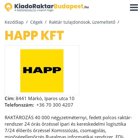
Navi
aktiv
Kezdőlap
Cégek
Raktár tulajdonosok, üzemeltető
HAPP KFT
Cím:
8441 Márkó, Iparos utca 10
Telefonszám:
+36 70 300 4207
RAKTÁROZÁS 40 000 négyzetméternyi, fedett polcos raktár-
rendszer 24 órás őrzéssel Ipari és kereskedelmi logisztika
7/24 élőerős őrzéssel Komissiózás, csomagolás,
minőségellenőrzés Rugalmas informatikai rendszer, EDI-