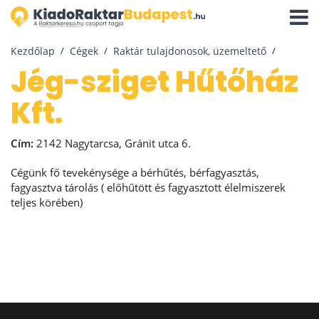
Navigá
aktivál
Kezdőlap
Cégek
Raktár tulajdonosok, üzemeltető
Jég-sziget Hűtőház
Kft.
Cím:
2142 Nagytarcsa, Gránit utca 6.
Cégünk fő tevekénysége a bérhűtés, bérfagyasztás,
fagyasztva tárolás ( előhűtött és fagyasztott élelmiszerek
teljes körében)