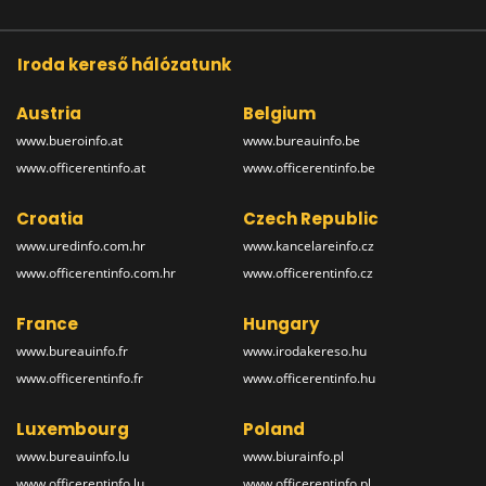
Iroda kereső hálózatunk
Austria
Belgium
www.bueroinfo.at
www.bureauinfo.be
www.officerentinfo.at
www.officerentinfo.be
Croatia
Czech Republic
www.uredinfo.com.hr
www.kancelareinfo.cz
www.officerentinfo.com.hr
www.officerentinfo.cz
France
Hungary
www.bureauinfo.fr
www.irodakereso.hu
www.officerentinfo.fr
www.officerentinfo.hu
Luxembourg
Poland
www.bureauinfo.lu
www.biurainfo.pl
www.officerentinfo.lu
www.officerentinfo.pl