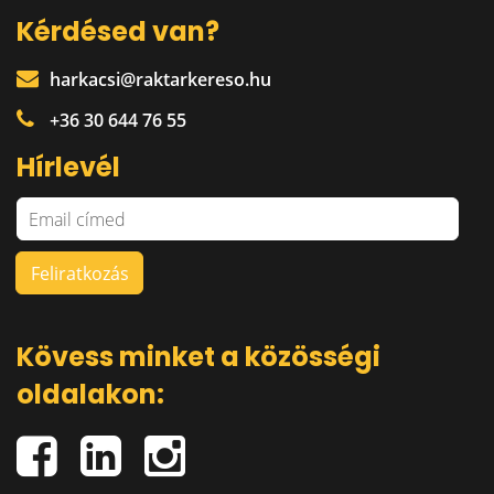
Kérdésed van?
harkacsi@raktarkereso.hu
+36 30 644 76 55
Hírlevél
Kövess minket a közösségi
oldalakon: