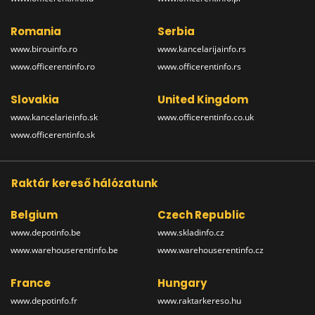
Romania
Serbia
www.birouinfo.ro
www.kancelarijainfo.rs
www.officerentinfo.ro
www.officerentinfo.rs
Slovakia
United Kingdom
www.kancelarieinfo.sk
www.officerentinfo.co.uk
www.officerentinfo.sk
Raktár kereső hálózatunk
Belgium
Czech Republic
www.depotinfo.be
www.skladinfo.cz
www.warehouserentinfo.be
www.warehouserentinfo.cz
France
Hungary
www.depotinfo.fr
www.raktarkereso.hu