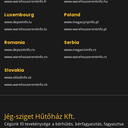
www.warehouserentinfo.fr
www.warehouserentinfo.hu
Luxembourg
Poland
www.depotinfo.lu
www.magazynyinfo.pl
www.warehouserentinfo.lu
www.warehouserentinfo.pl
Romania
Serbia
www.depozitinfo.ro
www.magacininfo.rs
www.warehouserentinfo.ro
www.warehouserentinfo.rs
Slovakia
www.skladinfo.sk
www.warehouserentinfo.sk
Jég-sziget Hűtőház Kft.
Cégünk fő tevekénysége a bérhűtés, bérfagyasztás, fagyasztva