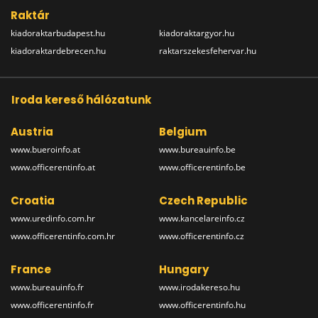
Raktár
kiadoraktarbudapest.hu
kiadoraktargyor.hu
kiadoraktardebrecen.hu
raktarszekesfehervar.hu
Iroda kereső hálózatunk
Austria
Belgium
www.bueroinfo.at
www.bureauinfo.be
www.officerentinfo.at
www.officerentinfo.be
Croatia
Czech Republic
www.uredinfo.com.hr
www.kancelareinfo.cz
www.officerentinfo.com.hr
www.officerentinfo.cz
France
Hungary
www.bureauinfo.fr
www.irodakereso.hu
www.officerentinfo.fr
www.officerentinfo.hu