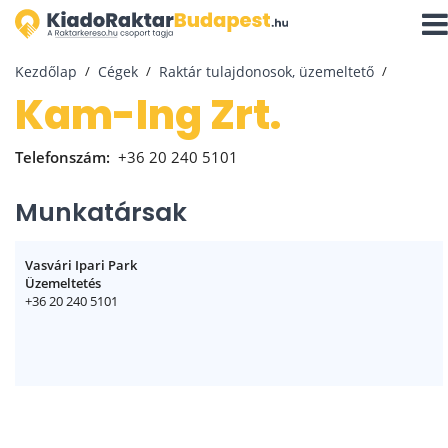
Navi
aktiv
Kezdőlap
Cégek
Raktár tulajdonosok, üzemeltető
Kam-Ing Zrt.
Telefonszám:
+36 20 240 5101
Munkatársak
Vasvári Ipari Park
Üzemeltetés
+36 20 240 5101