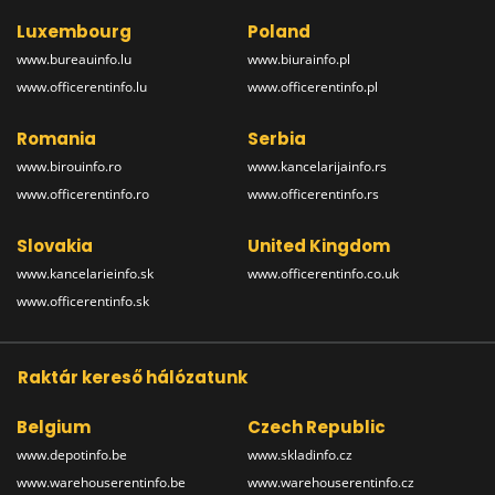
Luxembourg
Poland
www.bureauinfo.lu
www.biurainfo.pl
www.officerentinfo.lu
www.officerentinfo.pl
Romania
Serbia
www.birouinfo.ro
www.kancelarijainfo.rs
www.officerentinfo.ro
www.officerentinfo.rs
Slovakia
United Kingdom
www.kancelarieinfo.sk
www.officerentinfo.co.uk
www.officerentinfo.sk
Raktár kereső hálózatunk
Belgium
Czech Republic
www.depotinfo.be
www.skladinfo.cz
www.warehouserentinfo.be
www.warehouserentinfo.cz