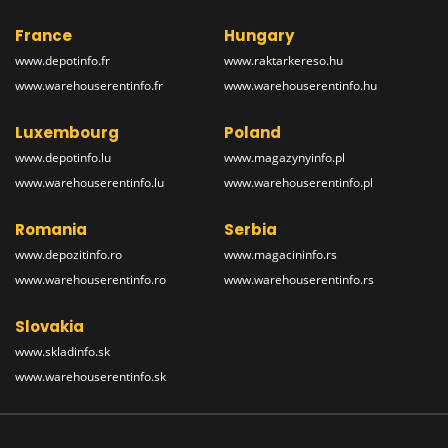
France
Hungary
www.depotinfo.fr
www.raktarkereso.hu
www.warehouserentinfo.fr
www.warehouserentinfo.hu
Luxembourg
Poland
www.depotinfo.lu
www.magazynyinfo.pl
www.warehouserentinfo.lu
www.warehouserentinfo.pl
Romania
Serbia
www.depozitinfo.ro
www.magacininfo.rs
www.warehouserentinfo.ro
www.warehouserentinfo.rs
Slovakia
www.skladinfo.sk
www.warehouserentinfo.sk