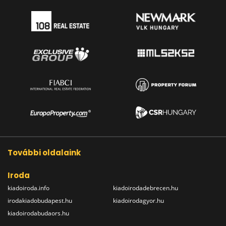
További oldalaink
Iroda
kiadoiroda.info
kiadoirodadebrecen.hu
irodakiadobudapest.hu
kiadoirodagyor.hu
kiadoirodabudaors.hu