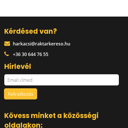
Kérdésed van?
harkacsi@raktarkereso.hu
+36 30 644 76 55
Hírlevél
Kövess minket a közösségi
oldalakon: