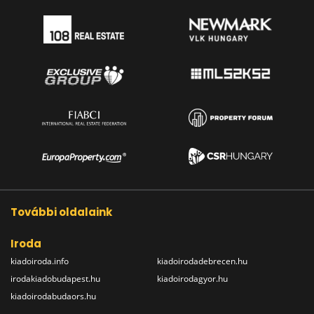
További oldalaink
Iroda
kiadoiroda.info
kiadoirodadebrecen.hu
irodakiadobudapest.hu
kiadoirodagyor.hu
kiadoirodabudaors.hu