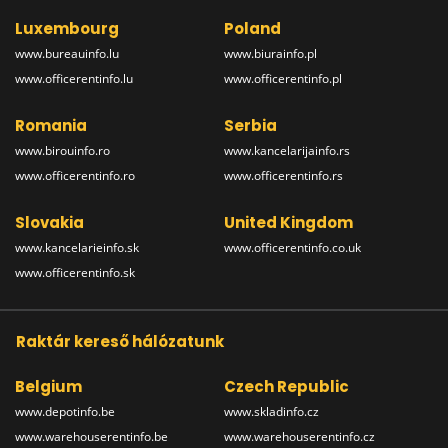
Luxembourg
Poland
www.bureauinfo.lu
www.biurainfo.pl
www.officerentinfo.lu
www.officerentinfo.pl
Romania
Serbia
www.birouinfo.ro
www.kancelarijainfo.rs
www.officerentinfo.ro
www.officerentinfo.rs
Slovakia
United Kingdom
www.kancelarieinfo.sk
www.officerentinfo.co.uk
www.officerentinfo.sk
Raktár kereső hálózatunk
Belgium
Czech Republic
www.depotinfo.be
www.skladinfo.cz
www.warehouserentinfo.be
www.warehouserentinfo.cz