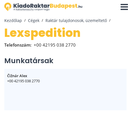
Navi
aktiv
Kezdőlap
Cégek
Raktár tulajdonosok, üzemeltető
Lexspedition
Telefonszám:
+00 42195 038 2770
Munkatársak
Čižnár Alex
+00 42195 038 2770