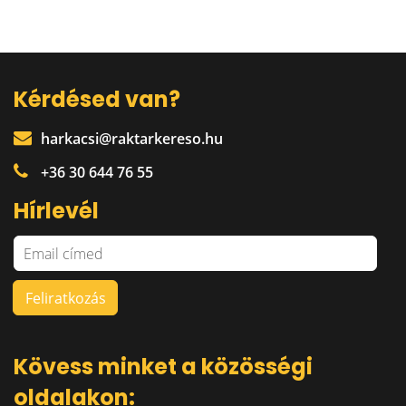
Kérdésed van?
harkacsi@raktarkereso.hu
+36 30 644 76 55
Hírlevél
Kövess minket a közösségi
oldalakon: