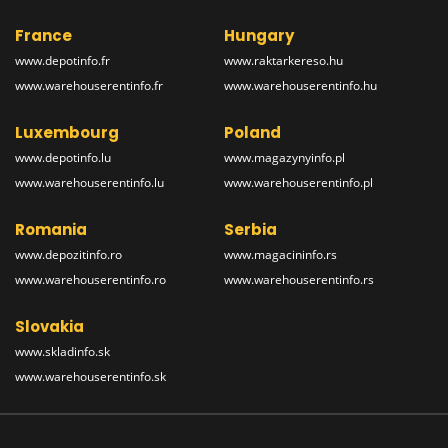
France
Hungary
www.depotinfo.fr
www.raktarkereso.hu
www.warehouserentinfo.fr
www.warehouserentinfo.hu
Luxembourg
Poland
www.depotinfo.lu
www.magazynyinfo.pl
www.warehouserentinfo.lu
www.warehouserentinfo.pl
Romania
Serbia
www.depozitinfo.ro
www.magacininfo.rs
www.warehouserentinfo.ro
www.warehouserentinfo.rs
Slovakia
www.skladinfo.sk
www.warehouserentinfo.sk