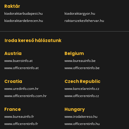
Raktár
kiadoraktarbudapest.hu
kiadoraktargyor.hu
kiadoraktardebrecen.hu
raktarszekesfehervar.hu
Iroda kereső hálózatunk
Austria
Belgium
www.bueroinfo.at
www.bureauinfo.be
www.officerentinfo.at
www.officerentinfo.be
Croatia
Czech Republic
www.uredinfo.com.hr
www.kancelareinfo.cz
www.officerentinfo.com.hr
www.officerentinfo.cz
France
Hungary
www.bureauinfo.fr
www.irodakereso.hu
www.officerentinfo.fr
www.officerentinfo.hu