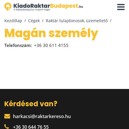
Navigá
aktivál
Kezdőlap
Cégek
Raktár tulajdonosok, üzemeltető
Magán személy
Telefonszám:
+36 30 611 4155
Kérdésed van?
harkacsi@raktarkereso.hu
+36 30 644 76 55