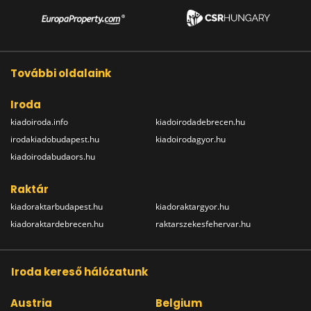
További oldalaink
Iroda
kiadoiroda.info
kiadoirodadebrecen.hu
irodakiadobudapest.hu
kiadoirodagyor.hu
kiadoirodabudaors.hu
Raktár
kiadoraktarbudapest.hu
kiadoraktargyor.hu
kiadoraktardebrecen.hu
raktarszekesfehervar.hu
Iroda kereső hálózatunk
Austria
Belgium