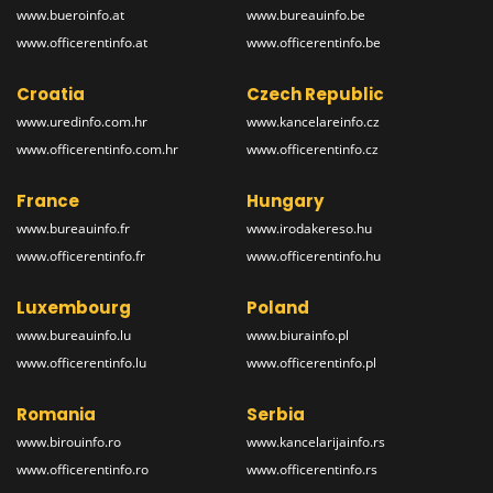
www.bueroinfo.at
www.bureauinfo.be
www.officerentinfo.at
www.officerentinfo.be
Croatia
Czech Republic
www.uredinfo.com.hr
www.kancelareinfo.cz
www.officerentinfo.com.hr
www.officerentinfo.cz
France
Hungary
www.bureauinfo.fr
www.irodakereso.hu
www.officerentinfo.fr
www.officerentinfo.hu
Luxembourg
Poland
www.bureauinfo.lu
www.biurainfo.pl
www.officerentinfo.lu
www.officerentinfo.pl
Romania
Serbia
www.birouinfo.ro
www.kancelarijainfo.rs
www.officerentinfo.ro
www.officerentinfo.rs