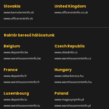
Slovakia
United Kingdom
www.kancelarieinfo.sk
www.officerentinfo.co.uk
www.officerentinfo.sk
Raktár kereső hálózatunk
Belgium
Czech Republic
www.depotinfo.be
www.skladinfo.cz
www.warehouserentinfo.be
www.warehouserentinfo.cz
France
Hungary
www.depotinfo.fr
www.raktarkereso.hu
www.warehouserentinfo.fr
www.warehouserentinfo.hu
Luxembourg
Poland
www.depotinfo.lu
www.magazynyinfo.pl
www.warehouserentinfo.lu
www.warehouserentinfo.pl