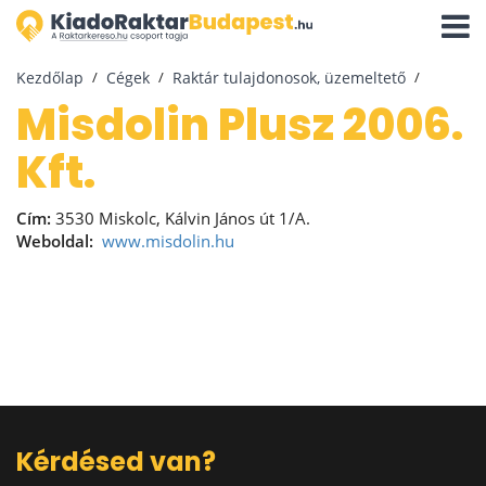
Navigá
aktivál
Kezdőlap
Cégek
Raktár tulajdonosok, üzemeltető
Misdolin Plusz 2006.
Kft.
Cím:
3530 Miskolc, Kálvin János út 1/A.
Weboldal:
www.misdolin.hu
Kérdésed van?