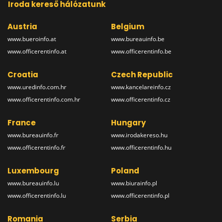
Iroda kereső hálózatunk
Austria
Belgium
www.bueroinfo.at
www.bureauinfo.be
www.officerentinfo.at
www.officerentinfo.be
Croatia
Czech Republic
www.uredinfo.com.hr
www.kancelareinfo.cz
www.officerentinfo.com.hr
www.officerentinfo.cz
France
Hungary
www.bureauinfo.fr
www.irodakereso.hu
www.officerentinfo.fr
www.officerentinfo.hu
Luxembourg
Poland
www.bureauinfo.lu
www.biurainfo.pl
www.officerentinfo.lu
www.officerentinfo.pl
Romania
Serbia