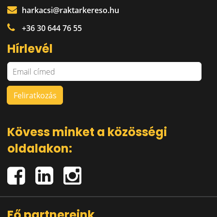
harkacsi@raktarkereso.hu
+36 30 644 76 55
Hírlevél
Kövess minket a közösségi
oldalakon:
Fő partnereink