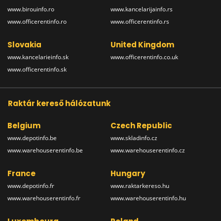
www.birouinfo.ro
www.kancelarijainfo.rs
www.officerentinfo.ro
www.officerentinfo.rs
Slovakia
United Kingdom
www.kancelarieinfo.sk
www.officerentinfo.co.uk
www.officerentinfo.sk
Raktár kereső hálózatunk
Belgium
Czech Republic
www.depotinfo.be
www.skladinfo.cz
www.warehouserentinfo.be
www.warehouserentinfo.cz
France
Hungary
www.depotinfo.fr
www.raktarkereso.hu
www.warehouserentinfo.fr
www.warehouserentinfo.hu