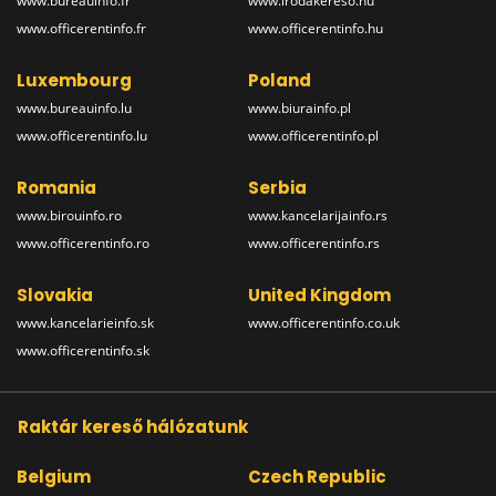
www.bureauinfo.fr
www.irodakereso.hu
www.officerentinfo.fr
www.officerentinfo.hu
Luxembourg
Poland
www.bureauinfo.lu
www.biurainfo.pl
www.officerentinfo.lu
www.officerentinfo.pl
Romania
Serbia
www.birouinfo.ro
www.kancelarijainfo.rs
www.officerentinfo.ro
www.officerentinfo.rs
Slovakia
United Kingdom
www.kancelarieinfo.sk
www.officerentinfo.co.uk
www.officerentinfo.sk
Raktár kereső hálózatunk
Belgium
Czech Republic