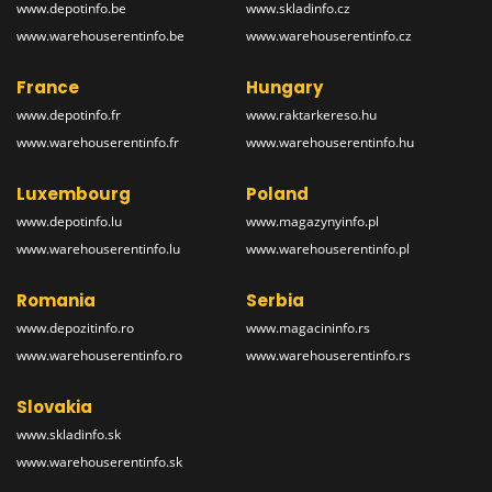
www.depotinfo.be
www.skladinfo.cz
www.warehouserentinfo.be
www.warehouserentinfo.cz
France
Hungary
www.depotinfo.fr
www.raktarkereso.hu
www.warehouserentinfo.fr
www.warehouserentinfo.hu
Luxembourg
Poland
www.depotinfo.lu
www.magazynyinfo.pl
www.warehouserentinfo.lu
www.warehouserentinfo.pl
Romania
Serbia
www.depozitinfo.ro
www.magacininfo.rs
www.warehouserentinfo.ro
www.warehouserentinfo.rs
Slovakia
www.skladinfo.sk
www.warehouserentinfo.sk