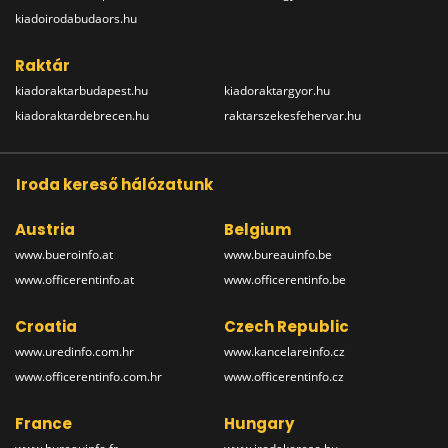
kiadoirodabudaors.hu
Raktár
kiadoraktarbudapest.hu
kiadoraktargyor.hu
kiadoraktardebrecen.hu
raktarszekesfehervar.hu
Iroda kereső hálózatunk
Austria
Belgium
www.bueroinfo.at
www.bureauinfo.be
www.officerentinfo.at
www.officerentinfo.be
Croatia
Czech Republic
www.uredinfo.com.hr
www.kancelareinfo.cz
www.officerentinfo.com.hr
www.officerentinfo.cz
France
Hungary