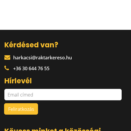
Kérdésed van?
harkacsi@raktarkereso.hu
+36 30 644 76 55
Hírlevél