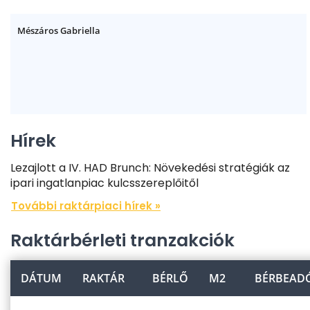
Mészáros Gabriella
Hírek
Lezajlott a IV. HAD Brunch: Növekedési stratégiák az
ipari ingatlanpiac kulcsszereplőitől
További raktárpiaci hírek »
Raktárbérleti tranzakciók
DÁTUM
RAKTÁR
BÉRLŐ
M2
BÉRBEAD