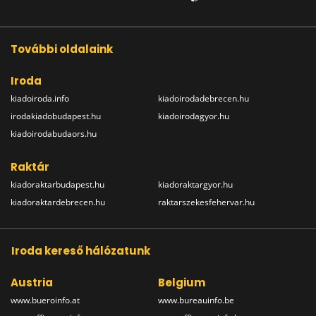
További oldalaink
Iroda
kiadoiroda.info
kiadoirodadebrecen.hu
irodakiadobudapest.hu
kiadoirodagyor.hu
kiadoirodabudaors.hu
Raktár
kiadoraktarbudapest.hu
kiadoraktargyor.hu
kiadoraktardebrecen.hu
raktarszekesfehervar.hu
Iroda kereső hálózatunk
Austria
Belgium
www.bueroinfo.at
www.bureauinfo.be