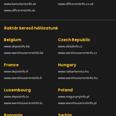
www.kancelarieinfo.sk
www.officerentinfo.co.uk
www.officerentinfo.sk
Raktár kereső hálózatunk
Belgium
Czech Republic
www.depotinfo.be
www.skladinfo.cz
www.warehouserentinfo.be
www.warehouserentinfo.cz
France
Hungary
www.depotinfo.fr
www.raktarkereso.hu
www.warehouserentinfo.fr
www.warehouserentinfo.hu
Luxembourg
Poland
www.depotinfo.lu
www.magazynyinfo.pl
www.warehouserentinfo.lu
www.warehouserentinfo.pl
Romania
Serbia