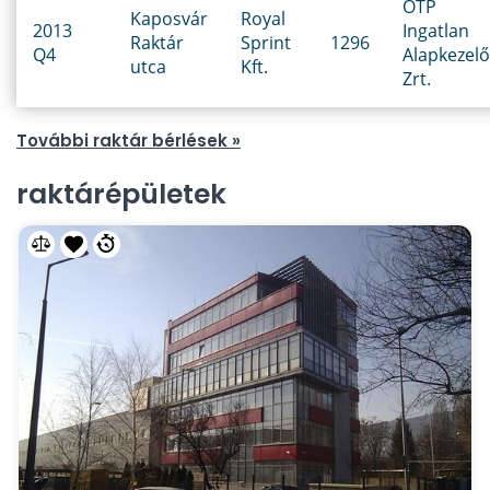
OTP
Kaposvár
Royal
2013
Ingatlan
Raktár
Sprint
1296
Q4
Alapkezelő
utca
Kft.
Zrt.
További raktár bérlések »
raktárépületek