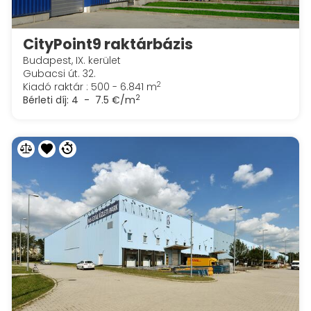
CityPoint9 raktárbázis
Budapest, IX. kerület
Gubacsi út. 32.
2
Kiadó raktár : 500 - 6.841 m
2
Bérleti díj:
4 - 7.5 €/m