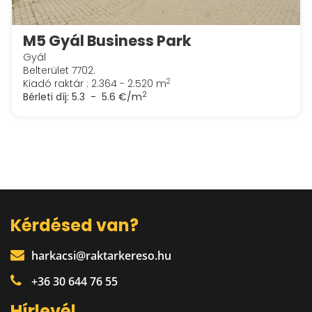
M5 Gyál Business Park
Gyál
Belterület 7702.
2
Kiadó raktár : 2.364 - 2.520 m
2
Bérleti díj:
5.3 - 5.6 €/m
Kérdésed van?
harkacsi@raktarkereso.hu
+36 30 644 76 55
Hírlevél