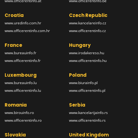
www.officerentinfo.at
www.officerentinfo.be
Croatia
Czech Republic
www.uredinfo.com.hr
www.kancelareinfo.cz
www.officerentinfo.com.hr
www.officerentinfo.cz
France
Hungary
www.bureauinfo.fr
www.irodakereso.hu
www.officerentinfo.fr
www.officerentinfo.hu
Luxembourg
Poland
www.bureauinfo.lu
www.biurainfo.pl
www.officerentinfo.lu
www.officerentinfo.pl
Romania
Serbia
www.birouinfo.ro
www.kancelarijainfo.rs
www.officerentinfo.ro
www.officerentinfo.rs
Slovakia
United Kingdom