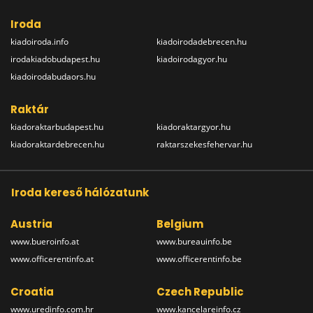
Iroda
kiadoiroda.info
kiadoirodadebrecen.hu
irodakiadobudapest.hu
kiadoirodagyor.hu
kiadoirodabudaors.hu
Raktár
kiadoraktarbudapest.hu
kiadoraktargyor.hu
kiadoraktardebrecen.hu
raktarszekesfehervar.hu
Iroda kereső hálózatunk
Austria
Belgium
www.bueroinfo.at
www.bureauinfo.be
www.officerentinfo.at
www.officerentinfo.be
Croatia
Czech Republic
www.uredinfo.com.hr
www.kancelareinfo.cz