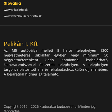
Slovakia
www.skladinfo.sk
www.warehouserentinfo.sk
Pelikán I. Kft
Az M5 autópálya mellett 5 ha-os telephelyen 1300
négyzetméteres síkraktár egyben vagy minimum 50
négyzetméterenként kiadó. Kamionnal körbejárható,
kamerarendszerrel felszerelt telephelyen. A telephelyen
targonca biztosított a le és felrakodáshoz, külön díj ellenében.
A bejáratnál hídmérleg található.
Copyright 2012 - 2026 kiadoraktarbudapest.hu. Minden jog
fenntartva.