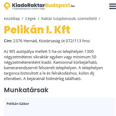
Navi
aktiv
Kezdőlap
Cégek
Raktár tulajdonosok, üzemeltető
Pelikán I. Kft
Cím:
2376 Hernád, Köztársaság út 072/113 hrsz
Az M5 autópálya mellett 5 ha-os telephelyen 1300
négyzetméteres síkraktár egyben vagy minimum 50
négyzetméterenként kiadó. Kamionnal körbejárható,
kamerarendszerrel felszerelt telephelyen. A telephelyen
targonca biztosított a le és felrakodáshoz, külön díj
ellenében. A bejáratnál hídmérleg található.
Munkatársak
Pelikán Gábor