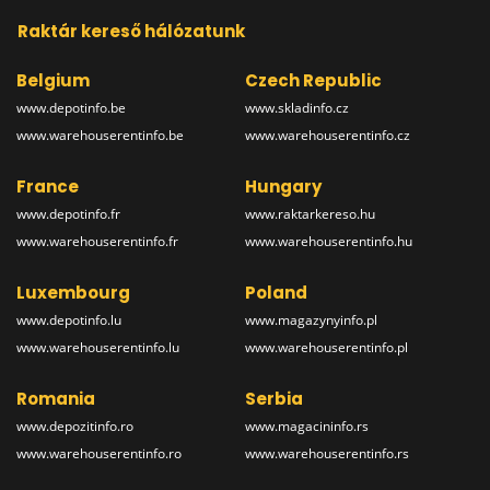
Raktár kereső hálózatunk
Belgium
Czech Republic
www.depotinfo.be
www.skladinfo.cz
www.warehouserentinfo.be
www.warehouserentinfo.cz
France
Hungary
www.depotinfo.fr
www.raktarkereso.hu
www.warehouserentinfo.fr
www.warehouserentinfo.hu
Luxembourg
Poland
www.depotinfo.lu
www.magazynyinfo.pl
www.warehouserentinfo.lu
www.warehouserentinfo.pl
Romania
Serbia
www.depozitinfo.ro
www.magacininfo.rs
www.warehouserentinfo.ro
www.warehouserentinfo.rs