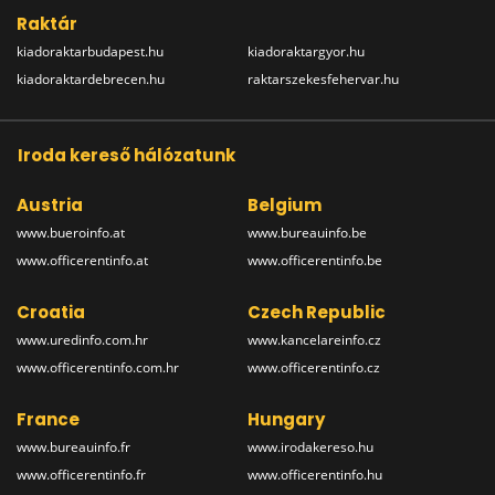
Raktár
kiadoraktarbudapest.hu
kiadoraktargyor.hu
kiadoraktardebrecen.hu
raktarszekesfehervar.hu
Iroda kereső hálózatunk
Austria
Belgium
www.bueroinfo.at
www.bureauinfo.be
www.officerentinfo.at
www.officerentinfo.be
Croatia
Czech Republic
www.uredinfo.com.hr
www.kancelareinfo.cz
www.officerentinfo.com.hr
www.officerentinfo.cz
France
Hungary
www.bureauinfo.fr
www.irodakereso.hu
www.officerentinfo.fr
www.officerentinfo.hu