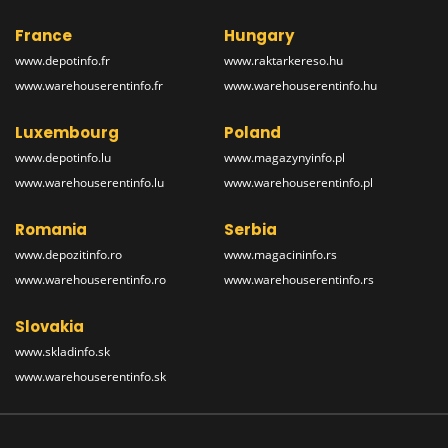
France
Hungary
www.depotinfo.fr
www.raktarkereso.hu
www.warehouserentinfo.fr
www.warehouserentinfo.hu
Luxembourg
Poland
www.depotinfo.lu
www.magazynyinfo.pl
www.warehouserentinfo.lu
www.warehouserentinfo.pl
Romania
Serbia
www.depozitinfo.ro
www.magacininfo.rs
www.warehouserentinfo.ro
www.warehouserentinfo.rs
Slovakia
www.skladinfo.sk
www.warehouserentinfo.sk