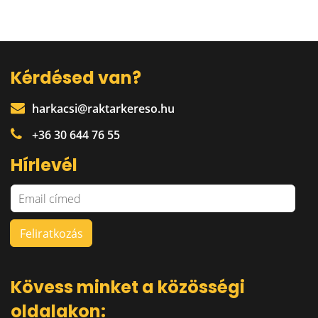
Kérdésed van?
harkacsi@raktarkereso.hu
+36 30 644 76 55
Hírlevél
Kövess minket a közösségi
oldalakon: