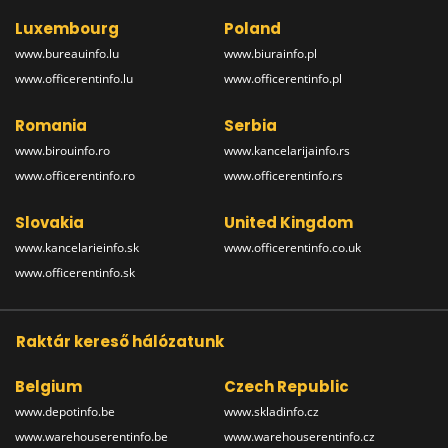
Luxembourg
Poland
www.bureauinfo.lu
www.biurainfo.pl
www.officerentinfo.lu
www.officerentinfo.pl
Romania
Serbia
www.birouinfo.ro
www.kancelarijainfo.rs
www.officerentinfo.ro
www.officerentinfo.rs
Slovakia
United Kingdom
www.kancelarieinfo.sk
www.officerentinfo.co.uk
www.officerentinfo.sk
Raktár kereső hálózatunk
Belgium
Czech Republic
www.depotinfo.be
www.skladinfo.cz
www.warehouserentinfo.be
www.warehouserentinfo.cz