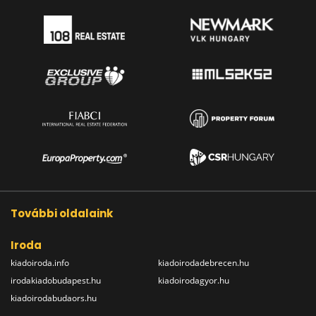
További oldalaink
Iroda
kiadoiroda.info
kiadoirodadebrecen.hu
irodakiadobudapest.hu
kiadoirodagyor.hu
kiadoirodabudaors.hu