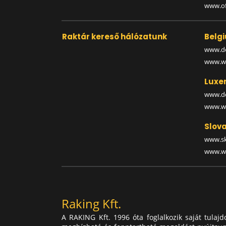
www.off
Raktár kereső hálózatunk
Belg
www.de
www.wa
Luxe
www.de
www.wa
Slova
www.sk
www.wa
Raking Kft.
A RAKING Kft. 1996 óta foglalkozik saját tulaj