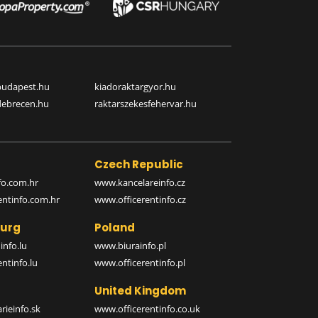
budapest.hu
kiadoraktargyor.hu
debrecen.hu
raktarszekesfehervar.hu
Czech Republic
o.com.hr
www.kancelareinfo.cz
entinfo.com.hr
www.officerentinfo.cz
urg
Poland
nfo.lu
www.biurainfo.pl
ntinfo.lu
www.officerentinfo.pl
United Kingdom
rieinfo.sk
www.officerentinfo.co.uk