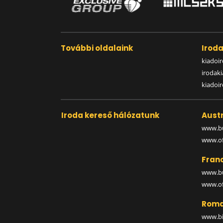
További oldalaink
Irod
kiadoir
irodak
kiadoi
Iroda kereső hálózatunk
Austr
www.bu
www.off
Fran
www.bu
www.off
Roma
www.bi