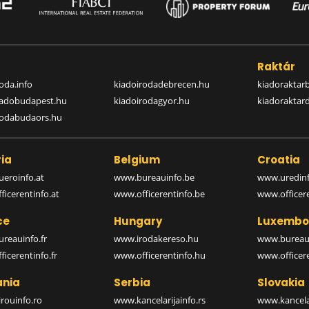
a
Raktár
oda.info
kiadoirodadebrecen.hu
kiadoraktar
iadobudapest.hu
kiadoirodagyor.hu
kiadoraktar
rodabudaors.hu
ia
Belgium
Croatia
eroinfo.at
www.bureauinfo.be
www.uredinf
icerentinfo.at
www.officerentinfo.be
www.officer
ce
Hungary
Luxembo
reauinfo.fr
www.irodakereso.hu
www.bureaui
icerentinfo.fr
www.officerentinfo.hu
www.officere
nia
Serbia
Slovakia
rouinfo.ro
www.kancelarijainfo.rs
www.kancela