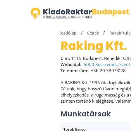
Kezdőlap
Cégek
Raktár tul
Raking Kft.
Cím:
1115 Budapest, Benedikt Ottó 
Weboldal:
6000 Kecskemét, Szent I
Telefonszám:
+36 20 330 9028
A RAKING Kft. 1996 óta foglalkozik
Célunk, hogy hosszú távon megbízh
elhelyezkedés, a rugalmasság és a 
szinten történő kielégítése, valami
Munkatársak
Török Gergő