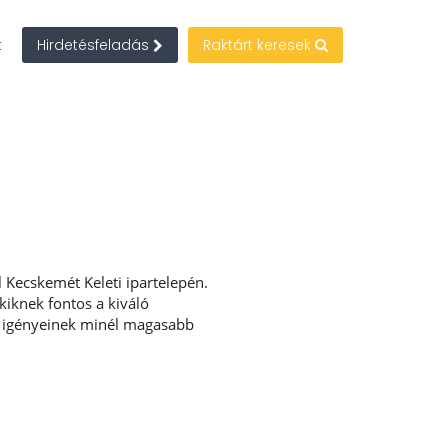
t
Hirdetésfeladás
Raktárt keresek
l Kecskemét Keleti ipartelepén.
iknek fontos a kiváló
nk igényeinek minél magasabb