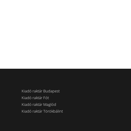
Kiadó raktár Budapest
Kiadó raktár Fót
Kiadó raktár Maglód
Kiadó raktár Törökbálint