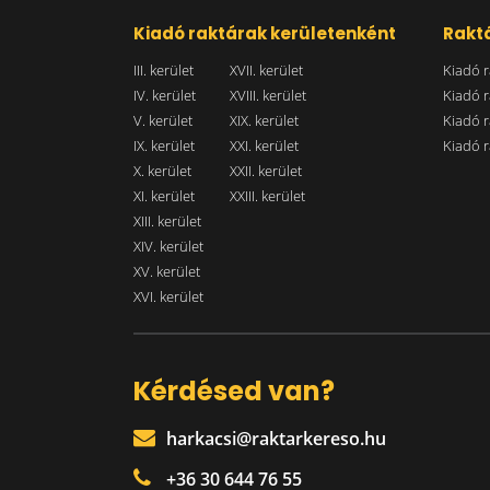
Kiadó raktárak kerületenként
Raktá
III. kerület
XVII. kerület
Kiadó r
IV. kerület
XVIII. kerület
Kiadó r
V. kerület
XIX. kerület
Kiadó r
IX. kerület
XXI. kerület
Kiadó r
X. kerület
XXII. kerület
XI. kerület
XXIII. kerület
XIII. kerület
XIV. kerület
XV. kerület
XVI. kerület
Kérdésed van?
harkacsi@raktarkereso.hu
+36 30 644 76 55