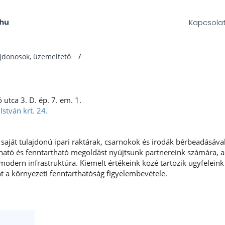
Kapcsola
ajdonosok, üzemeltető
utca 3. D. ép. 7. em. 1.
stván krt. 24.
 saját tulajdonú ipari raktárak, csarnokok és irodák bérbeadásáva
ató és fenntartható megoldást nyújtsunk partnereink számára, ak
modern infrastruktúra. Kiemelt értékeink közé tartozik ügyfelei
nt a környezeti fenntarthatóság figyelembevétele.