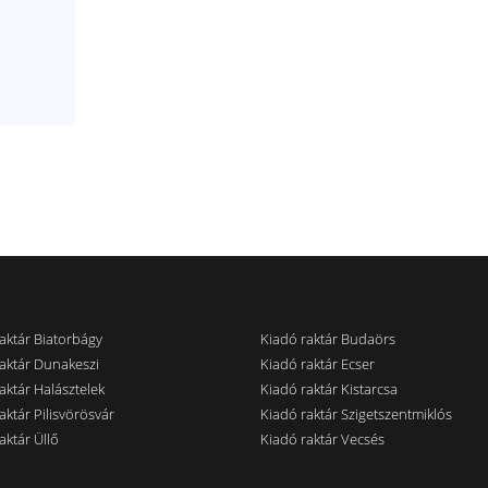
aktár Biatorbágy
Kiadó raktár Budaörs
aktár Dunakeszi
Kiadó raktár Ecser
aktár Halásztelek
Kiadó raktár Kistarcsa
aktár Pilisvörösvár
Kiadó raktár Szigetszentmiklós
aktár Üllő
Kiadó raktár Vecsés