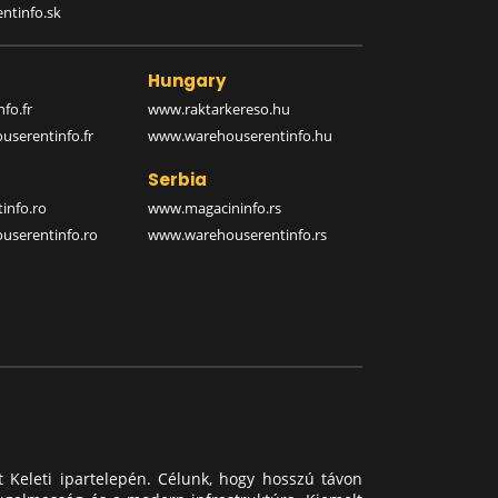
ntinfo.sk
Hungary
fo.fr
www.raktarkereso.hu
serentinfo.fr
www.warehouserentinfo.hu
Serbia
info.ro
www.magacininfo.rs
serentinfo.ro
www.warehouserentinfo.rs
t Keleti ipartelepén. Célunk, hogy hosszú távon