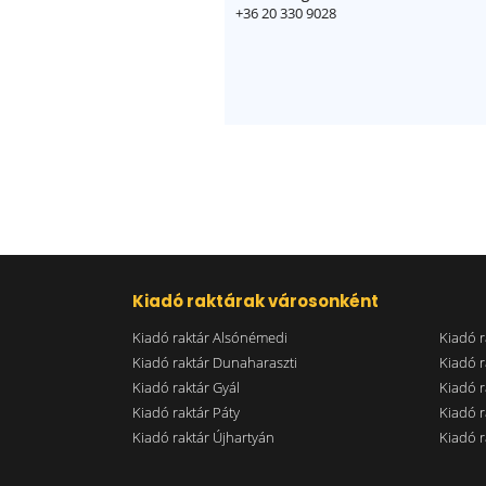
+36 20 330 9028
Kiadó raktárak városonként
Kiadó raktár Alsónémedi
Kiadó r
Kiadó raktár Dunaharaszti
Kiadó r
Kiadó raktár Gyál
Kiadó r
Kiadó raktár Páty
Kiadó r
Kiadó raktár Újhartyán
Kiadó r