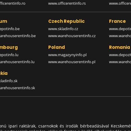
icerentinfo.ro
www.officerentinfo.rs
www.officere
ium
Czech Republic
France
potinfo.be
www.skladinfo.cz
www.depotin
rehouserentinfo.be
www.warehouserentinfo.cz
www.warehou
mbourg
Poland
Romania
potinfo.lu
www.magazynyinfo.pl
www.depozit
rehouserentinfo.lu
www.warehouserentinfo.pl
www.warehou
kia
ladinfo.sk
rehouserentinfo.sk
donú ipari raktárak, csarnokok és irodák bérbeadásával Kecskemé