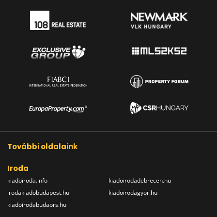
További oldalaink
Iroda
kiadoiroda.info
kiadoirodadebrecen.hu
irodakiadobudapest.hu
kiadoirodagyor.hu
kiadoirodabudaors.hu