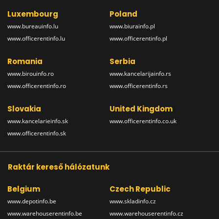
Luxembourg
Poland
www.bureauinfo.lu
www.biurainfo.pl
www.officerentinfo.lu
www.officerentinfo.pl
Romania
Serbia
www.birouinfo.ro
www.kancelarijainfo.rs
www.officerentinfo.ro
www.officerentinfo.rs
Slovakia
United Kingdom
www.kancelarieinfo.sk
www.officerentinfo.co.uk
www.officerentinfo.sk
Raktár kereső hálózatunk
Belgium
Czech Republic
www.depotinfo.be
www.skladinfo.cz
www.warehouserentinfo.be
www.warehouserentinfo.cz