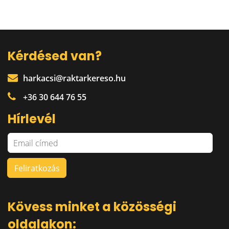
Kérdésed van?
harkacsi@raktarkereso.hu
+36 30 644 76 55
Hírlevél
Kövess minket a közösségi
oldalakon: