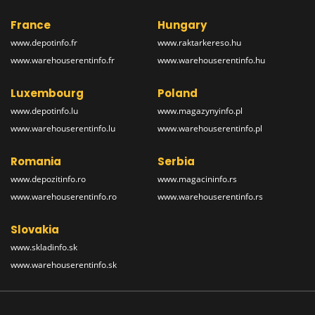
France
Hungary
www.depotinfo.fr
www.raktarkereso.hu
www.warehouserentinfo.fr
www.warehouserentinfo.hu
Luxembourg
Poland
www.depotinfo.lu
www.magazynyinfo.pl
www.warehouserentinfo.lu
www.warehouserentinfo.pl
Romania
Serbia
www.depozitinfo.ro
www.magacininfo.rs
www.warehouserentinfo.ro
www.warehouserentinfo.rs
Slovakia
www.skladinfo.sk
www.warehouserentinfo.sk