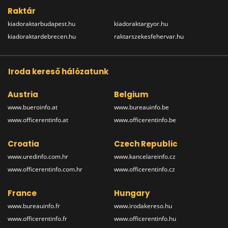
Raktár
kiadoraktarbudapest.hu
kiadoraktargyor.hu
kiadoraktardebrecen.hu
raktarszekesfehervar.hu
Iroda kereső hálózatunk
Austria
Belgium
www.bueroinfo.at
www.bureauinfo.be
www.officerentinfo.at
www.officerentinfo.be
Croatia
Czech Republic
www.uredinfo.com.hr
www.kancelareinfo.cz
www.officerentinfo.com.hr
www.officerentinfo.cz
France
Hungary
www.bureauinfo.fr
www.irodakereso.hu
www.officerentinfo.fr
www.officerentinfo.hu