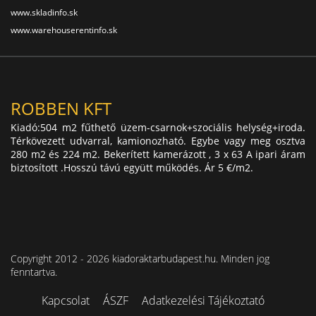
www.skladinfo.sk
www.warehouserentinfo.sk
ROBBEN KFT
Kiadó:504 m2 fűthető üzem-csarnok+szociális helység+iroda.
Térkövezett udvarral, kamionozható. Egybe vagy meg osztva
280 m2 és 224 m2. Bekerített kamerázott , 3 x 63 A ipari áram
biztosított .Hosszú távú együtt működés. Ár 5 €/m2.
Copyright 2012 - 2026 kiadoraktarbudapest.hu. Minden jog
fenntartva.
Kapcsolat
ÁSZF
Adatkezelési Tájékoztató