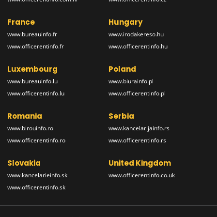
France
Hungary
www.bureauinfo.fr
www.irodakereso.hu
www.officerentinfo.fr
www.officerentinfo.hu
Luxembourg
Poland
www.bureauinfo.lu
www.biurainfo.pl
www.officerentinfo.lu
www.officerentinfo.pl
Romania
Serbia
www.birouinfo.ro
www.kancelarijainfo.rs
www.officerentinfo.ro
www.officerentinfo.rs
Slovakia
United Kingdom
www.kancelarieinfo.sk
www.officerentinfo.co.uk
www.officerentinfo.sk