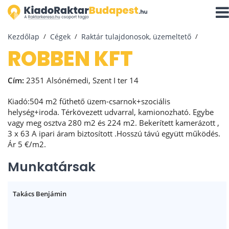
Navi
aktiv
Kezdőlap
Cégek
Raktár tulajdonosok, üzemeltető
ROBBEN KFT
Cím:
2351 Alsónémedi, Szent I ter 14
Kiadó:504 m2 fűthető üzem-csarnok+szociális
helység+iroda. Térkövezett udvarral, kamionozható. Egybe
vagy meg osztva 280 m2 és 224 m2. Bekerített kamerázott ,
3 x 63 A ipari áram biztosított .Hosszú távú együtt működés.
Ár 5 €/m2.
Munkatársak
Takács Benjámin