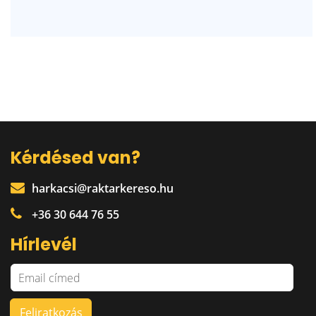
Kérdésed van?
harkacsi@raktarkereso.hu
+36 30 644 76 55
Hírlevél