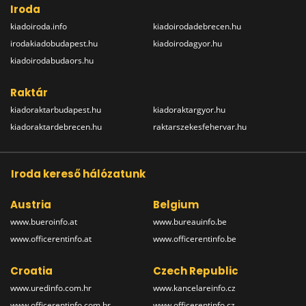
Iroda
kiadoiroda.info
kiadoirodadebrecen.hu
irodakiadobudapest.hu
kiadoirodagyor.hu
kiadoirodabudaors.hu
Raktár
kiadoraktarbudapest.hu
kiadoraktargyor.hu
kiadoraktardebrecen.hu
raktarszekesfehervar.hu
Iroda kereső hálózatunk
Austria
Belgium
www.bueroinfo.at
www.bureauinfo.be
www.officerentinfo.at
www.officerentinfo.be
Croatia
Czech Republic
www.uredinfo.com.hr
www.kancelareinfo.cz
www.officerentinfo.com.hr
www.officerentinfo.cz