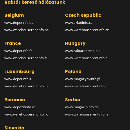
Raktár kereső hálózatunk
Belgium
Czech Republic
www.depotinfo.be
www.skladinfo.cz
www.warehouserentinfo.be
www.warehouserentinfo.cz
France
Hungary
www.depotinfo.fr
www.raktarkereso.hu
www.warehouserentinfo.fr
www.warehouserentinfo.hu
Luxembourg
Poland
www.depotinfo.lu
www.magazynyinfo.pl
www.warehouserentinfo.lu
www.warehouserentinfo.pl
Romania
Serbia
www.depozitinfo.ro
www.magacininfo.rs
www.warehouserentinfo.ro
www.warehouserentinfo.rs
Slovakia