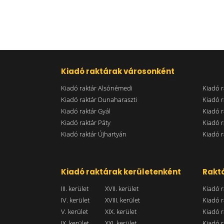
Kiadó raktárak városonként
Kiadó raktár Alsónémedi
Kiadó r
Kiadó raktár Dunaharaszti
Kiadó r
Kiadó raktár Gyál
Kiadó r
Kiadó raktár Páty
Kiadó r
Kiadó raktár Újhartyán
Kiadó r
Kiadó raktárak kerületenként
Raktá
III. kerület
XVII. kerület
Kiadó r
IV. kerület
XVIII. kerület
Kiadó r
V. kerület
XIX. kerület
Kiadó r
IX. kerület
XXI. kerület
Kiadó r