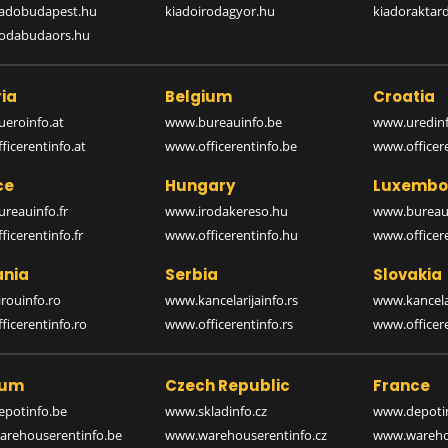
iadobudapest.hu
kiadoirodagyor.hu
kiadoraktar
rodabudaors.hu
ia
Belgium
Croatia
eroinfo.at
www.bureauinfo.be
www.uredinf
icerentinfo.at
www.officerentinfo.be
www.officer
ce
Hungary
Luxembo
reauinfo.fr
www.irodakereso.hu
www.bureaui
icerentinfo.fr
www.officerentinfo.hu
www.officere
nia
Serbia
Slovakia
rouinfo.ro
www.kancelarijainfo.rs
www.kancela
icerentinfo.ro
www.officerentinfo.rs
www.officere
ium
Czech Republic
France
potinfo.be
www.skladinfo.cz
www.depotin
rehouserentinfo.be
www.warehouserentinfo.cz
www.warehou