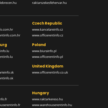
debrecen.hu
raktarszekesfehervar.hu
Czech Republic
o.com.hr
www.kancelareinfo.cz
entinfo.com.hr
www.officerentinfo.cz
urg
Poland
nfo.lu
www.biurainfo.pl
ntinfo.lu
www.officerentinfo.pl
United Kingdom
rieinfo.sk
www.officerentinfo.co.uk
ntinfo.sk
Hungary
fo.fr
www.raktarkereso.hu
serentinfo.fr
www.warehouserentinfo.hu