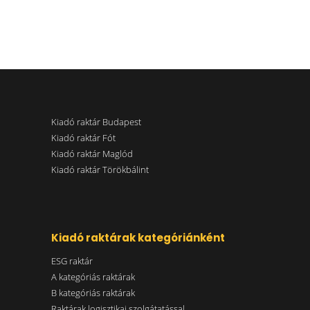
Kiadó raktár Budapest
Kiadó raktár Fót
Kiadó raktár Maglód
Kiadó raktár Törökbálint
Kiadó raktárak kategóriánként
ESG raktár
A kategóriás raktárak
B kategóriás raktárak
Raktárak logisztikai szolgátatással