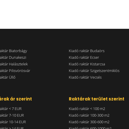
aktár Biatorbágy
Kiadó raktár Budaörs
aktár Dunakeszi
Kiadó raktár Ecser
aktár Halásztelek
Kiadó raktár Kistarcsa
aktár Pilisvörösvár
Kiadó raktár Szigetszentmiklós
aktár Üllő
Kiadó raktár Vecsés
rak ár szerint
Raktárak terület szerint
aktár < 7 EUR
Kiadó raktár < 100 m2
aktár 7-10 EUR
Kiadó raktár 100-300 m2
aktár 10-14 EUR
Kiadó raktár 300-600 m2
aktár > 14 EUR
Kiadó raktár 600-1000 m2