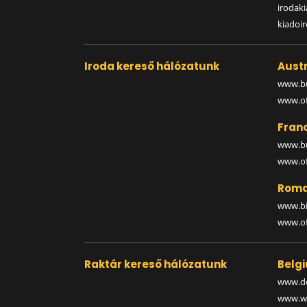
irodak
kiadoi
Iroda kereső hálózatunk
Austr
www.bu
www.off
Fran
www.bu
www.off
Roma
www.bi
www.off
Raktár kereső hálózatunk
Belg
www.de
www.wa