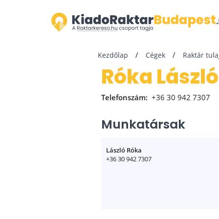
Kezdőlap
Cégek
Raktár tul
Róka László
Telefonszám:
+36 30 942 7307
Munkatársak
László Róka
+36 30 942 7307