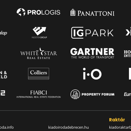
a
Raktár
oda.info
kiadoirodadebrecen.hu
kiadoraktar