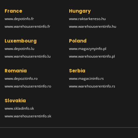
France
Hungary
www.depotinfo.fr
www.raktarkereso.hu
www.warehouserentinfo.fr
www.warehouserentinfo.hu
Luxembourg
Poland
www.depotinfo.lu
www.magazynyinfo.pl
www.warehouserentinfo.lu
www.warehouserentinfo.pl
Romania
Serbia
www.depozitinfo.ro
www.magacininfo.rs
www.warehouserentinfo.ro
www.warehouserentinfo.rs
Slovakia
www.skladinfo.sk
www.warehouserentinfo.sk