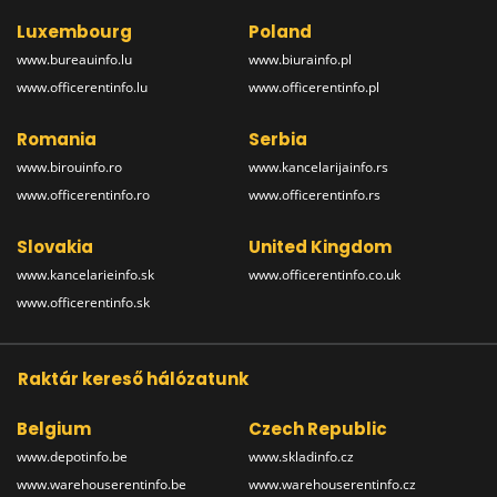
Luxembourg
Poland
www.bureauinfo.lu
www.biurainfo.pl
www.officerentinfo.lu
www.officerentinfo.pl
Romania
Serbia
www.birouinfo.ro
www.kancelarijainfo.rs
www.officerentinfo.ro
www.officerentinfo.rs
Slovakia
United Kingdom
www.kancelarieinfo.sk
www.officerentinfo.co.uk
www.officerentinfo.sk
Raktár kereső hálózatunk
Belgium
Czech Republic
www.depotinfo.be
www.skladinfo.cz
www.warehouserentinfo.be
www.warehouserentinfo.cz