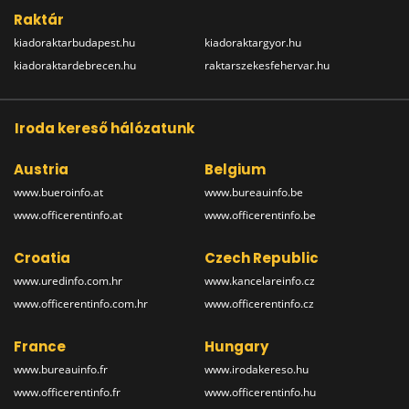
Raktár
kiadoraktarbudapest.hu
kiadoraktargyor.hu
kiadoraktardebrecen.hu
raktarszekesfehervar.hu
Iroda kereső hálózatunk
Austria
Belgium
www.bueroinfo.at
www.bureauinfo.be
www.officerentinfo.at
www.officerentinfo.be
Croatia
Czech Republic
www.uredinfo.com.hr
www.kancelareinfo.cz
www.officerentinfo.com.hr
www.officerentinfo.cz
France
Hungary
www.bureauinfo.fr
www.irodakereso.hu
www.officerentinfo.fr
www.officerentinfo.hu