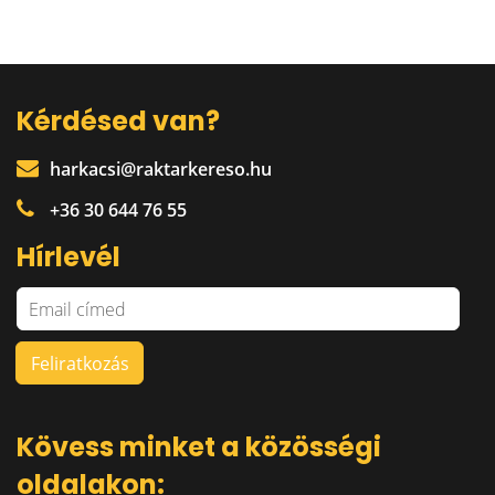
Kérdésed van?
harkacsi@raktarkereso.hu
+36 30 644 76 55
Hírlevél
Kövess minket a közösségi
oldalakon: