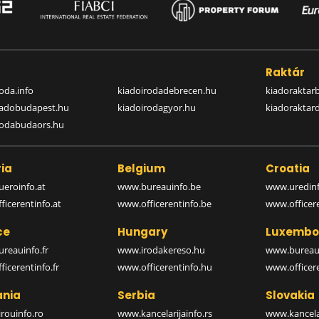
a
Raktár
oda.info
kiadoirodadebrecen.hu
kiadoraktar
iadobudapest.hu
kiadoirodagyor.hu
kiadoraktar
rodabudaors.hu
ia
Belgium
Croatia
eroinfo.at
www.bureauinfo.be
www.uredinf
icerentinfo.at
www.officerentinfo.be
www.officer
ce
Hungary
Luxembo
reauinfo.fr
www.irodakereso.hu
www.bureaui
icerentinfo.fr
www.officerentinfo.hu
www.officere
nia
Serbia
Slovakia
rouinfo.ro
www.kancelarijainfo.rs
www.kancela