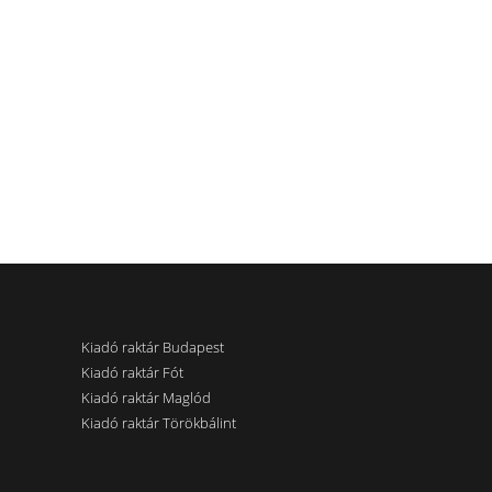
Kiadó raktár Budapest
Kiadó raktár Fót
Kiadó raktár Maglód
Kiadó raktár Törökbálint