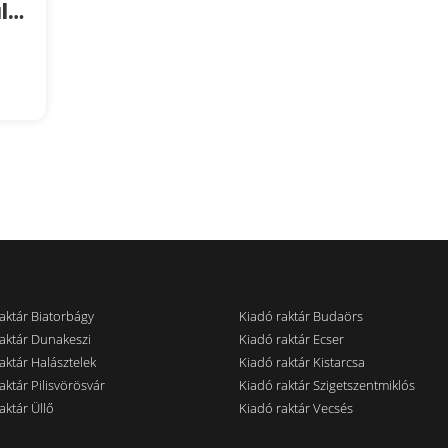
Kiadó kétszintes épületrész, a raktárhoz közvetlen, belső, szabad átjárással.
aktár Biatorbágy
Kiadó raktár Budaörs
aktár Dunakeszi
Kiadó raktár Ecser
aktár Halásztelek
Kiadó raktár Kistarcsa
aktár Pilisvörösvár
Kiadó raktár Szigetszentmiklós
aktár Üllő
Kiadó raktár Vecsés