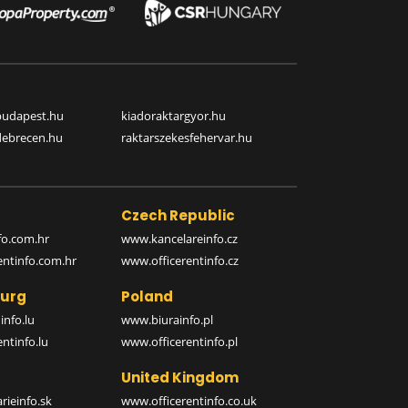
budapest.hu
kiadoraktargyor.hu
debrecen.hu
raktarszekesfehervar.hu
Czech Republic
o.com.hr
www.kancelareinfo.cz
entinfo.com.hr
www.officerentinfo.cz
urg
Poland
nfo.lu
www.biurainfo.pl
ntinfo.lu
www.officerentinfo.pl
United Kingdom
rieinfo.sk
www.officerentinfo.co.uk