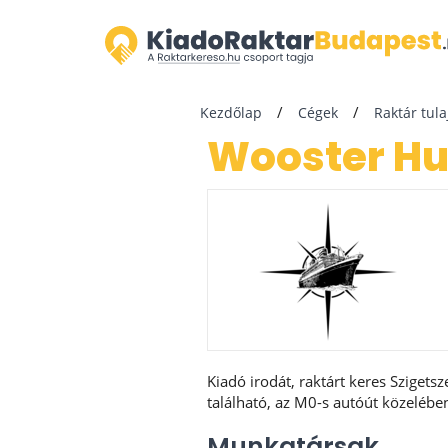
Kezdőlap
Cégek
Raktár tul
Wooster H
Kiadó irodát, raktárt keres Szigets
található, az M0-s autóút közeléb
Munkatársak