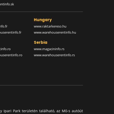
ntinfo.sk
Hungary
fo.fr
www.raktarkereso.hu
serentinfo.fr
www.warehouserentinfo.hu
Serbia
info.ro
www.magacininfo.rs
serentinfo.ro
www.warehouserentinfo.rs
y Ipari Park területén található, az M0-s autóút