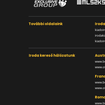
További oldalaink
Irod
kiadoir
irodak
kiadoi
Iroda kereső hálózatunk
Austr
www.bu
www.off
Fran
www.bu
www.off
Roma
www.bi