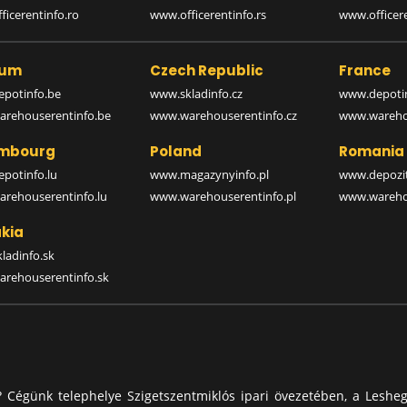
icerentinfo.ro
www.officerentinfo.rs
www.officere
ium
Czech Republic
France
potinfo.be
www.skladinfo.cz
www.depotin
rehouserentinfo.be
www.warehouserentinfo.cz
www.warehou
mbourg
Poland
Romania
potinfo.lu
www.magazynyinfo.pl
www.depozit
rehouserentinfo.lu
www.warehouserentinfo.pl
www.warehou
kia
ladinfo.sk
rehouserentinfo.sk
? Cégünk telephelye Szigetszentmiklós ipari övezetében, a Lesheg