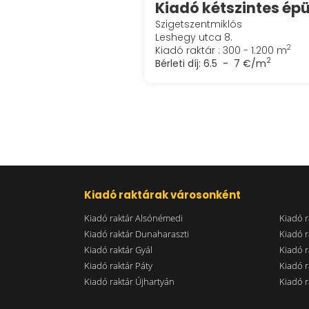
Szigetszentmiklós
Leshegy utca 8.
2
Kiadó raktár : 300 - 1.200 m
2
Bérleti díj:
6.5 - 7 €/m
Kiadó raktárak városonként
Kiadó raktár Alsónémedi
Kiadó r
Kiadó raktár Dunaharaszti
Kiadó r
Kiadó raktár Gyál
Kiadó r
Kiadó raktár Páty
Kiadó r
Kiadó raktár Újhartyán
Kiadó r