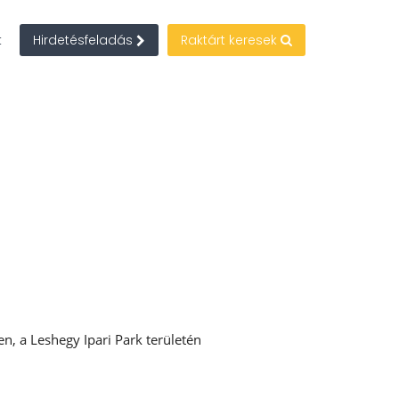
t
Hirdetésfeladás
Raktárt keresek
n, a Leshegy Ipari Park területén