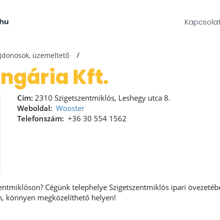
Kapcsola
ajdonosok, üzemeltető
ungária Kft.
Cím:
2310 Szigetszentmiklós, Leshegy utca 8.
Weboldal:
Wooster
Telefonszám:
+36 30 554 1562
zentmiklóson? Cégünk telephelye Szigetszentmiklós ipari övezetébe
en, könnyen megközelíthető helyen!