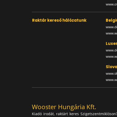
www.off
Raktár kereső hálózatunk
Belg
www.de
www.wa
Luxe
www.de
www.wa
Slova
www.sk
www.wa
Wooster Hungária Kft.
Kiadó irodát, raktárt keres Szigetszentmiklóson