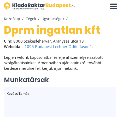
Navi
aktiv
Kezdőlap
Cégek
Ügynökségek
dprm ingatlan kft
Cím:
8000 Székesfehérvár, Aranysas utca 18
Weboldal:
1095 Budapest Lechner Ödön fasor 1.
Lépjen velünk kapcsolatba, és élje át személyre szabott
szolgáltatásainkat. Amennyiben ajánlatainkról további
kérdése merülne fel, kérjük írjon nekünk.
Munkatársak
Kovács Tamás