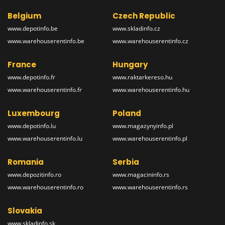
Belgium
Czech Republic
www.depotinfo.be
www.skladinfo.cz
www.warehouserentinfo.be
www.warehouserentinfo.cz
France
Hungary
www.depotinfo.fr
www.raktarkereso.hu
www.warehouserentinfo.fr
www.warehouserentinfo.hu
Luxembourg
Poland
www.depotinfo.lu
www.magazynyinfo.pl
www.warehouserentinfo.lu
www.warehouserentinfo.pl
Romania
Serbia
www.depozitinfo.ro
www.magacininfo.rs
www.warehouserentinfo.ro
www.warehouserentinfo.rs
Slovakia
www.skladinfo.sk