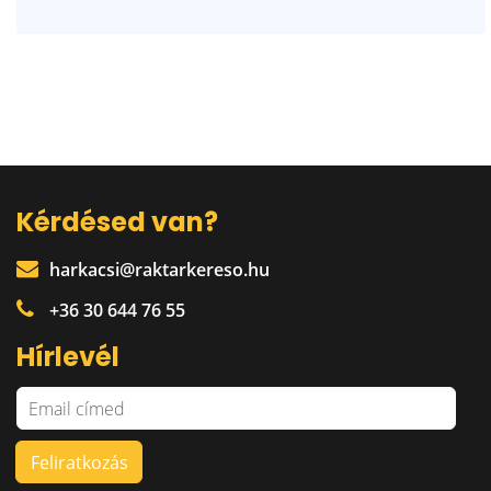
Kérdésed van?
harkacsi@raktarkereso.hu
+36 30 644 76 55
Hírlevél