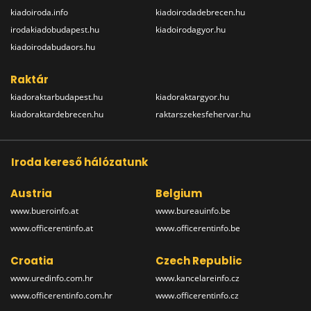
kiadoiroda.info
kiadoirodadebrecen.hu
irodakiadobudapest.hu
kiadoirodagyor.hu
kiadoirodabudaors.hu
Raktár
kiadoraktarbudapest.hu
kiadoraktargyor.hu
kiadoraktardebrecen.hu
raktarszekesfehervar.hu
Iroda kereső hálózatunk
Austria
Belgium
www.bueroinfo.at
www.bureauinfo.be
www.officerentinfo.at
www.officerentinfo.be
Croatia
Czech Republic
www.uredinfo.com.hr
www.kancelareinfo.cz
www.officerentinfo.com.hr
www.officerentinfo.cz