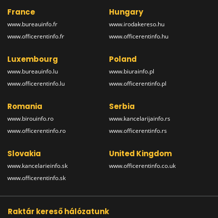
France
Hungary
www.bureauinfo.fr
www.irodakereso.hu
www.officerentinfo.fr
www.officerentinfo.hu
Luxembourg
Poland
www.bureauinfo.lu
www.biurainfo.pl
www.officerentinfo.lu
www.officerentinfo.pl
Romania
Serbia
www.birouinfo.ro
www.kancelarijainfo.rs
www.officerentinfo.ro
www.officerentinfo.rs
Slovakia
United Kingdom
www.kancelarieinfo.sk
www.officerentinfo.co.uk
www.officerentinfo.sk
Raktár kereső hálózatunk