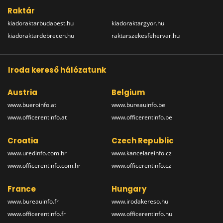
Raktár
kiadoraktarbudapest.hu
kiadoraktargyor.hu
kiadoraktardebrecen.hu
raktarszekesfehervar.hu
Iroda kereső hálózatunk
Austria
Belgium
www.bueroinfo.at
www.bureauinfo.be
www.officerentinfo.at
www.officerentinfo.be
Croatia
Czech Republic
www.uredinfo.com.hr
www.kancelareinfo.cz
www.officerentinfo.com.hr
www.officerentinfo.cz
France
Hungary
www.bureauinfo.fr
www.irodakereso.hu
www.officerentinfo.fr
www.officerentinfo.hu