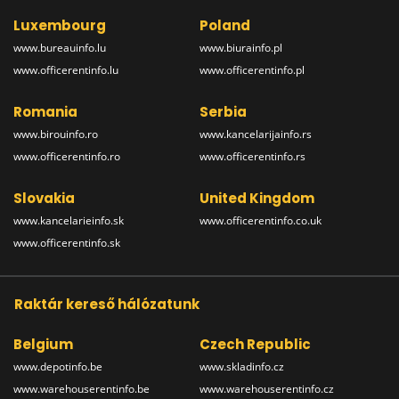
Luxembourg
Poland
www.bureauinfo.lu
www.biurainfo.pl
www.officerentinfo.lu
www.officerentinfo.pl
Romania
Serbia
www.birouinfo.ro
www.kancelarijainfo.rs
www.officerentinfo.ro
www.officerentinfo.rs
Slovakia
United Kingdom
www.kancelarieinfo.sk
www.officerentinfo.co.uk
www.officerentinfo.sk
Raktár kereső hálózatunk
Belgium
Czech Republic
www.depotinfo.be
www.skladinfo.cz
www.warehouserentinfo.be
www.warehouserentinfo.cz