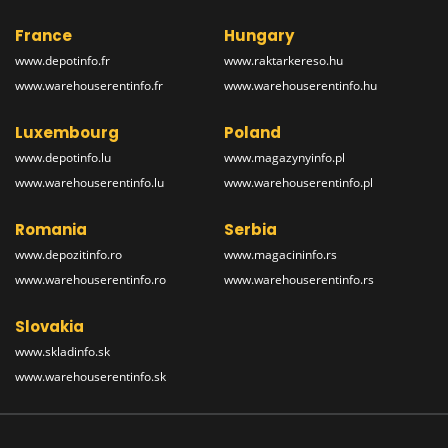
France
Hungary
www.depotinfo.fr
www.raktarkereso.hu
www.warehouserentinfo.fr
www.warehouserentinfo.hu
Luxembourg
Poland
www.depotinfo.lu
www.magazynyinfo.pl
www.warehouserentinfo.lu
www.warehouserentinfo.pl
Romania
Serbia
www.depozitinfo.ro
www.magacininfo.rs
www.warehouserentinfo.ro
www.warehouserentinfo.rs
Slovakia
www.skladinfo.sk
www.warehouserentinfo.sk