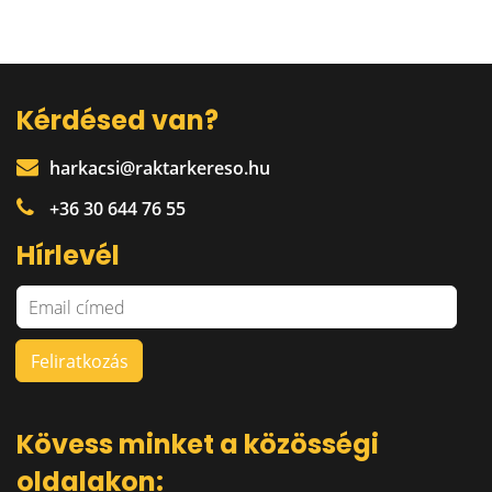
Kérdésed van?
harkacsi@raktarkereso.hu
+36 30 644 76 55
Hírlevél
Kövess minket a közösségi
oldalakon: