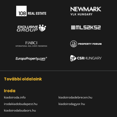
További oldalaink
Iroda
kiadoiroda.info
kiadoirodadebrecen.hu
irodakiadobudapest.hu
kiadoirodagyor.hu
kiadoirodabudaors.hu