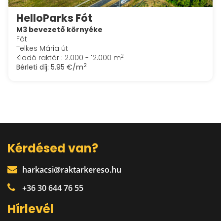
HelloParks Fót
M3 bevezető környéke
Fót
Telkes Mária út
2
Kiadó raktár : 2.000 - 12.000 m
2
Bérleti díj:
5.95 €/m
Kérdésed van?
harkacsi@raktarkereso.hu
+36 30 644 76 55
Hírlevél