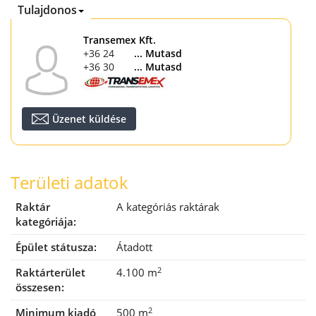
Tulajdonos
Transemex Kft.
+36 24 555 444
... Mutasd
+36 30 677 1293
... Mutasd
Üzenet küldése
Területi adatok
Raktár
A kategóriás raktárak
kategóriája:
Épület státusza:
Átadott
2
Raktárterület
4.100 m
összesen:
2
Minimum kiadó
500 m