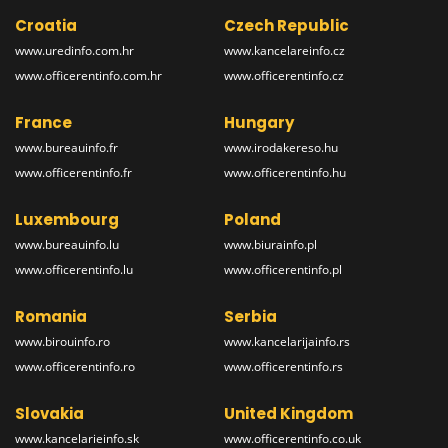
Croatia
Czech Republic
www.uredinfo.com.hr
www.kancelareinfo.cz
www.officerentinfo.com.hr
www.officerentinfo.cz
France
Hungary
www.bureauinfo.fr
www.irodakereso.hu
www.officerentinfo.fr
www.officerentinfo.hu
Luxembourg
Poland
www.bureauinfo.lu
www.biurainfo.pl
www.officerentinfo.lu
www.officerentinfo.pl
Romania
Serbia
www.birouinfo.ro
www.kancelarijainfo.rs
www.officerentinfo.ro
www.officerentinfo.rs
Slovakia
United Kingdom
www.kancelarieinfo.sk
www.officerentinfo.co.uk