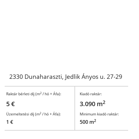
2330 Dunaharaszti, Jedlik Ányos u. 27-29
2
Raktár bérleti díj (m
/ hó + Áfa):
Kiadó raktár:
2
5 €
3.090 m
2
Üzemeltetési díj (m
/ hó + Áfa):
Minimum kiadó raktár:
2
1 €
500 m