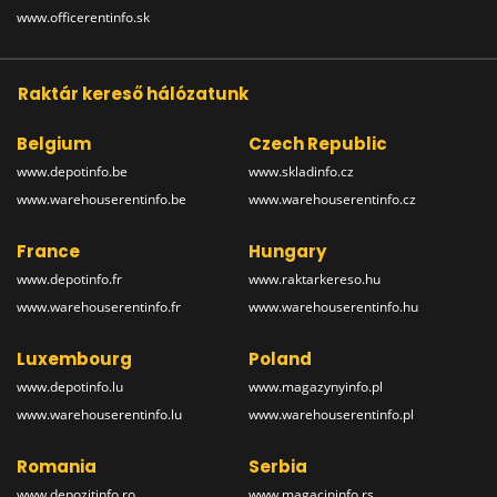
www.officerentinfo.sk
Raktár kereső hálózatunk
Belgium
Czech Republic
www.depotinfo.be
www.skladinfo.cz
www.warehouserentinfo.be
www.warehouserentinfo.cz
France
Hungary
www.depotinfo.fr
www.raktarkereso.hu
www.warehouserentinfo.fr
www.warehouserentinfo.hu
Luxembourg
Poland
www.depotinfo.lu
www.magazynyinfo.pl
www.warehouserentinfo.lu
www.warehouserentinfo.pl
Romania
Serbia
www.depozitinfo.ro
www.magacininfo.rs