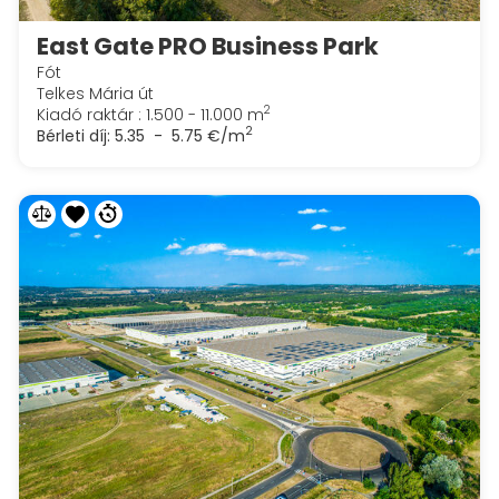
East Gate PRO Business Park
Fót
Telkes Mária út
2
Kiadó raktár : 1.500 - 11.000 m
2
Bérleti díj:
5.35 - 5.75 €/m