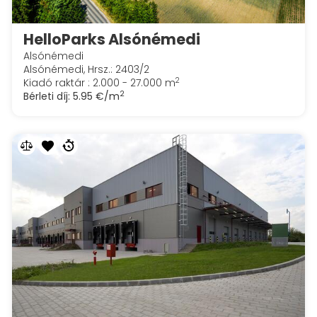
HelloParks Alsónémedi
Alsónémedi
Alsónémedi, Hrsz.: 2403/2
2
Kiadó raktár : 2.000 - 27.000 m
2
Bérleti díj:
5.95 €/m