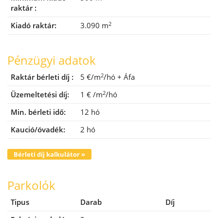
raktár :
2
Kiadó raktár:
3.090 m
Pénzügyi adatok
2
Raktár bérleti díj :
5 €/m
/hó
+ Áfa
2
Üzemeltetési díj:
1 €
/m
/hó
Min. bérleti idő:
12 hó
Kaució/óvadék:
2 hó
Bérleti díj kalkulátor »
Parkolók
Tipus
Darab
Díj