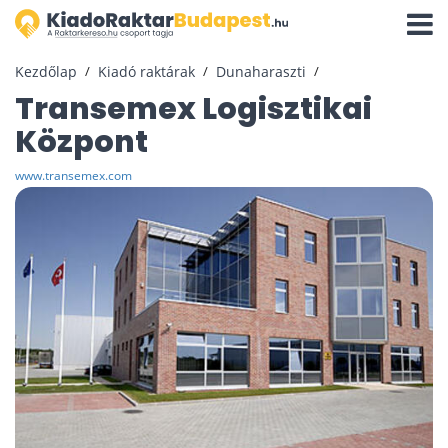
Navigá
aktivál
Kezdőlap
Kiadó raktárak
Dunaharaszti
Transemex Logisztikai
Központ
www.transemex.com