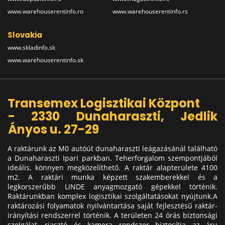
www.warehouserentinfo.ro
www.warehouserentinfo.rs
Slovakia
www.skladinfo.sk
www.warehouserentinfo.sk
Transemex Logisztikai Központ
- 2330 Dunaharaszti, Jedlik
Ányos u. 27-29
A raktárunk az M0 autóút dunaharaszti leágazásánál található
a Dunaharaszti Ipari parkban. Teherforgalom szempontjából
ideális, könnyen megközelíthető. A raktár alapterülete 4100
m2. A raktári munka képzett szakemberekkel és a
legkorszerűbb LINDE anyagmozgató gépekkel történik.
Raktárunkban komplex logisztikai szolgáltatásokat nyújtunk.A
raktározási folyamatok nyilvántartása saját fejlesztésű raktár-
irányítási rendszerrel történik. A területen 24 órás biztonsági
szolgálat, riasztó és kamera rendszer biztosítja az áru