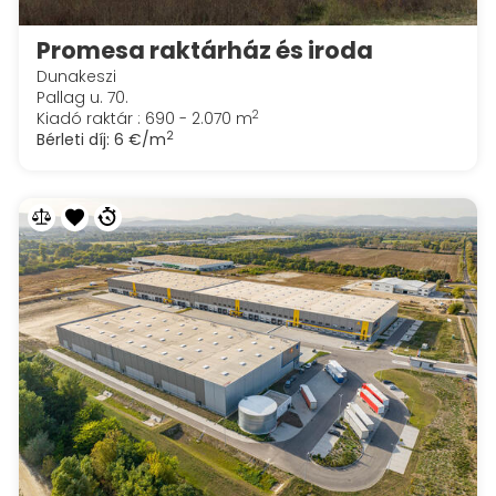
Promesa raktárház és iroda
Dunakeszi
Pallag u. 70.
2
Kiadó raktár : 690 - 2.070 m
2
Bérleti díj:
6 €/m