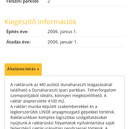
Felszíni parkoló
2
Kiegészítő információk
Építés éve:
2006. június 1.
Átadás éve:
2006. január 1.
Általános leírás
A raktárunk az M0 autóút dunaharaszti leágazásánál
található a Dunaharaszti Ipari parkban. Teherforgalom
szempontjából ideális, könnyen megközelíthető. A
raktár alapterülete 4100 m2.
A raktári munka képzett szakemberekkel és a
legkorszerűbb LINDE anyagmozgató gépekkel történik.
Raktárunkban komplex logisztikai szolgáltatásokat
nyújtunk.A raktározási folyamatok nyilvántartása saját
fejlesztésű raktár-irányítási rendszerrel történik. A