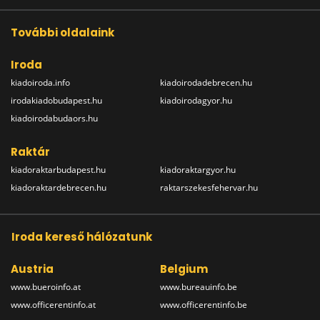
További oldalaink
Iroda
kiadoiroda.info
kiadoirodadebrecen.hu
irodakiadobudapest.hu
kiadoirodagyor.hu
kiadoirodabudaors.hu
Raktár
kiadoraktarbudapest.hu
kiadoraktargyor.hu
kiadoraktardebrecen.hu
raktarszekesfehervar.hu
Iroda kereső hálózatunk
Austria
Belgium
www.bueroinfo.at
www.bureauinfo.be
www.officerentinfo.at
www.officerentinfo.be