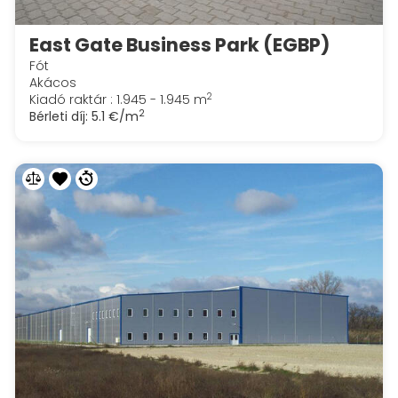
East Gate Business Park (EGBP)
Fót
Akácos
2
Kiadó raktár : 1.945 - 1.945 m
2
Bérleti díj:
5.1 €/m