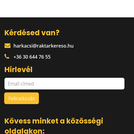
Kérdésed van?
harkacsi@raktarkereso.hu
+36 30 644 76 55
Hírlevél
Kövess minket a közösségi
oldalakon: