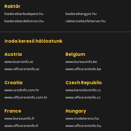
Raktár
kiadoraktarbudapest.hu
kiadoraktargyor.hu
kiadoraktardebrecen.hu
raktarszekesfehervar.hu
Iroda kereső hálózatunk
Austria
Belgium
www.bueroinfo.at
www.bureauinfo.be
www.officerentinfo.at
www.officerentinfo.be
Croatia
Czech Republic
www.uredinfo.com.hr
www.kancelareinfo.cz
www.officerentinfo.com.hr
www.officerentinfo.cz
France
Hungary
www.bureauinfo.fr
www.irodakereso.hu
www.officerentinfo.fr
www.officerentinfo.hu