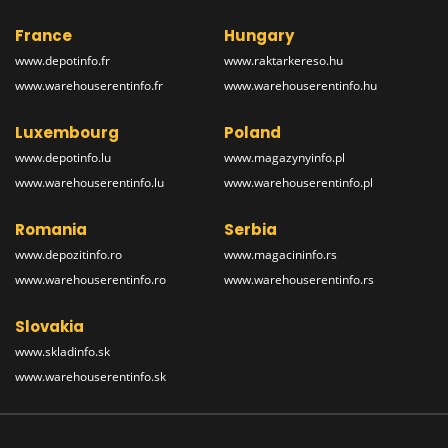
France
Hungary
www.depotinfo.fr
www.raktarkereso.hu
www.warehouserentinfo.fr
www.warehouserentinfo.hu
Luxembourg
Poland
www.depotinfo.lu
www.magazynyinfo.pl
www.warehouserentinfo.lu
www.warehouserentinfo.pl
Romania
Serbia
www.depozitinfo.ro
www.magacininfo.rs
www.warehouserentinfo.ro
www.warehouserentinfo.rs
Slovakia
www.skladinfo.sk
www.warehouserentinfo.sk