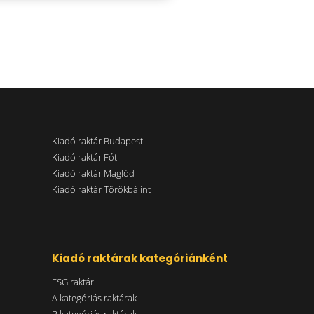
Kiadó raktár Budapest
Kiadó raktár Fót
Kiadó raktár Maglód
Kiadó raktár Törökbálint
Kiadó raktárak kategóriánként
ESG raktár
A kategóriás raktárak