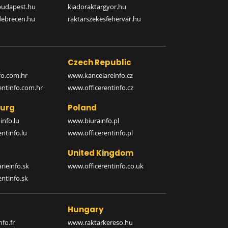
budapest.hu
kiadoraktargyor.hu
debrecen.hu
raktarszekesfehervar.hu
Czech Republic
o.com.hr
www.kancelareinfo.cz
entinfo.com.hr
www.officerentinfo.cz
urg
Poland
nfo.lu
www.biurainfo.pl
ntinfo.lu
www.officerentinfo.pl
United Kingdom
rieinfo.sk
www.officerentinfo.co.uk
ntinfo.sk
Hungary
fo.fr
www.raktarkereso.hu