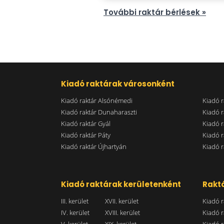
További raktár bérlések »
Kiadó raktárak városonként
Kiadó raktár Alsónémedi
Kiadó r
Kiadó raktár Dunaharaszti
Kiadó r
Kiadó raktár Gyál
Kiadó r
Kiadó raktár Páty
Kiadó r
Kiadó raktár Újhartyán
Kiadó r
Kiadó raktárak kerületenként
Raktá
III. kerület
XVII. kerület
Kiadó r
IV. kerület
XVIII. kerület
Kiadó r