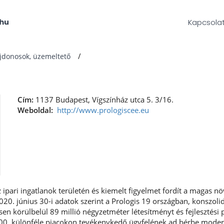
Kapcsola
ajdonosok, üzemeltető
Cím:
1137 Budapest, Vígszínház utca 5. 3/16.
Weboldal:
http://www.prologiscee.eu
az ipari ingatlanok területén és kiemelt figyelmet fordít a magas 
2020. június 30-i adatok szerint a Prologis 19 országban, konszoli
en körülbelül 89 millió négyzetméter létesítményt és fejlesztési 
500, különféle piacokon tevékenykedő ügyfelének ad bérbe modern