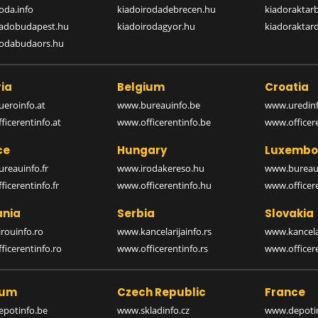
oda.info
kiadoirodadebrecen.hu
kiadoraktar
iadobudapest.hu
kiadoirodagyor.hu
kiadoraktar
rodabudaors.hu
ia
Belgium
Croatia
eroinfo.at
www.bureauinfo.be
www.uredinf
icerentinfo.at
www.officerentinfo.be
www.officer
ce
Hungary
Luxembo
reauinfo.fr
www.irodakereso.hu
www.bureaui
icerentinfo.fr
www.officerentinfo.hu
www.officere
nia
Serbia
Slovakia
rouinfo.ro
www.kancelarijainfo.rs
www.kancela
icerentinfo.ro
www.officerentinfo.rs
www.officere
ium
Czech Republic
France
potinfo.be
www.skladinfo.cz
www.depotin