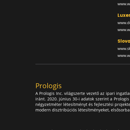
www.wa
Luxe
www.de
www.wa
Slova
www.sk
www.wa
Prologis
A Prologis Inc. világszerte vezető az ipari inga
iránt. 2020. június 30-i adatok szerint a Prolog
négyzetméter létesítményt és fejlesztési projekt
modern disztribúciós létesítményeket, elsősorban