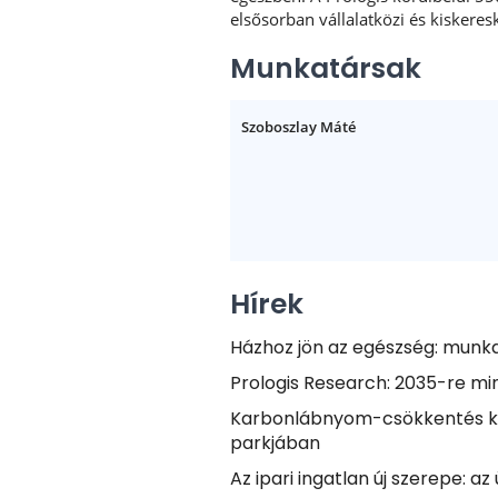
elsősorban vállalatközi és kiskeres
Munkatársak
Szoboszlay Máté
Hírek
Házhoz jön az egészség: munka
Prologis Research: 2035-re m
Karbonlábnyom-csökkentés közö
parkjában
Az ipari ingatlan új szerepe: 