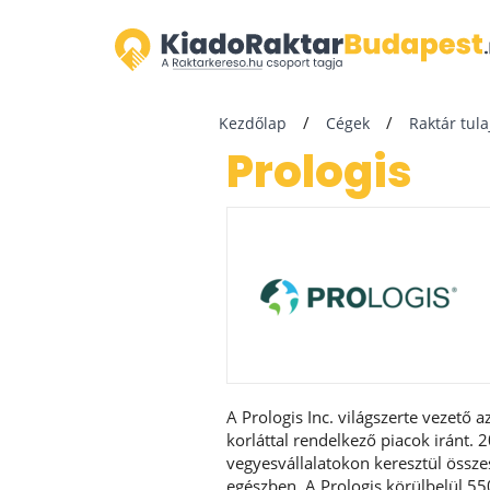
Kezdőlap
Cégek
Raktár tul
Prologis
A Prologis Inc. világszerte vezető 
korláttal rendelkező piacok iránt. 
vegyesvállalatokon keresztül összes
egészben. A Prologis körülbelül 5