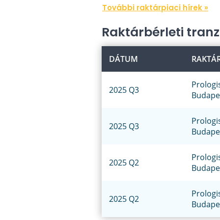
További raktárpiaci hírek »
Raktárbérleti tran
DÁTUM
RAKTÁ
Prologi
2025 Q3
Budapest
Prologi
2025 Q3
Budapest
Prologi
2025 Q2
Budapes
Prologi
2025 Q2
Budape