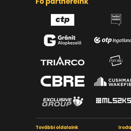
Fő partnereink
További oldalaink
Irod