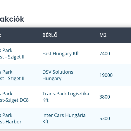
zakciók
R
BÉRLŐ
M2
s Park
Fast Hungary Kft
7400
 - Sziget II
s Park
DSV Solutions
19000
 - Sziget II
Hungary
s Park
Trans-Pack Logisztika
3800
t-Sziget DC8
Kft
s Park
Inter Cars Hungária
5300
st-Harbor
Kft