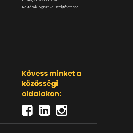
B kategóriás raktárak
Raktárak logisztikai szolgátatással
Kövess minket a
közösségi
oldalakon: