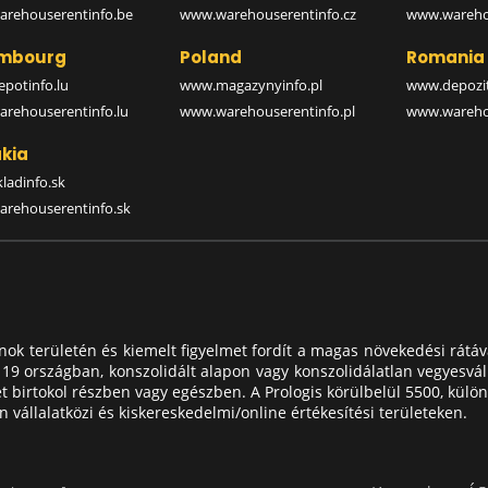
rehouserentinfo.be
www.warehouserentinfo.cz
www.warehou
mbourg
Poland
Romania
potinfo.lu
www.magazynyinfo.pl
www.depozit
rehouserentinfo.lu
www.warehouserentinfo.pl
www.warehou
kia
ladinfo.sk
rehouserentinfo.sk
tlanok területén és kiemelt figyelmet fordít a magas növekedési rátá
is 19 országban, konszolidált alapon vagy konszolidálatlan vegyesvál
et birtokol részben vagy egészben. A Prologis körülbelül 5500, kü
 vállalatközi és kiskereskedelmi/online értékesítési területeken.