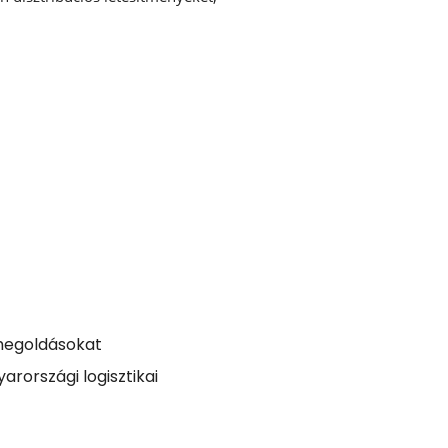
megoldásokat
rországi logisztikai