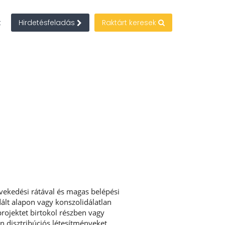
t
Hirdetésfeladás
Raktárt keresek
növekedési rátával és magas belépési
dált alapon vagy konszolidálatlan
projektet birtokol részben vagy
 disztribúciós létesítményeket,