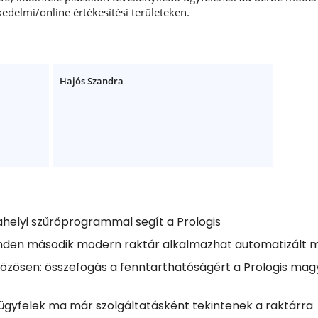
kedelmi/online értékesítési területeken.
Hajós Szandra
helyi szűrőprogrammal segít a Prologis
inden második modern raktár alkalmazhat automatizált 
sen: összefogás a fenntarthatóságért a Prologis magya
az ügyfelek ma már szolgáltatásként tekintenek a raktárra