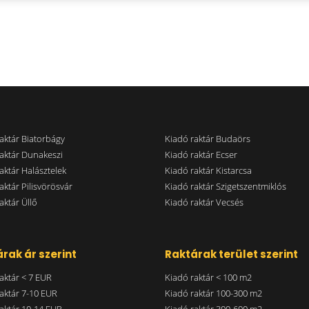
aktár Biatorbágy
Kiadó raktár Budaörs
aktár Dunakeszi
Kiadó raktár Ecser
aktár Halásztelek
Kiadó raktár Kistarcsa
aktár Pilisvörösvár
Kiadó raktár Szigetszentmiklós
aktár Üllő
Kiadó raktár Vecsés
rak ár szerint
Raktárak terület szerint
aktár < 7 EUR
Kiadó raktár < 100 m2
aktár 7-10 EUR
Kiadó raktár 100-300 m2