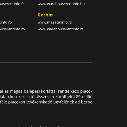
serentinfo.fr
www.warehouserentinfo.hu
Serbia
info.ro
www.magacininfo.rs
serentinfo.ro
www.warehouserentinfo.rs
val és magas belépési korláttal rendelkező piacok
lalatokon keresztül összesen körülbelül 89 millió
lönféle piacokon tevékenykedő ügyfelének ad bérbe