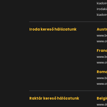
kiadoir
irodak
kiadoi
Iroda kereső hálózatunk
Austr
www.bu
www.off
Fran
www.bu
www.off
Roma
www.bi
www.off
Raktár kereső hálózatunk
Belg
www.de